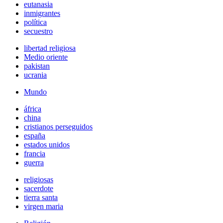
eutanasia
inmigrantes
política
secuestro
libertad religiosa
Medio oriente
pakistan
ucrania
Mundo
áfrica
china
cristianos perseguidos
españa
estados unidos
francia
guerra
religiosas
sacerdote
tierra santa
virgen maria