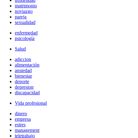
infidelidad
matrimonio
noviazgo
pareja
sexualidad
enfermedad
psicología
Salud
adiccion
alimentación
ansiedad
bienestar
deporte
depresion
discapacidad
Vida profesional
dinero
empresa
estres
management
teletrabajo