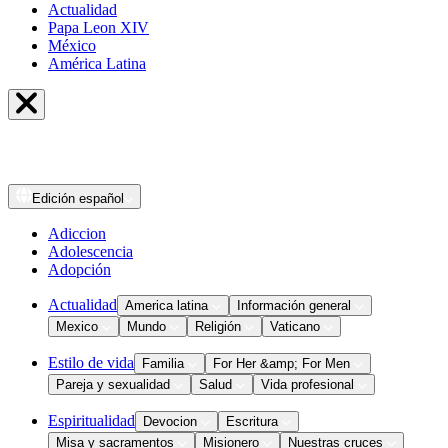
Actualidad
Papa Leon XIV
México
América Latina
Edición
español
Adiccion
Adolescencia
Adopción
Actualidad
America latina
Información general
Mexico
Mundo
Religión
Vaticano
Estilo de vida
Familia
For Her &amp; For Men
Pareja y sexualidad
Salud
Vida profesional
Espiritualidad
Devocion
Escritura
Misa y sacramentos
Misionero
Nuestras cruces