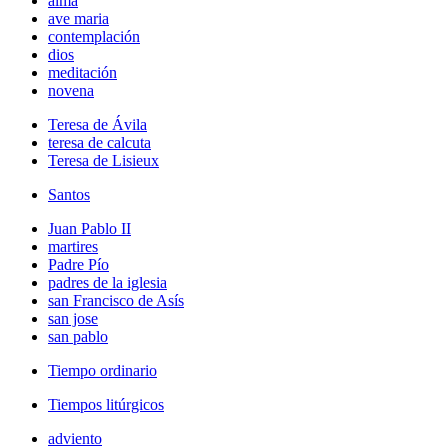
alma
ave maria
contemplación
dios
meditación
novena
Teresa de Ávila
teresa de calcuta
Teresa de Lisieux
Santos
Juan Pablo II
martires
Padre Pío
padres de la iglesia
san Francisco de Asís
san jose
san pablo
Tiempo ordinario
Tiempos litúrgicos
adviento