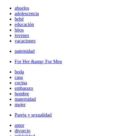
abuelos
adolescencia
bebé
educación
hijos
jovenes
vacaciones
paternidad
For Her &amp; For Men
boda
casa
cocina
embarazo
hombre
maternidad
mujer
Pareja y sexualidad
amor
divorcio