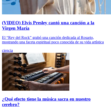
(VIDEO) Elvis Presley cantó una canción a la
Virgen María
El “Rey del Rock” grabó una canción dedicada al Rosario,
mostrando una faceta espiritual poco conocida de su vida artística
ciencia
¿Qué efecto tiene la música sacra en nuestro
cerebro?