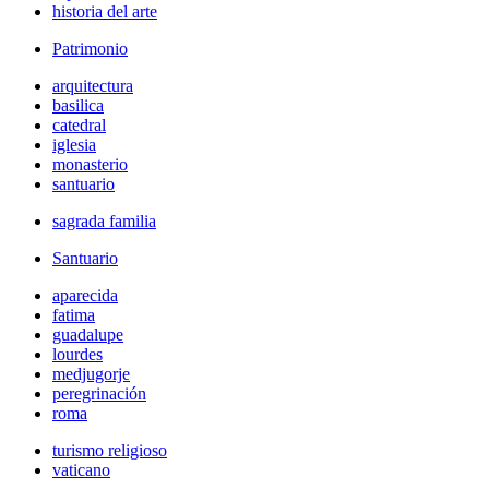
historia del arte
Patrimonio
arquitectura
basilica
catedral
iglesia
monasterio
santuario
sagrada familia
Santuario
aparecida
fatima
guadalupe
lourdes
medjugorje
peregrinación
roma
turismo religioso
vaticano