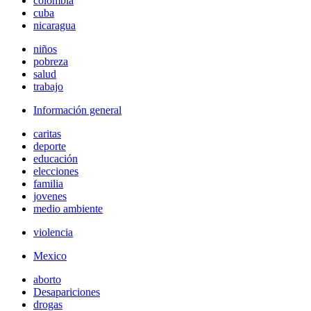
colombia
cuba
nicaragua
niños
pobreza
salud
trabajo
Información general
caritas
deporte
educación
elecciones
familia
jovenes
medio ambiente
violencia
Mexico
aborto
Desapariciones
drogas