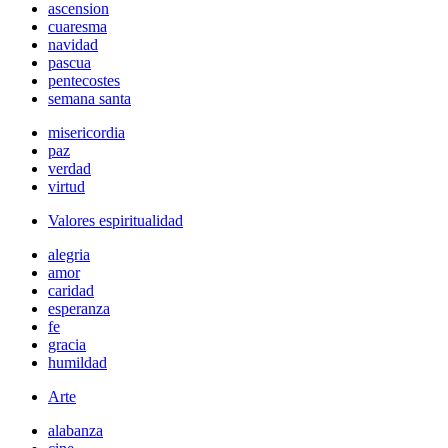
ascension
cuaresma
navidad
pascua
pentecostes
semana santa
misericordia
paz
verdad
virtud
Valores espiritualidad
alegria
amor
caridad
esperanza
fe
gracia
humildad
Arte
alabanza