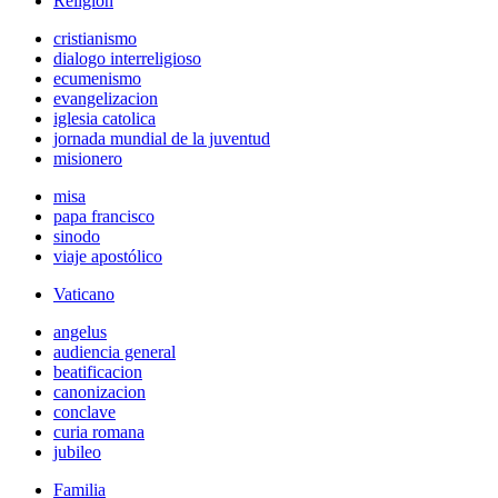
Religión
cristianismo
dialogo interreligioso
ecumenismo
evangelizacion
iglesia catolica
jornada mundial de la juventud
misionero
misa
papa francisco
sinodo
viaje apostólico
Vaticano
angelus
audiencia general
beatificacion
canonizacion
conclave
curia romana
jubileo
Familia