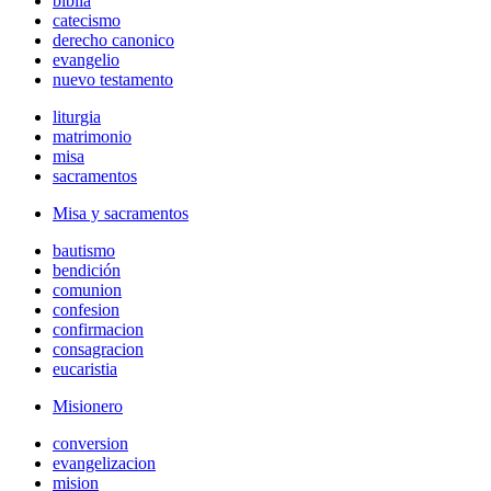
biblia
catecismo
derecho canonico
evangelio
nuevo testamento
liturgia
matrimonio
misa
sacramentos
Misa y sacramentos
bautismo
bendición
comunion
confesion
confirmacion
consagracion
eucaristia
Misionero
conversion
evangelizacion
mision