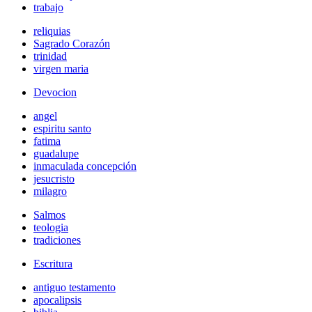
trabajo
reliquias
Sagrado Corazón
trinidad
virgen maria
Devocion
angel
espiritu santo
fatima
guadalupe
inmaculada concepción
jesucristo
milagro
Salmos
teologia
tradiciones
Escritura
antiguo testamento
apocalipsis