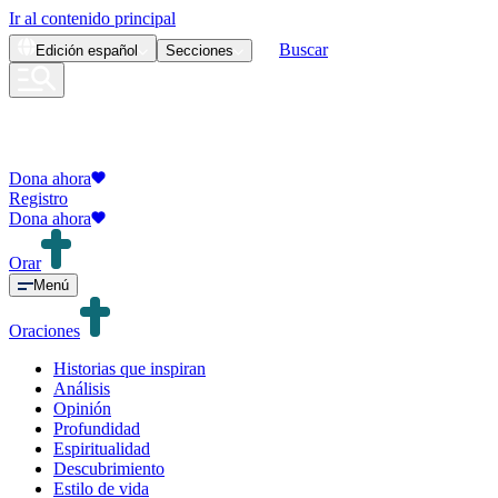
Ir al contenido principal
Buscar
Edición
español
Secciones
Dona ahora
Registro
Dona ahora
Orar
Menú
Oraciones
Historias que inspiran
Análisis
Opinión
Profundidad
Espiritualidad
Descubrimiento
Estilo de vida