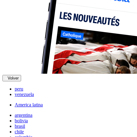
Volver
peru
venezuela
America latina
argentina
bolivia
brasil
chile