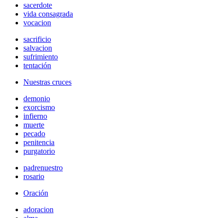
sacerdote
vida consagrada
vocacion
sacrificio
salvacion
sufrimiento
tentación
Nuestras cruces
demonio
exorcismo
infierno
muerte
pecado
penitencia
purgatorio
padrenuestro
rosario
Oración
adoracion