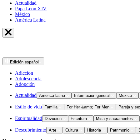
Actualidad
Papa Leon XIV
México
América Latina
Edición
español
Adiccion
Adolescencia
Adopción
Actualidad
America latina
Información general
Mexico
Estilo de vida
Familia
For Her &amp; For Men
Pareja y se
Espiritualidad
Devocion
Escritura
Misa y sacramentos
Descubrimiento
Arte
Cultura
Historia
Patrimonio