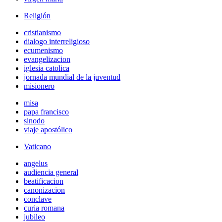
Religión
cristianismo
dialogo interreligioso
ecumenismo
evangelizacion
iglesia catolica
jornada mundial de la juventud
misionero
misa
papa francisco
sinodo
viaje apostólico
Vaticano
angelus
audiencia general
beatificacion
canonizacion
conclave
curia romana
jubileo