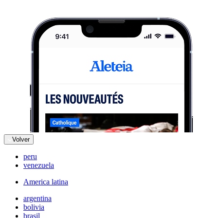
Volver
peru
venezuela
America latina
argentina
bolivia
brasil