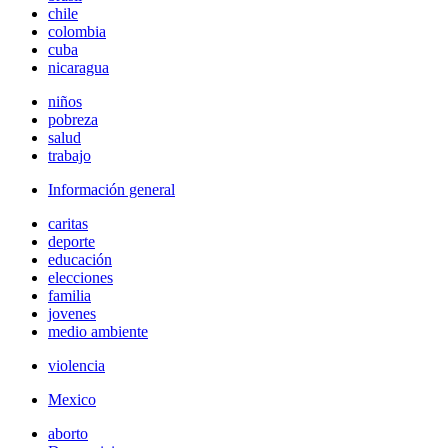
chile
colombia
cuba
nicaragua
niños
pobreza
salud
trabajo
Información general
caritas
deporte
educación
elecciones
familia
jovenes
medio ambiente
violencia
Mexico
aborto