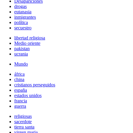
Desapariciones
drogas
eutanasia
inmigrantes
política
secuestro
libertad religiosa
Medio oriente
pakistan
ucrania
Mundo
áfrica
china
cristianos perseguidos
españa
estados unidos
francia
guerra
religiosas
sacerdote
tierra santa
virgen maria