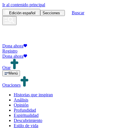
Ir al contenido principal
Buscar
Edición
español
Secciones
Dona ahora
Registro
Dona ahora
Orar
Menú
Oraciones
Historias que inspiran
Análisis
Opinión
Profundidad
Espiritualidad
Descubrimiento
Estilo de vida