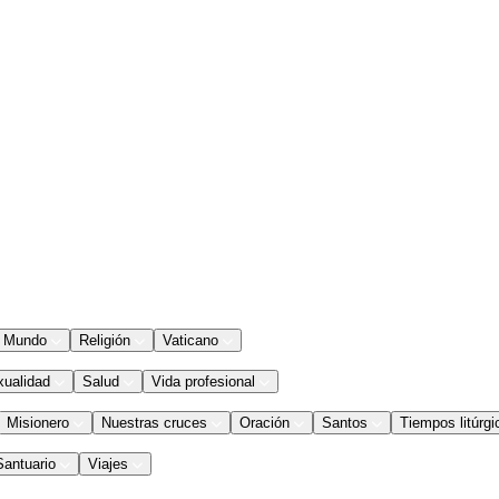
Mundo
Religión
Vaticano
xualidad
Salud
Vida profesional
Misionero
Nuestras cruces
Oración
Santos
Tiempos litúrgi
Santuario
Viajes