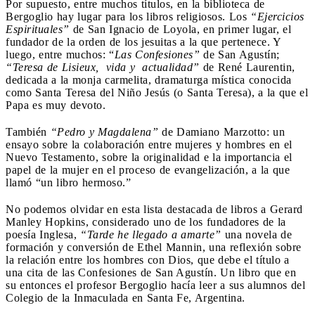
Por supuesto, entre muchos títulos, en la biblioteca de
Bergoglio hay lugar para los libros religiosos. Los
“Ejercicios
Espirituales”
de San Ignacio de Loyola, en primer lugar, el
fundador de la orden de los jesuitas a la que pertenece. Y
luego, entre muchos: “
Las Confesiones”
de San Agustín;
“Teresa de Lisieux, vida y actualidad”
de René Laurentin,
dedicada a la monja carmelita, dramaturga mística conocida
como Santa Teresa del Niño Jesús (o Santa Teresa), a la que el
Papa es muy devoto.
También
“Pedro y Magdalena”
de Damiano Marzotto: un
ensayo sobre la colaboración entre mujeres y hombres en el
Nuevo Testamento, sobre la originalidad e la importancia el
papel de la mujer en el proceso de evangelización, a la que
llamó “un libro hermoso.”
No podemos olvidar en esta lista destacada de libros a Gerard
Manley Hopkins, considerado uno de los fundadores de la
poesía Inglesa,
“Tarde he llegado a amarte”
una novela de
formación y conversión de Ethel Mannin, una reflexión sobre
la relación entre los hombres con Dios, que debe el título a
una cita de las Confesiones de San Agustín. Un libro que en
su entonces el profesor Bergoglio hacía leer a sus alumnos del
Colegio de la Inmaculada en Santa Fe, Argentina.