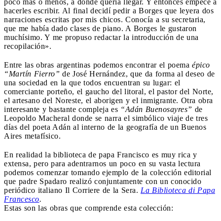
poco más o menos, a dónde quería llegar. Y entonces empecé a
hacerles escribir. Al final decidí pedir a Borges que leyera dos
narraciones escritas por mis chicos. Conocía a su secretaria,
que me había dado clases de piano. A Borges le gustaron
muchísimo. Y me propuso redactar la introducción de una
recopilación».
Entre las obras argentinas podemos encontrar el poema
épico
“Martín Fierro”
de José Hernández, que da forma al deseo de
una sociedad en la que todos encuentran su lugar: el
comerciante porteño, el gaucho del litoral, el pastor del Norte,
el artesano del Noreste, el aborigen y el inmigrante. Otra obra
interesante y bastante compleja es
“Adán Buenosayres”
de
Leopoldo Macheral donde se narra el simbólico viaje de tres
días del poeta Adán al interno de la geografía de un Buenos
Aires metafísico.
En realidad la biblioteca de papa Francisco es muy rica y
extensa, pero para adentrarnos un poco en su vasta lectura
podemos comenzar tomando ejemplo de la colección editorial
que padre Spadaro realizó conjuntamente con un conocido
periódico italiano Il Corriere de la Sera.
La Biblioteca di Papa
Francesco
.
Estas son las obras que comprende esta colección: