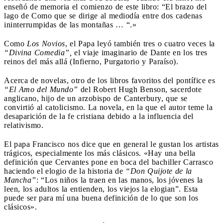
enseñó de memoria el comienzo de este libro: “El brazo del
lago de Como que se dirige al mediodía entre dos cadenas
ininterrumpidas de las montañas … “.»
Como
Los Novios
, el Papa leyó también tres o cuatro veces la
“Divina Comedia”,
el viaje imaginario de Dante en los tres
reinos del más allá (Infierno, Purgatorio y Paraíso).
Acerca de novelas, otro de los libros favoritos del pontífice es
“El Amo del Mundo”
del Robert Hugh Benson, sacerdote
anglicano, hijo de un arzobispo de Canterbury, que se
convirtió al catolicismo. La novela, en la que el autor teme la
desaparición de la fe cristiana debido a la influencia del
relativismo.
El papa Francisco nos dice que en general le gustan los artistas
trágicos, especialmente los más clásicos. «Hay una bella
definición que Cervantes pone en boca del bachiller Carrasco
haciendo el elogio de la historia de
“Don Quijote de la
Mancha”
: “Los niños la traen en las manos, los jóvenes la
leen, los adultos la entienden, los viejos la elogian”. Esta
puede ser para mí una buena definición de lo que son los
clásicos».