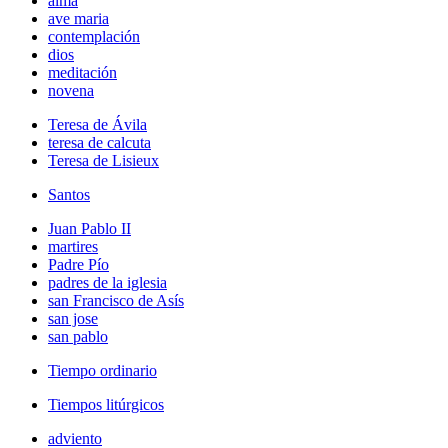
alma
ave maria
contemplación
dios
meditación
novena
Teresa de Ávila
teresa de calcuta
Teresa de Lisieux
Santos
Juan Pablo II
martires
Padre Pío
padres de la iglesia
san Francisco de Asís
san jose
san pablo
Tiempo ordinario
Tiempos litúrgicos
adviento