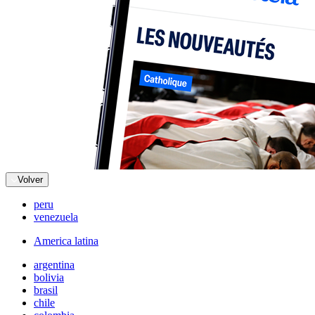
Volver
peru
venezuela
America latina
argentina
bolivia
brasil
chile