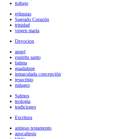
trabajo
reliquias
Sagrado Corazón
trinidad
virgen maria
Devocion
angel
espiritu santo
fatima
guadalupe
inmaculada concepción
jesucristo
milagro
Salmos
teologia
tradiciones
Escritura
antiguo testamento
apocalipsis