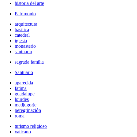
historia del arte
Patrimonio
arquitectura
basilica
catedral
iglesia
monasterio
santuario
sagrada familia
Santuario
aparecida
fatima
guadalupe
lourdes
medjugorje
peregrinación
roma
turismo religioso
vaticano