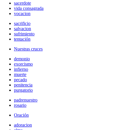
sacerdote
vida consagrada
vocacion
sacrificio
salvacion
sufrimiento
tentación
Nuestras cruces
demonio
exorcismo
infierno
muerte
pecado
penitencia
purgatorio
padrenuestro
rosario
Oración
adoracion