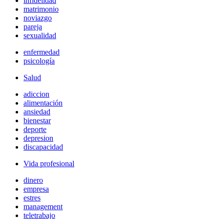
infidelidad
matrimonio
noviazgo
pareja
sexualidad
enfermedad
psicología
Salud
adiccion
alimentación
ansiedad
bienestar
deporte
depresion
discapacidad
Vida profesional
dinero
empresa
estres
management
teletrabajo