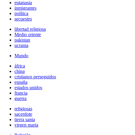
eutanasia
inmigrantes
política
secuestro
libertad religiosa
Medio oriente
pakistan
ucrania
Mundo
áfrica
china
cristianos perseguidos
españa
estados unidos
francia
guerra
religiosas
sacerdote
tierra santa
virgen maria