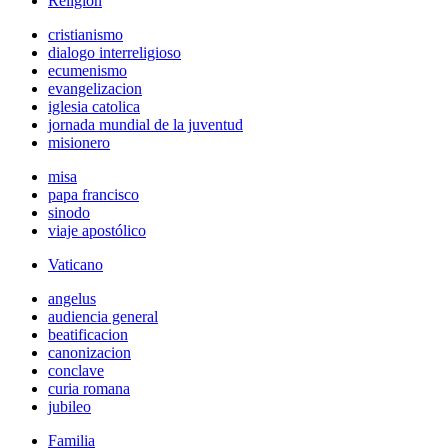
Religión
cristianismo
dialogo interreligioso
ecumenismo
evangelizacion
iglesia catolica
jornada mundial de la juventud
misionero
misa
papa francisco
sinodo
viaje apostólico
Vaticano
angelus
audiencia general
beatificacion
canonizacion
conclave
curia romana
jubileo
Familia