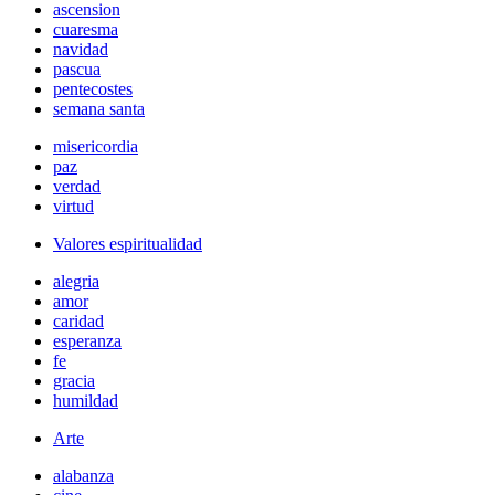
ascension
cuaresma
navidad
pascua
pentecostes
semana santa
misericordia
paz
verdad
virtud
Valores espiritualidad
alegria
amor
caridad
esperanza
fe
gracia
humildad
Arte
alabanza