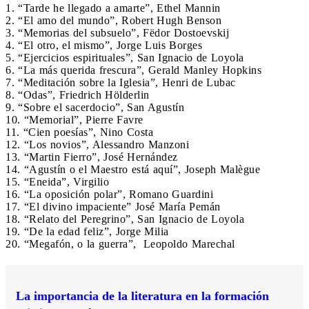
1. “Tarde he llegado a amarte”, Ethel Mannin
2. “El amo del mundo”, Robert Hugh Benson
3. “Memorias del subsuelo”, Fëdor Dostoevskij
4. “El otro, el mismo”, Jorge Luis Borges
5. “Ejercicios espirituales”, San Ignacio de Loyola
6. “La más querida frescura”, Gerald Manley Hopkins
7. “Meditación sobre la Iglesia”, Henri de Lubac
8. “Odas”, Friedrich Hölderlin
9. “Sobre el sacerdocio”, San Agustín
10. “Memorial”, Pierre Favre
11. “Cien poesías”, Nino Costa
12. “Los novios”, Alessandro Manzoni
13. “Martin Fierro”, José Hernández
14. “Agustín o el Maestro está aquí”, Joseph Malègue
15. “Eneida”, Virgilio
16. “La oposición polar”, Romano Guardini
17. “El divino impaciente” José María Pemán
18. “Relato del Peregrino”, San Ignacio de Loyola
19. “De la edad feliz”, Jorge Milia
20. “Megafón, o la guerra”, Leopoldo Marechal
La importancia de la literatura en la formación