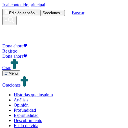
Ir al contenido principal
Buscar
Edición
español
Secciones
Dona ahora
Registro
Dona ahora
Orar
Menú
Oraciones
Historias que inspiran
Análisis
Opinión
Profundidad
Espiritualidad
Descubrimiento
Estilo de vida