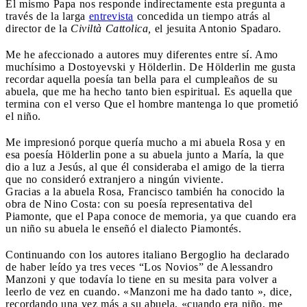
El mismo Papa nos responde indirectamente esta pregunta a
través de la larga
entrevista
concedida un tiempo atrás al
director de la
Civiltà Cattolica,
el jesuita Antonio Spadaro.
Me he afeccionado a autores muy diferentes entre sí. Amo
muchísimo a Dostoyevski y Hölderlin. De Hölderlin me gusta
recordar aquella poesía tan bella para el cumpleaños de su
abuela, que me ha hecho tanto bien espiritual. Es aquella que
termina con el verso Que el hombre mantenga lo que prometió
el niño.
Me impresionó porque quería mucho a mi abuela Rosa y en
esa poesía Hölderlin pone a su abuela junto a María, la que
dio a luz a Jesús, al que él consideraba el amigo de la tierra
que no consideró extranjero a ningún viviente.
Gracias a la abuela Rosa, Francisco también ha conocido la
obra de Nino Costa: con su poesía representativa del
Piamonte, que el Papa conoce de memoria, ya que cuando era
un niño su abuela le enseñó el dialecto Piamontés.
Continuando con los autores italiano Bergoglio ha declarado
de haber leído ya tres veces “Los Novios” de Alessandro
Manzoni y que todavía lo tiene en su mesita para volver a
leerlo de vez en cuando. «Manzoni me ha dado tanto », dice,
recordando una vez más a su abuela, «cuando era niño, me