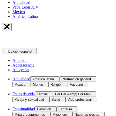
Actualidad
Papa Leon XIV
México
América Latina
Edición
español
Adiccion
Adolescencia
Adopción
Actualidad
America latina
Información general
Mexico
Mundo
Religión
Vaticano
Estilo de vida
Familia
For Her &amp; For Men
Pareja y sexualidad
Salud
Vida profesional
Espiritualidad
Devocion
Escritura
Misa y sacramentos
Misionero
Nuestras cruces