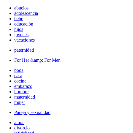
abuelos
adolescencia
bebé
educación
hijos
jovenes
vacaciones
paternidad
For Her &amp; For Men
boda
casa
cocina
embarazo
hombre
maternidad
mujer
Pareja y sexualidad
amor
divorcio