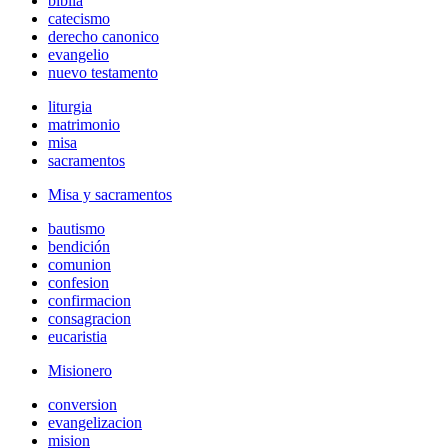
biblia
catecismo
derecho canonico
evangelio
nuevo testamento
liturgia
matrimonio
misa
sacramentos
Misa y sacramentos
bautismo
bendición
comunion
confesion
confirmacion
consagracion
eucaristia
Misionero
conversion
evangelizacion
mision