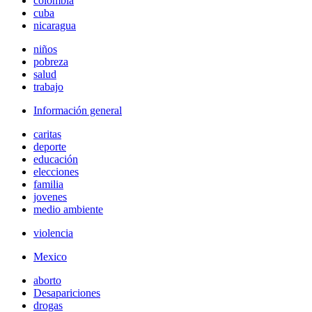
colombia
cuba
nicaragua
niños
pobreza
salud
trabajo
Información general
caritas
deporte
educación
elecciones
familia
jovenes
medio ambiente
violencia
Mexico
aborto
Desapariciones
drogas