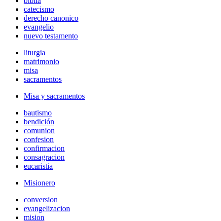
biblia
catecismo
derecho canonico
evangelio
nuevo testamento
liturgia
matrimonio
misa
sacramentos
Misa y sacramentos
bautismo
bendición
comunion
confesion
confirmacion
consagracion
eucaristia
Misionero
conversion
evangelizacion
mision