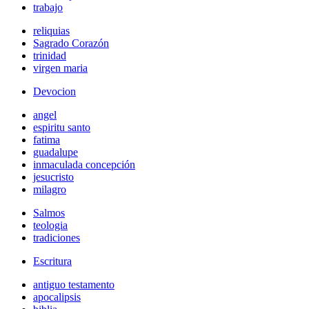
trabajo
reliquias
Sagrado Corazón
trinidad
virgen maria
Devocion
angel
espiritu santo
fatima
guadalupe
inmaculada concepción
jesucristo
milagro
Salmos
teologia
tradiciones
Escritura
antiguo testamento
apocalipsis