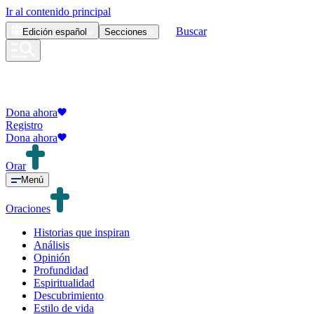
Ir al contenido principal
Buscar
Edición
español
Secciones
Dona ahora
Registro
Dona ahora
Orar
Menú
Oraciones
Historias que inspiran
Análisis
Opinión
Profundidad
Espiritualidad
Descubrimiento
Estilo de vida