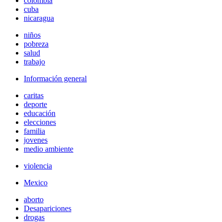
colombia
cuba
nicaragua
niños
pobreza
salud
trabajo
Información general
caritas
deporte
educación
elecciones
familia
jovenes
medio ambiente
violencia
Mexico
aborto
Desapariciones
drogas