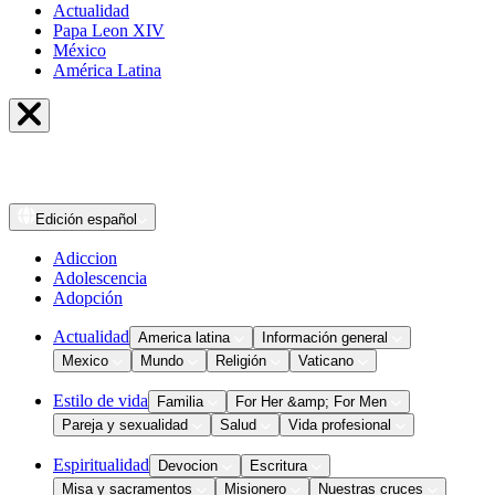
Actualidad
Papa Leon XIV
México
América Latina
Edición
español
Adiccion
Adolescencia
Adopción
Actualidad
America latina
Información general
Mexico
Mundo
Religión
Vaticano
Estilo de vida
Familia
For Her &amp; For Men
Pareja y sexualidad
Salud
Vida profesional
Espiritualidad
Devocion
Escritura
Misa y sacramentos
Misionero
Nuestras cruces