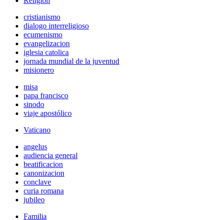
Religión
cristianismo
dialogo interreligioso
ecumenismo
evangelizacion
iglesia catolica
jornada mundial de la juventud
misionero
misa
papa francisco
sinodo
viaje apostólico
Vaticano
angelus
audiencia general
beatificacion
canonizacion
conclave
curia romana
jubileo
Familia