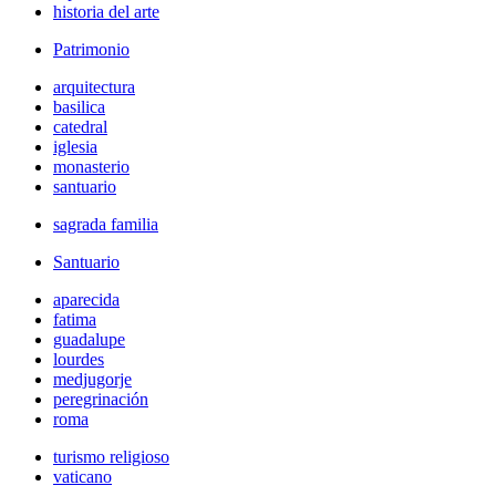
historia del arte
Patrimonio
arquitectura
basilica
catedral
iglesia
monasterio
santuario
sagrada familia
Santuario
aparecida
fatima
guadalupe
lourdes
medjugorje
peregrinación
roma
turismo religioso
vaticano