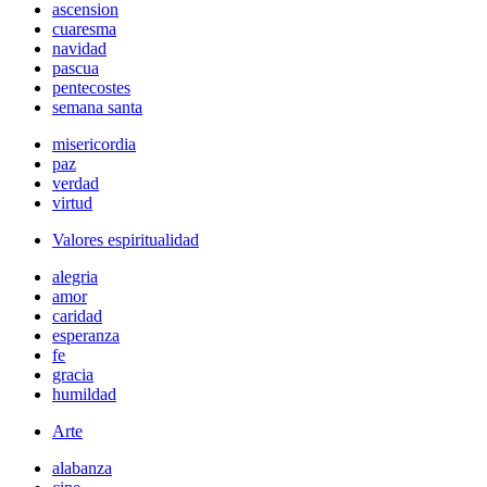
ascension
cuaresma
navidad
pascua
pentecostes
semana santa
misericordia
paz
verdad
virtud
Valores espiritualidad
alegria
amor
caridad
esperanza
fe
gracia
humildad
Arte
alabanza