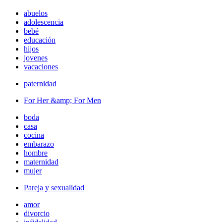
abuelos
adolescencia
bebé
educación
hijos
jovenes
vacaciones
paternidad
For Her &amp; For Men
boda
casa
cocina
embarazo
hombre
maternidad
mujer
Pareja y sexualidad
amor
divorcio