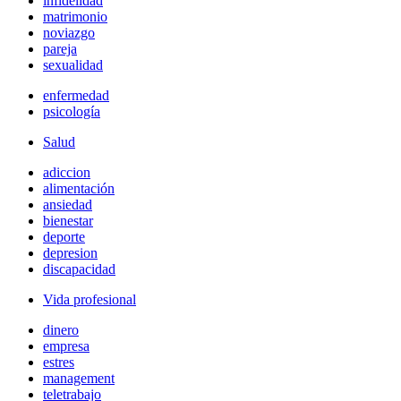
infidelidad
matrimonio
noviazgo
pareja
sexualidad
enfermedad
psicología
Salud
adiccion
alimentación
ansiedad
bienestar
deporte
depresion
discapacidad
Vida profesional
dinero
empresa
estres
management
teletrabajo