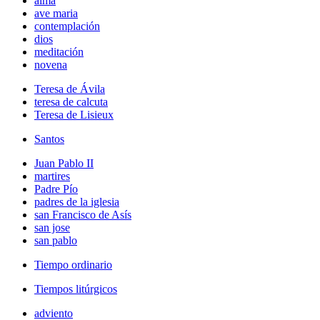
alma
ave maria
contemplación
dios
meditación
novena
Teresa de Ávila
teresa de calcuta
Teresa de Lisieux
Santos
Juan Pablo II
martires
Padre Pío
padres de la iglesia
san Francisco de Asís
san jose
san pablo
Tiempo ordinario
Tiempos litúrgicos
adviento