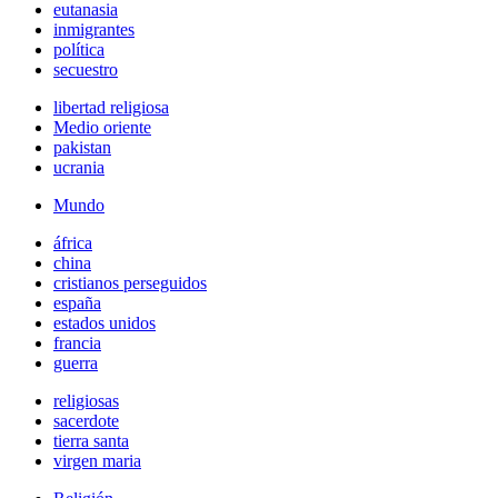
eutanasia
inmigrantes
política
secuestro
libertad religiosa
Medio oriente
pakistan
ucrania
Mundo
áfrica
china
cristianos perseguidos
españa
estados unidos
francia
guerra
religiosas
sacerdote
tierra santa
virgen maria