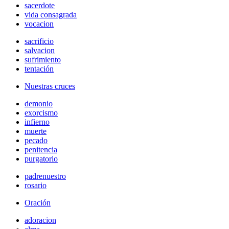
sacerdote
vida consagrada
vocacion
sacrificio
salvacion
sufrimiento
tentación
Nuestras cruces
demonio
exorcismo
infierno
muerte
pecado
penitencia
purgatorio
padrenuestro
rosario
Oración
adoracion