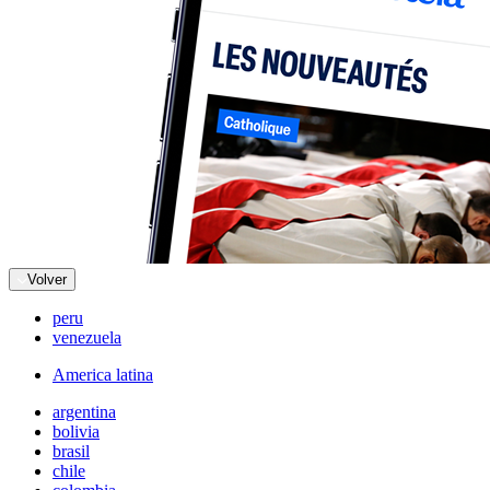
Volver
peru
venezuela
America latina
argentina
bolivia
brasil
chile