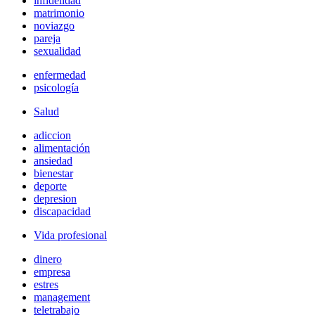
infidelidad
matrimonio
noviazgo
pareja
sexualidad
enfermedad
psicología
Salud
adiccion
alimentación
ansiedad
bienestar
deporte
depresion
discapacidad
Vida profesional
dinero
empresa
estres
management
teletrabajo