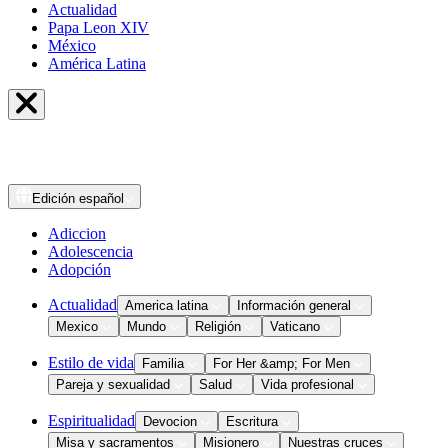
Actualidad
Papa Leon XIV
México
América Latina
Edición
español
Adiccion
Adolescencia
Adopción
Actualidad
America latina
Información general
Mexico
Mundo
Religión
Vaticano
Estilo de vida
Familia
For Her &amp; For Men
Pareja y sexualidad
Salud
Vida profesional
Espiritualidad
Devocion
Escritura
Misa y sacramentos
Misionero
Nuestras cruces