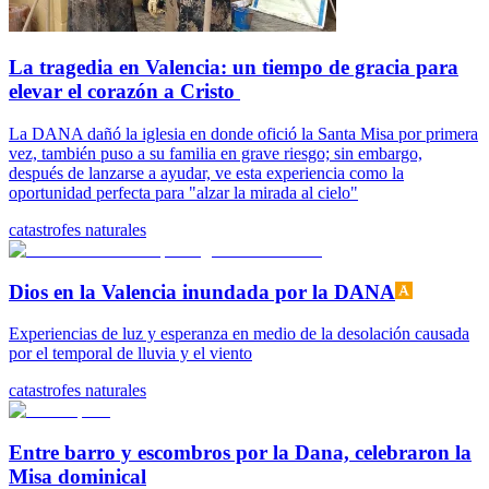
La tragedia en Valencia: un tiempo de gracia para
elevar el corazón a Cristo
La DANA dañó la iglesia en donde ofició la Santa Misa por primera
vez, también puso a su familia en grave riesgo; sin embargo,
después de lanzarse a ayudar, ve esta experiencia como la
oportunidad perfecta para "alzar la mirada al cielo"
catastrofes naturales
Dios en la Valencia inundada por la DANA
Experiencias de luz y esperanza en medio de la desolación causada
por el temporal de lluvia y el viento
catastrofes naturales
Entre barro y escombros por la Dana, celebraron la
Misa dominical