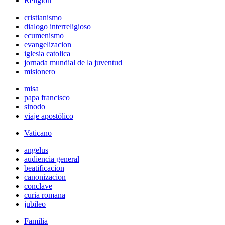
Religión
cristianismo
dialogo interreligioso
ecumenismo
evangelizacion
iglesia catolica
jornada mundial de la juventud
misionero
misa
papa francisco
sinodo
viaje apostólico
Vaticano
angelus
audiencia general
beatificacion
canonizacion
conclave
curia romana
jubileo
Familia