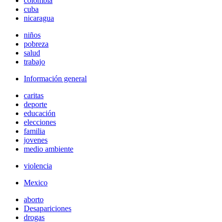
colombia
cuba
nicaragua
niños
pobreza
salud
trabajo
Información general
caritas
deporte
educación
elecciones
familia
jovenes
medio ambiente
violencia
Mexico
aborto
Desapariciones
drogas