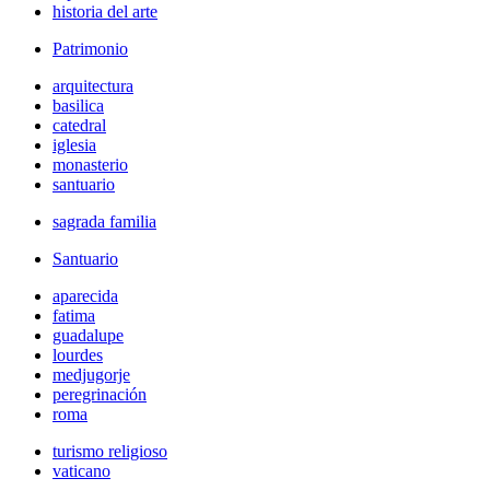
historia del arte
Patrimonio
arquitectura
basilica
catedral
iglesia
monasterio
santuario
sagrada familia
Santuario
aparecida
fatima
guadalupe
lourdes
medjugorje
peregrinación
roma
turismo religioso
vaticano