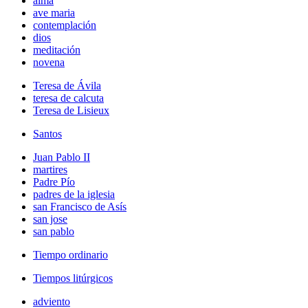
alma
ave maria
contemplación
dios
meditación
novena
Teresa de Ávila
teresa de calcuta
Teresa de Lisieux
Santos
Juan Pablo II
martires
Padre Pío
padres de la iglesia
san Francisco de Asís
san jose
san pablo
Tiempo ordinario
Tiempos litúrgicos
adviento