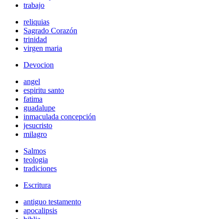
trabajo
reliquias
Sagrado Corazón
trinidad
virgen maria
Devocion
angel
espiritu santo
fatima
guadalupe
inmaculada concepción
jesucristo
milagro
Salmos
teologia
tradiciones
Escritura
antiguo testamento
apocalipsis