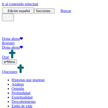
Ir al contenido principal
Buscar
Edición
español
Secciones
Dona ahora
Registro
Dona ahora
Orar
Menú
Oraciones
Historias que inspiran
Análisis
Opinión
Profundidad
Espiritualidad
Descubrimiento
Estilo de vida