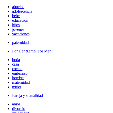
abuelos
adolescencia
bebé
educación
hijos
jovenes
vacaciones
paternidad
For Her &amp; For Men
boda
casa
cocina
embarazo
hombre
maternidad
mujer
Pareja y sexualidad
amor
divorcio