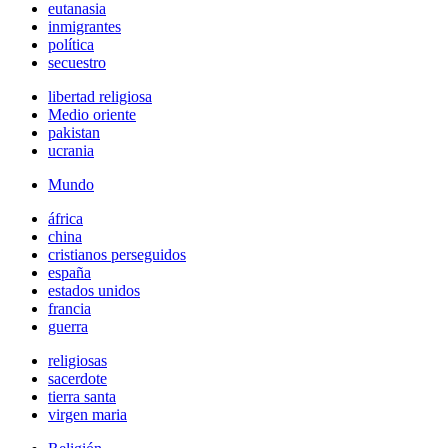
eutanasia
inmigrantes
política
secuestro
libertad religiosa
Medio oriente
pakistan
ucrania
Mundo
áfrica
china
cristianos perseguidos
españa
estados unidos
francia
guerra
religiosas
sacerdote
tierra santa
virgen maria