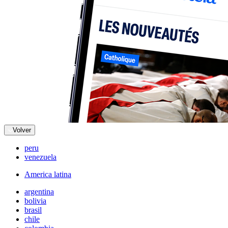
Volver
peru
venezuela
America latina
argentina
bolivia
brasil
chile