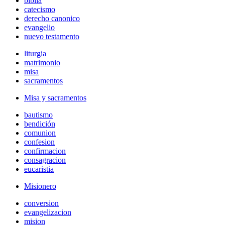
biblia
catecismo
derecho canonico
evangelio
nuevo testamento
liturgia
matrimonio
misa
sacramentos
Misa y sacramentos
bautismo
bendición
comunion
confesion
confirmacion
consagracion
eucaristia
Misionero
conversion
evangelizacion
mision