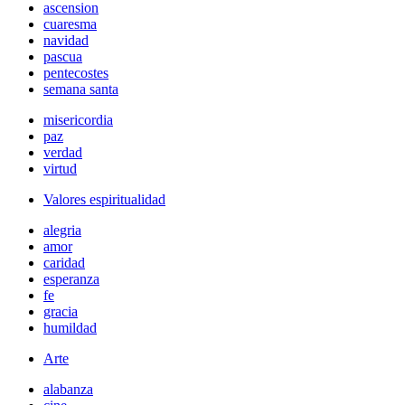
ascension
cuaresma
navidad
pascua
pentecostes
semana santa
misericordia
paz
verdad
virtud
Valores espiritualidad
alegria
amor
caridad
esperanza
fe
gracia
humildad
Arte
alabanza