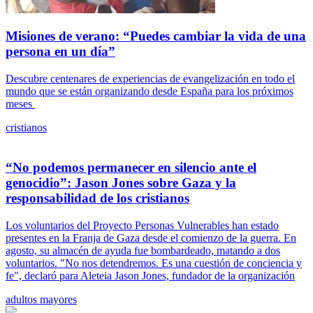
Misiones de verano: “Puedes cambiar la vida de una
persona en un día”
Descubre centenares de experiencias de evangelización en todo el
mundo que se están organizando desde España para los próximos
meses
cristianos
“No podemos permanecer en silencio ante el
genocidio”: Jason Jones sobre Gaza y la
responsabilidad de los cristianos
Los voluntarios del Proyecto Personas Vulnerables han estado
presentes en la Franja de Gaza desde el comienzo de la guerra. En
agosto, su almacén de ayuda fue bombardeado, matando a dos
voluntarios. "No nos detendremos. Es una cuestión de conciencia y
fe", declaró para Aleteia Jason Jones, fundador de la organización
adultos mayores