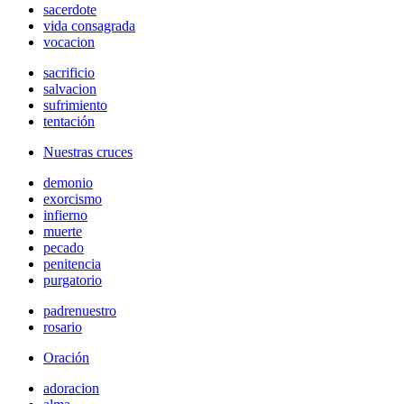
sacerdote
vida consagrada
vocacion
sacrificio
salvacion
sufrimiento
tentación
Nuestras cruces
demonio
exorcismo
infierno
muerte
pecado
penitencia
purgatorio
padrenuestro
rosario
Oración
adoracion