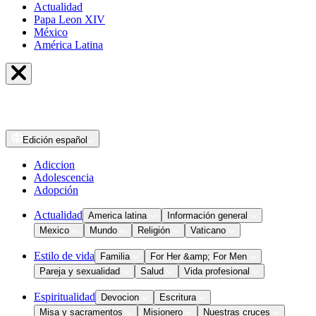
Actualidad
Papa Leon XIV
México
América Latina
Edición
español
Adiccion
Adolescencia
Adopción
Actualidad
America latina
Información general
Mexico
Mundo
Religión
Vaticano
Estilo de vida
Familia
For Her &amp; For Men
Pareja y sexualidad
Salud
Vida profesional
Espiritualidad
Devocion
Escritura
Misa y sacramentos
Misionero
Nuestras cruces