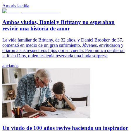
Amoris laetitia
Ambos viudos, Daniel y Brittany no esperaban
revivir una historia de amor
La vida familiar de Brittany, de 32 años, y Daniel Brooker, de 37,
comenzó en medio de un gran sufrimiento. Jóvenes, enviudaron y
criaron a sus respectivos hijos por su cuenta. Pero nunca perdieron
la fe en Dios, quien les tenía reservada una linda sorpresa
ancianos
Un viudo de 100 años revive haciendo un inspirador