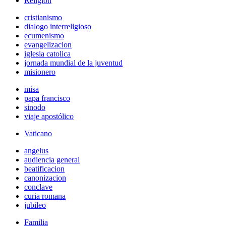
Religión
cristianismo
dialogo interreligioso
ecumenismo
evangelizacion
iglesia catolica
jornada mundial de la juventud
misionero
misa
papa francisco
sinodo
viaje apostólico
Vaticano
angelus
audiencia general
beatificacion
canonizacion
conclave
curia romana
jubileo
Familia