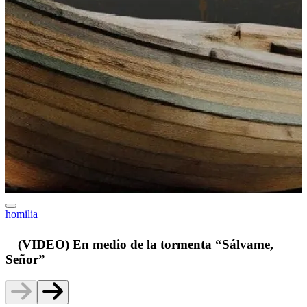
homilia
v
(VIDEO) En medio de la tormenta “Sálvame,
Señor”