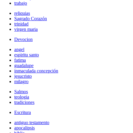
trabajo
reliquias
Sagrado Corazón
trinidad
virgen maria
Devocion
angel
espiritu santo
fatima
guadalupe
inmaculada concepción
jesucristo
milagro
Salmos
teologia
tradiciones
Escritura
antiguo testamento
apocalipsis