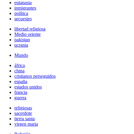
eutanasia
inmigrantes
política
secuestro
libertad religiosa
Medio oriente
pakistan
ucrania
Mundo
áfrica
china
cristianos perseguidos
españa
estados unidos
francia
guerra
religiosas
sacerdote
tierra santa
virgen maria