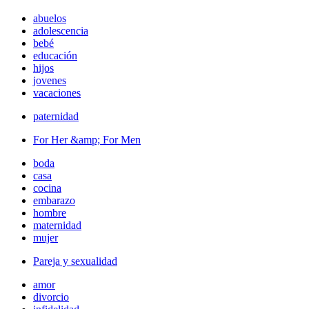
abuelos
adolescencia
bebé
educación
hijos
jovenes
vacaciones
paternidad
For Her &amp; For Men
boda
casa
cocina
embarazo
hombre
maternidad
mujer
Pareja y sexualidad
amor
divorcio