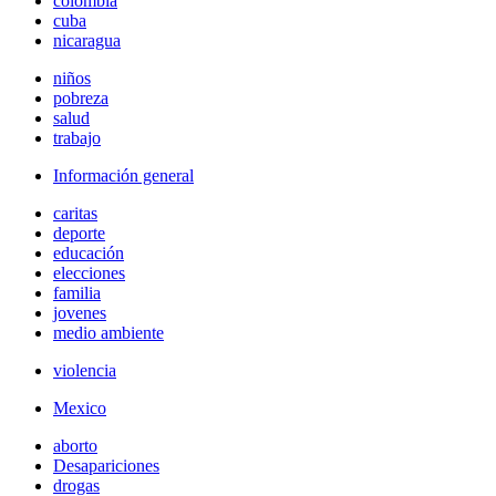
colombia
cuba
nicaragua
niños
pobreza
salud
trabajo
Información general
caritas
deporte
educación
elecciones
familia
jovenes
medio ambiente
violencia
Mexico
aborto
Desapariciones
drogas