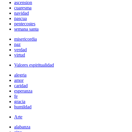
ascension
cuaresma
navidad
pascua
pentecostes
semana santa
misericordia
paz
verdad
virtud
Valores espiritualidad
alegria
amor
caridad
esperanza
fe
gracia
humildad
Arte
alabanza