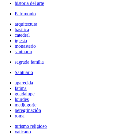
historia del arte
Patrimonio
arquitectura
basilica
catedral
iglesia
monasterio
santuario
sagrada familia
Santuario
aparecida
fatima
guadalupe
lourdes
medjugorje
peregrinación
roma
turismo religioso
vaticano