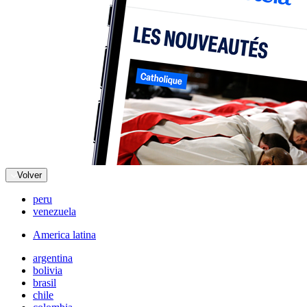
Volver
peru
venezuela
America latina
argentina
bolivia
brasil
chile