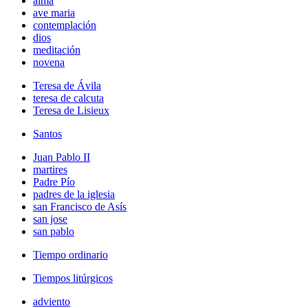
alma
ave maria
contemplación
dios
meditación
novena
Teresa de Ávila
teresa de calcuta
Teresa de Lisieux
Santos
Juan Pablo II
martires
Padre Pío
padres de la iglesia
san Francisco de Asís
san jose
san pablo
Tiempo ordinario
Tiempos litúrgicos
adviento