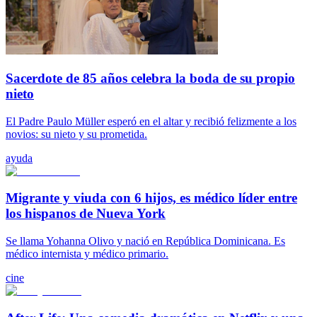
Sacerdote de 85 años celebra la boda de su propio
nieto
El Padre Paulo Müller esperó en el altar y recibió felizmente a los
novios: su nieto y su prometida.
ayuda
Migrante y viuda con 6 hijos, es médico líder entre
los hispanos de Nueva York
Se llama Yohanna Olivo y nació en República Dominicana. Es
médico internista y médico primario.
cine