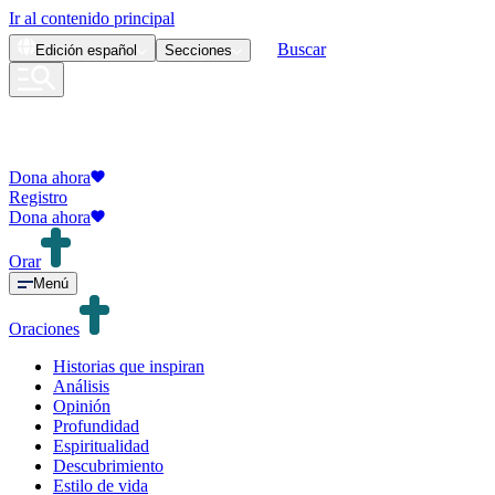
Ir al contenido principal
Buscar
Edición
español
Secciones
Dona ahora
Registro
Dona ahora
Orar
Menú
Oraciones
Historias que inspiran
Análisis
Opinión
Profundidad
Espiritualidad
Descubrimiento
Estilo de vida