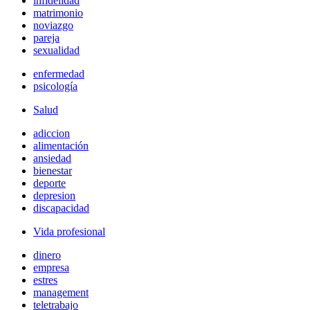
infidelidad
matrimonio
noviazgo
pareja
sexualidad
enfermedad
psicología
Salud
adiccion
alimentación
ansiedad
bienestar
deporte
depresion
discapacidad
Vida profesional
dinero
empresa
estres
management
teletrabajo