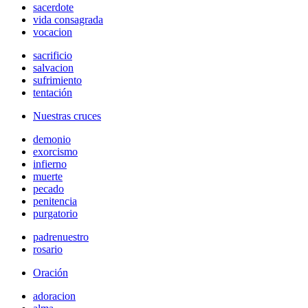
sacerdote
vida consagrada
vocacion
sacrificio
salvacion
sufrimiento
tentación
Nuestras cruces
demonio
exorcismo
infierno
muerte
pecado
penitencia
purgatorio
padrenuestro
rosario
Oración
adoracion