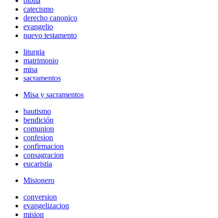
biblia
catecismo
derecho canonico
evangelio
nuevo testamento
liturgia
matrimonio
misa
sacramentos
Misa y sacramentos
bautismo
bendición
comunion
confesion
confirmacion
consagracion
eucaristia
Misionero
conversion
evangelizacion
mision