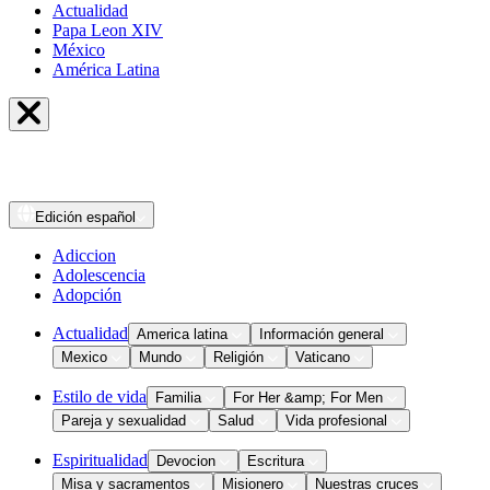
Actualidad
Papa Leon XIV
México
América Latina
Edición
español
Adiccion
Adolescencia
Adopción
Actualidad
America latina
Información general
Mexico
Mundo
Religión
Vaticano
Estilo de vida
Familia
For Her &amp; For Men
Pareja y sexualidad
Salud
Vida profesional
Espiritualidad
Devocion
Escritura
Misa y sacramentos
Misionero
Nuestras cruces