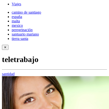
Viajes
camino de santiago
españa
malta
mexico
peregrinación
santuario mariano
tierra santa
✕
teletrabajo
santidad