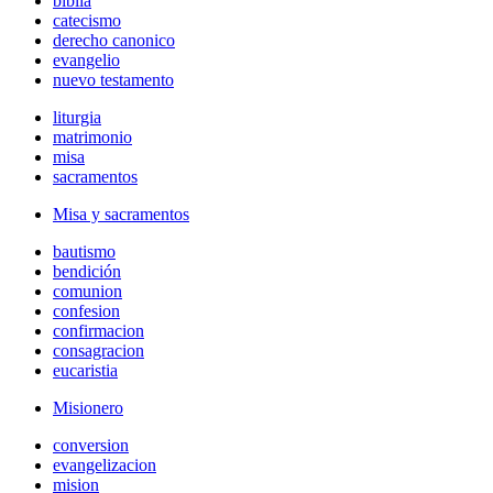
biblia
catecismo
derecho canonico
evangelio
nuevo testamento
liturgia
matrimonio
misa
sacramentos
Misa y sacramentos
bautismo
bendición
comunion
confesion
confirmacion
consagracion
eucaristia
Misionero
conversion
evangelizacion
mision