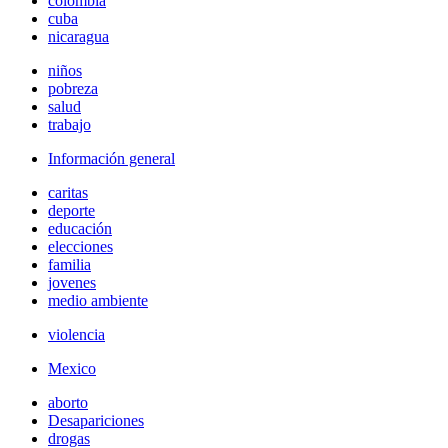
colombia
cuba
nicaragua
niños
pobreza
salud
trabajo
Información general
caritas
deporte
educación
elecciones
familia
jovenes
medio ambiente
violencia
Mexico
aborto
Desapariciones
drogas