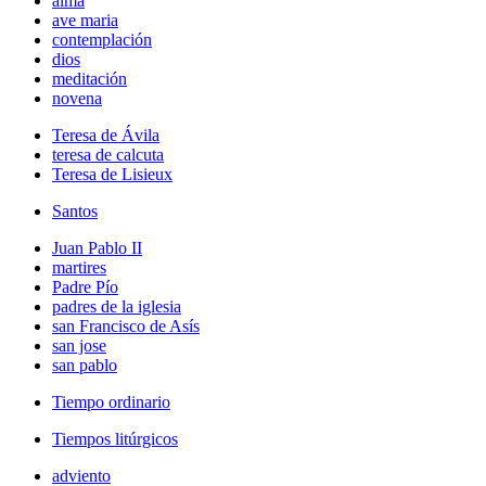
alma
ave maria
contemplación
dios
meditación
novena
Teresa de Ávila
teresa de calcuta
Teresa de Lisieux
Santos
Juan Pablo II
martires
Padre Pío
padres de la iglesia
san Francisco de Asís
san jose
san pablo
Tiempo ordinario
Tiempos litúrgicos
adviento