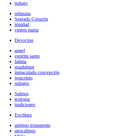
trabajo
reliquias
Sagrado Corazón
trinidad
virgen maria
Devocion
angel
espiritu santo
fatima
guadalupe
inmaculada concepción
jesucristo
milagro
Salmos
teologia
tradiciones
Escritura
antiguo testamento
apocalipsis