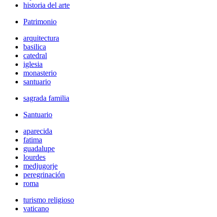
historia del arte
Patrimonio
arquitectura
basilica
catedral
iglesia
monasterio
santuario
sagrada familia
Santuario
aparecida
fatima
guadalupe
lourdes
medjugorje
peregrinación
roma
turismo religioso
vaticano