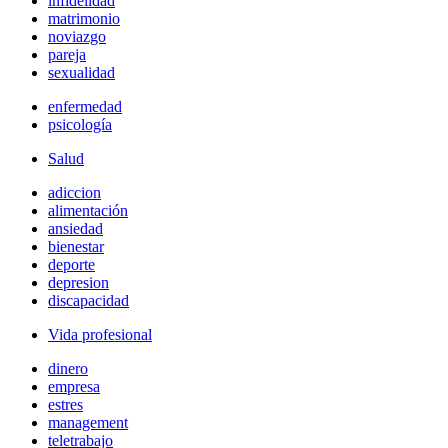
infidelidad
matrimonio
noviazgo
pareja
sexualidad
enfermedad
psicología
Salud
adiccion
alimentación
ansiedad
bienestar
deporte
depresion
discapacidad
Vida profesional
dinero
empresa
estres
management
teletrabajo