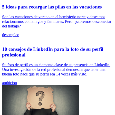
5 ideas para recargar las pilas en las vacaciones
Son las vacaciones de verano en el hemisferio norte y deseamos
relacionarnos con amigos y familiares. Pero, ¿sabremos desconectar
del trabajo?
desempleo
10 consejos de LinkedIn para la foto de su perfil
profesional
Su foto de perfil es un elemento clave de su presencia en LinkedIn.
Una investigación de la red profesional demuestra que tener una
buena foto hace que su perfil sea 14 veces más visto.
ambición