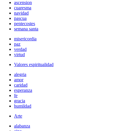
ascension
cuaresma
navidad
pascua
pentecostes
semana santa
misericordia
paz
verdad
virtud
Valores espiritualidad
alegria
amor
caridad
esperanza
fe
gracia
humildad
Arte
alabanza