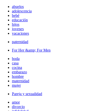
abuelos
adolescencia
bebé
educación
hijos
jovenes
vacaciones
paternidad
For Her &amp; For Men
boda
casa
cocina
embarazo
hombre
maternidad
mujer
Pareja y sexualidad
amor
divorcio