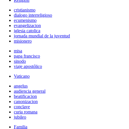
Religión
cristianismo
dialogo interreligioso
ecumenismo
evangelizacion
iglesia catolica
jornada mundial de la juventud
misionero
misa
papa francisco
sinodo
viaje apostólico
Vaticano
angelus
audiencia general
beatificacion
canonizacion
conclave
curia romana
jubileo
Familia