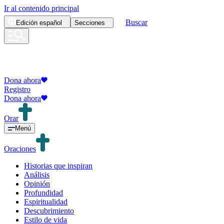
Ir al contenido principal
Buscar
Edición
español
Secciones
Dona ahora
Registro
Dona ahora
Orar
Menú
Oraciones
Historias que inspiran
Análisis
Opinión
Profundidad
Espiritualidad
Descubrimiento
Estilo de vida