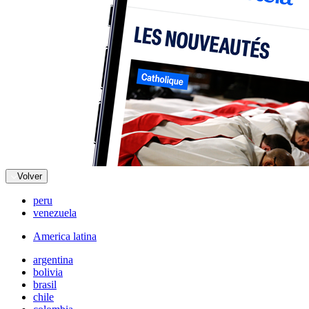
Volver
peru
venezuela
America latina
argentina
bolivia
brasil
chile