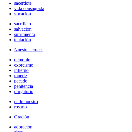
sacerdote
vida consagrada
vocacion
sacrificio
salvacion
sufrimiento
tentación
Nuestras cruces
demonio
exorcismo
infierno
muerte
pecado
penitencia
purgatorio
padrenuestro
rosario
Oración
adoracion