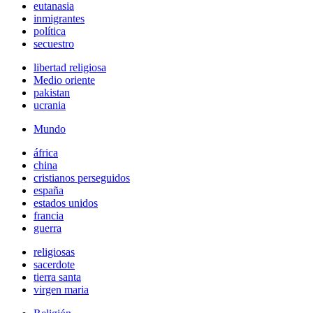
eutanasia
inmigrantes
política
secuestro
libertad religiosa
Medio oriente
pakistan
ucrania
Mundo
áfrica
china
cristianos perseguidos
españa
estados unidos
francia
guerra
religiosas
sacerdote
tierra santa
virgen maria