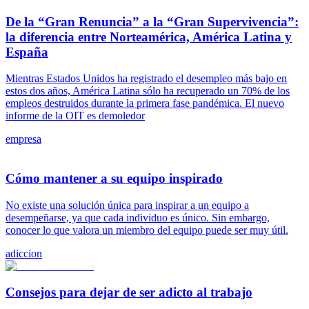
De la “Gran Renuncia” a la “Gran Supervivencia”:
la diferencia entre Norteamérica, América Latina y
España
Mientras Estados Unidos ha registrado el desempleo más bajo en
estos dos años, América Latina sólo ha recuperado un 70% de los
empleos destruidos durante la primera fase pandémica. El nuevo
informe de la OIT es demoledor
empresa
Cómo mantener a su equipo inspirado
No existe una solución única para inspirar a un equipo a
desempeñarse, ya que cada individuo es único. Sin embargo,
conocer lo que valora un miembro del equipo puede ser muy útil.
adiccion
Consejos para dejar de ser adicto al trabajo