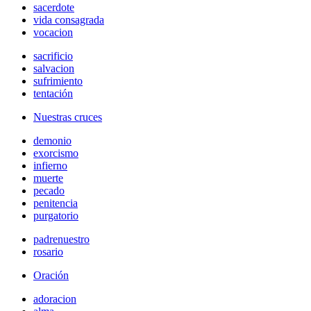
sacerdote
vida consagrada
vocacion
sacrificio
salvacion
sufrimiento
tentación
Nuestras cruces
demonio
exorcismo
infierno
muerte
pecado
penitencia
purgatorio
padrenuestro
rosario
Oración
adoracion