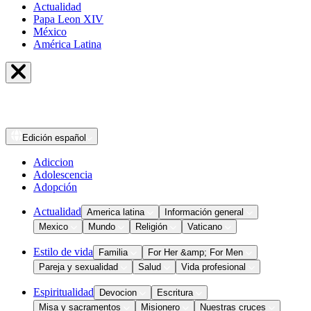
Actualidad
Papa Leon XIV
México
América Latina
Edición
español
Adiccion
Adolescencia
Adopción
Actualidad
America latina
Información general
Mexico
Mundo
Religión
Vaticano
Estilo de vida
Familia
For Her &amp; For Men
Pareja y sexualidad
Salud
Vida profesional
Espiritualidad
Devocion
Escritura
Misa y sacramentos
Misionero
Nuestras cruces