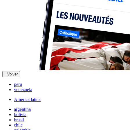
Volver
peru
venezuela
America latina
argentina
bolivia
brasil
chile