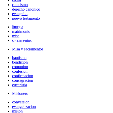
biblia
catecismo
derecho canonico
evangelio
nuevo testamento
liturgia
matrimonio
misa
sacramentos
Misa y sacramentos
bautismo
bendición
comunion
confesion
confirmacion
consagracion
eucaristia
Misionero
conversion
evangelizacion
mision