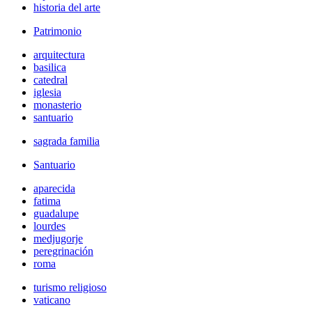
historia del arte
Patrimonio
arquitectura
basilica
catedral
iglesia
monasterio
santuario
sagrada familia
Santuario
aparecida
fatima
guadalupe
lourdes
medjugorje
peregrinación
roma
turismo religioso
vaticano