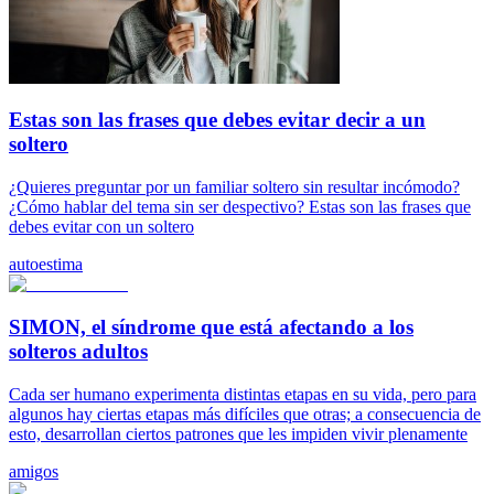
Estas son las frases que debes evitar decir a un
soltero
¿Quieres preguntar por un familiar soltero sin resultar incómodo?
¿Cómo hablar del tema sin ser despectivo? Estas son las frases que
debes evitar con un soltero
autoestima
SIMON, el síndrome que está afectando a los
solteros adultos
Cada ser humano experimenta distintas etapas en su vida, pero para
algunos hay ciertas etapas más difíciles que otras; a consecuencia de
esto, desarrollan ciertos patrones que les impiden vivir plenamente
amigos