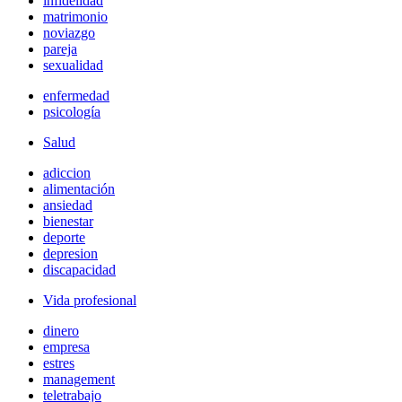
infidelidad
matrimonio
noviazgo
pareja
sexualidad
enfermedad
psicología
Salud
adiccion
alimentación
ansiedad
bienestar
deporte
depresion
discapacidad
Vida profesional
dinero
empresa
estres
management
teletrabajo