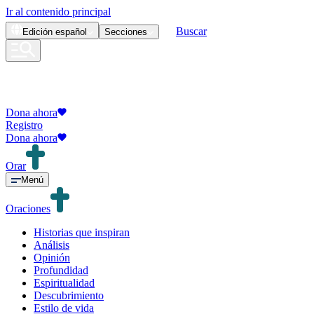
Ir al contenido principal
Buscar
Edición
español
Secciones
Dona ahora
Registro
Dona ahora
Orar
Menú
Oraciones
Historias que inspiran
Análisis
Opinión
Profundidad
Espiritualidad
Descubrimiento
Estilo de vida