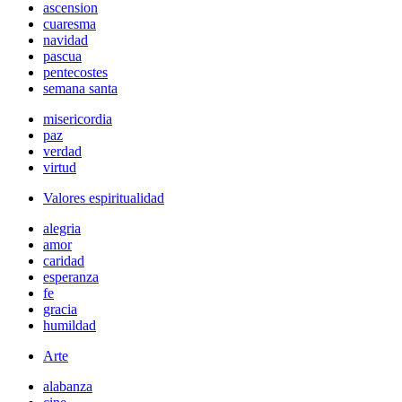
ascension
cuaresma
navidad
pascua
pentecostes
semana santa
misericordia
paz
verdad
virtud
Valores espiritualidad
alegria
amor
caridad
esperanza
fe
gracia
humildad
Arte
alabanza