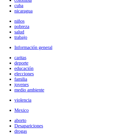
colombia
cuba
nicaragua
niños
pobreza
salud
trabajo
Información general
caritas
deporte
educación
elecciones
familia
jovenes
medio ambiente
violencia
Mexico
aborto
Desapariciones
drogas