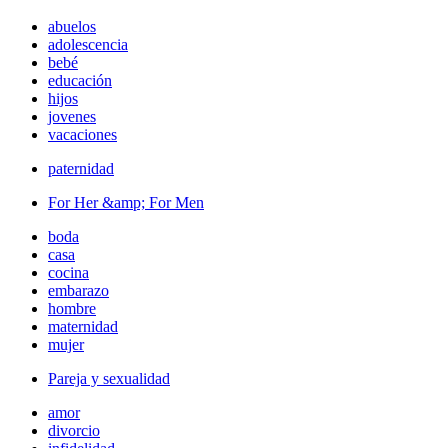
abuelos
adolescencia
bebé
educación
hijos
jovenes
vacaciones
paternidad
For Her &amp; For Men
boda
casa
cocina
embarazo
hombre
maternidad
mujer
Pareja y sexualidad
amor
divorcio