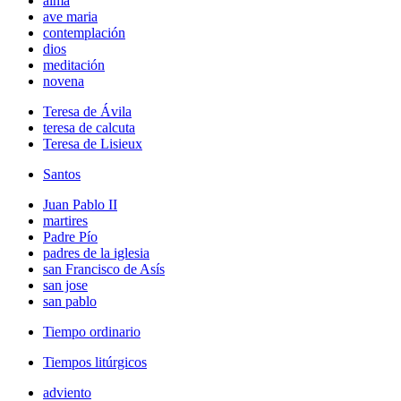
alma
ave maria
contemplación
dios
meditación
novena
Teresa de Ávila
teresa de calcuta
Teresa de Lisieux
Santos
Juan Pablo II
martires
Padre Pío
padres de la iglesia
san Francisco de Asís
san jose
san pablo
Tiempo ordinario
Tiempos litúrgicos
adviento