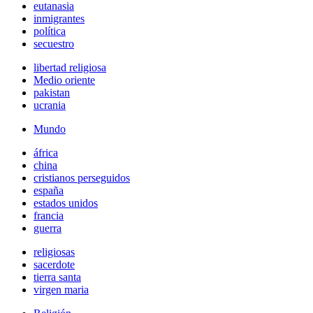
eutanasia
inmigrantes
política
secuestro
libertad religiosa
Medio oriente
pakistan
ucrania
Mundo
áfrica
china
cristianos perseguidos
españa
estados unidos
francia
guerra
religiosas
sacerdote
tierra santa
virgen maria