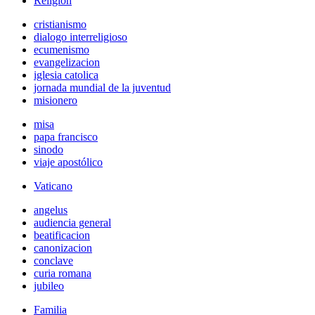
Religión
cristianismo
dialogo interreligioso
ecumenismo
evangelizacion
iglesia catolica
jornada mundial de la juventud
misionero
misa
papa francisco
sinodo
viaje apostólico
Vaticano
angelus
audiencia general
beatificacion
canonizacion
conclave
curia romana
jubileo
Familia