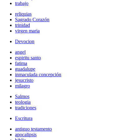
trabajo
reliquias
Sagrado Corazón
trinidad
virgen maria
Devocion
angel
espiritu santo
fatima
guadalupe
inmaculada concepción
jesucristo
milagro
Salmos
teologia
tradiciones
Escritura
antiguo testamento
apocalipsis