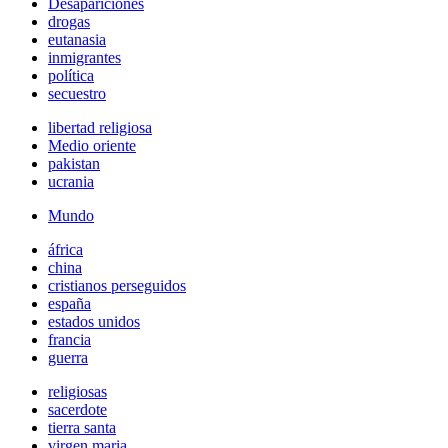
Desapariciones
drogas
eutanasia
inmigrantes
política
secuestro
libertad religiosa
Medio oriente
pakistan
ucrania
Mundo
áfrica
china
cristianos perseguidos
españa
estados unidos
francia
guerra
religiosas
sacerdote
tierra santa
virgen maria