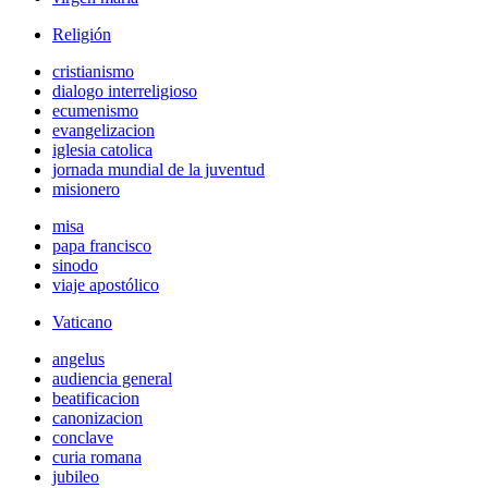
Religión
cristianismo
dialogo interreligioso
ecumenismo
evangelizacion
iglesia catolica
jornada mundial de la juventud
misionero
misa
papa francisco
sinodo
viaje apostólico
Vaticano
angelus
audiencia general
beatificacion
canonizacion
conclave
curia romana
jubileo