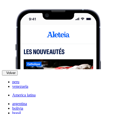
Volver
peru
venezuela
America latina
argentina
bolivia
brasil