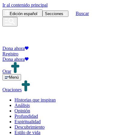
Ir al contenido principal
Buscar
Edición
español
Secciones
Dona ahora
Registro
Dona ahora
Orar
Menú
Oraciones
Historias que inspiran
Análisis
Opinión
Profundidad
Espiritualidad
Descubrimiento
Estilo de vida