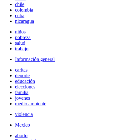
chile
colombia
cuba
nicaragua
niños
pobreza
salud
trabajo
Información general
caritas
deporte
educación
elecciones
familia
jovenes
medio ambiente
violencia
Mexico
aborto