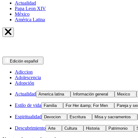
Actualidad
Papa Leon XIV
México
América Latina
Edición
español
Adiccion
Adolescencia
Adopción
Actualidad
America latina
Información general
Mexico
Estilo de vida
Familia
For Her &amp; For Men
Pareja y se
Espiritualidad
Devocion
Escritura
Misa y sacramentos
Descubrimiento
Arte
Cultura
Historia
Patrimonio