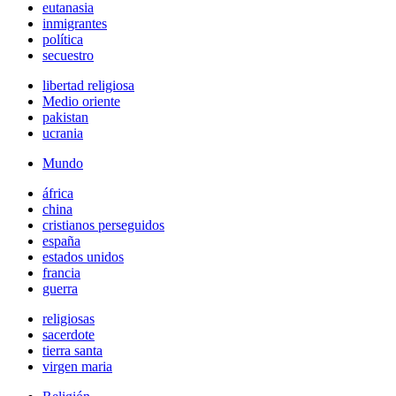
eutanasia
inmigrantes
política
secuestro
libertad religiosa
Medio oriente
pakistan
ucrania
Mundo
áfrica
china
cristianos perseguidos
españa
estados unidos
francia
guerra
religiosas
sacerdote
tierra santa
virgen maria