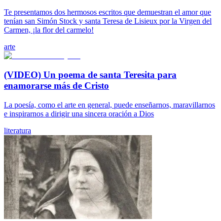
Te presentamos dos hermosos escritos que demuestran el amor que
tenían san Simón Stock y santa Teresa de Lisieux por la Virgen del
Carmen, ¡la flor del carmelo!
arte
(VIDEO) Un poema de santa Teresita para
enamorarse más de Cristo
La poesía, como el arte en general, puede enseñarnos, maravillarnos
e inspirarnos a dirigir una sincera oración a Dios
literatura