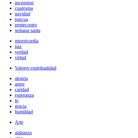
ascension
cuaresma
navidad
pascua
pentecostes
semana santa
misericordia
paz
verdad
virtud
Valores espiritualidad
alegria
amor
caridad
esperanza
fe
gracia
humildad
Arte
alabanza