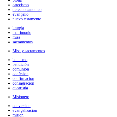
biblia
catecismo
derecho canonico
evangelio
nuevo testamento
liturgia
matrimonio
misa
sacramentos
Misa y sacramentos
bautismo
bendición
comunion
confesion
confirmacion
consagracion
eucaristia
Misionero
conversion
evangelizacion
mision