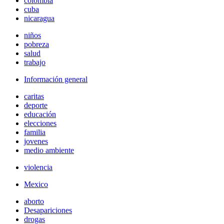
colombia
cuba
nicaragua
niños
pobreza
salud
trabajo
Información general
caritas
deporte
educación
elecciones
familia
jovenes
medio ambiente
violencia
Mexico
aborto
Desapariciones
drogas