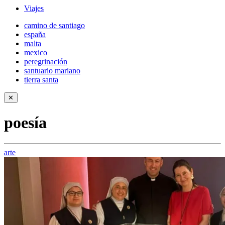
Viajes
camino de santiago
españa
malta
mexico
peregrinación
santuario mariano
tierra santa
✕
poesía
arte