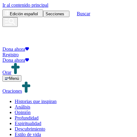
Ir al contenido principal
Buscar
Edición
español
Secciones
Dona ahora
Registro
Dona ahora
Orar
Menú
Oraciones
Historias que inspiran
Análisis
Opinión
Profundidad
Espiritualidad
Descubrimiento
Estilo de vida