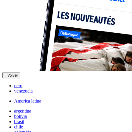
Volver
peru
venezuela
America latina
argentina
bolivia
brasil
chile