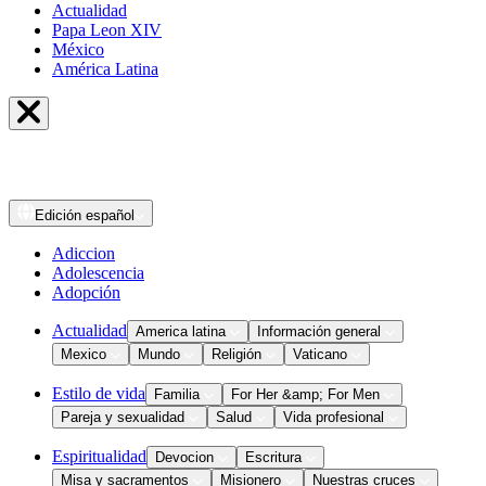
Actualidad
Papa Leon XIV
México
América Latina
Edición
español
Adiccion
Adolescencia
Adopción
Actualidad
America latina
Información general
Mexico
Mundo
Religión
Vaticano
Estilo de vida
Familia
For Her &amp; For Men
Pareja y sexualidad
Salud
Vida profesional
Espiritualidad
Devocion
Escritura
Misa y sacramentos
Misionero
Nuestras cruces