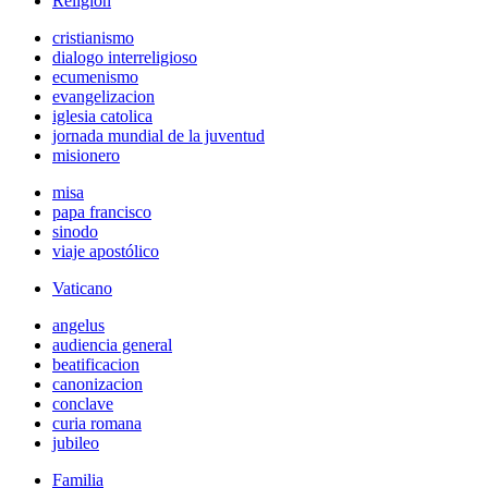
Religión
cristianismo
dialogo interreligioso
ecumenismo
evangelizacion
iglesia catolica
jornada mundial de la juventud
misionero
misa
papa francisco
sinodo
viaje apostólico
Vaticano
angelus
audiencia general
beatificacion
canonizacion
conclave
curia romana
jubileo
Familia