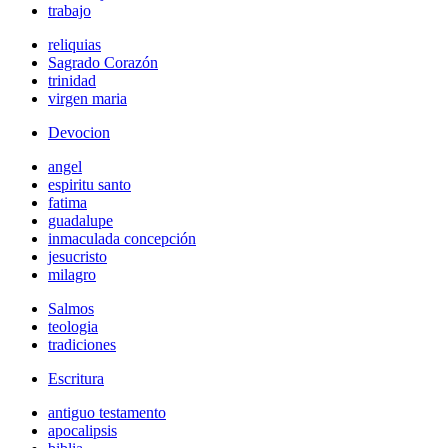
trabajo
reliquias
Sagrado Corazón
trinidad
virgen maria
Devocion
angel
espiritu santo
fatima
guadalupe
inmaculada concepción
jesucristo
milagro
Salmos
teologia
tradiciones
Escritura
antiguo testamento
apocalipsis