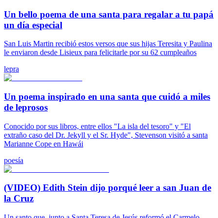
Un bello poema de una santa para regalar a tu papá
un día especial
San Luis Martin recibió estos versos que sus hijas Teresita y Paulina
le enviaron desde Lisieux para felicitarle por su 62 cumpleaños
lepra
Un poema inspirado en una santa que cuidó a miles
de leprosos
Conocido por sus libros, entre ellos "La isla del tesoro" y "El
extraño caso del Dr. Jekyll y el Sr. Hyde", Stevenson visitó a santa
Marianne Cope en Hawái
poesía
(VIDEO) Edith Stein dijo porqué leer a san Juan de
la Cruz
Un santo que, junto a Santa Teresa de Jesús reformó el Carmelo,