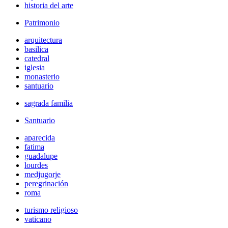
historia del arte
Patrimonio
arquitectura
basilica
catedral
iglesia
monasterio
santuario
sagrada familia
Santuario
aparecida
fatima
guadalupe
lourdes
medjugorje
peregrinación
roma
turismo religioso
vaticano