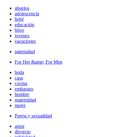
abuelos
adolescencia
bebé
educación
hijos
jovenes
vacaciones
paternidad
For Her &amp; For Men
boda
casa
cocina
embarazo
hombre
maternidad
mujer
Pareja y sexualidad
amor
divorcio