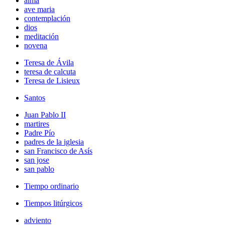
alma
ave maria
contemplación
dios
meditación
novena
Teresa de Ávila
teresa de calcuta
Teresa de Lisieux
Santos
Juan Pablo II
martires
Padre Pío
padres de la iglesia
san Francisco de Asís
san jose
san pablo
Tiempo ordinario
Tiempos litúrgicos
adviento