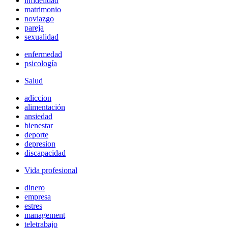
infidelidad
matrimonio
noviazgo
pareja
sexualidad
enfermedad
psicología
Salud
adiccion
alimentación
ansiedad
bienestar
deporte
depresion
discapacidad
Vida profesional
dinero
empresa
estres
management
teletrabajo