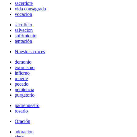
sacerdote
vida consagrada
vocacion
sacrificio
salvacion
sufrimiento
tentación
Nuestras cruces
demonio
exorcismo
infierno
muerte
pecado
penitencia
purgatorio
padrenuestro
rosario
Oración
adoracion