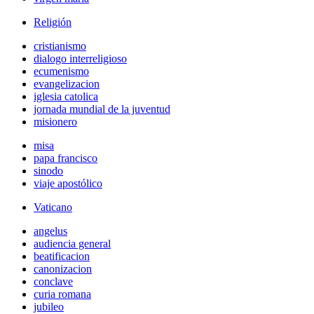
Religión
cristianismo
dialogo interreligioso
ecumenismo
evangelizacion
iglesia catolica
jornada mundial de la juventud
misionero
misa
papa francisco
sinodo
viaje apostólico
Vaticano
angelus
audiencia general
beatificacion
canonizacion
conclave
curia romana
jubileo