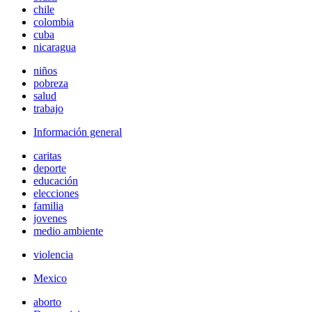
chile
colombia
cuba
nicaragua
niños
pobreza
salud
trabajo
Información general
caritas
deporte
educación
elecciones
familia
jovenes
medio ambiente
violencia
Mexico
aborto