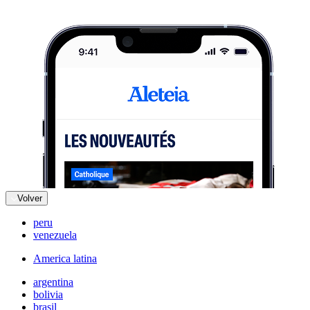
Volver
peru
venezuela
America latina
argentina
bolivia
brasil