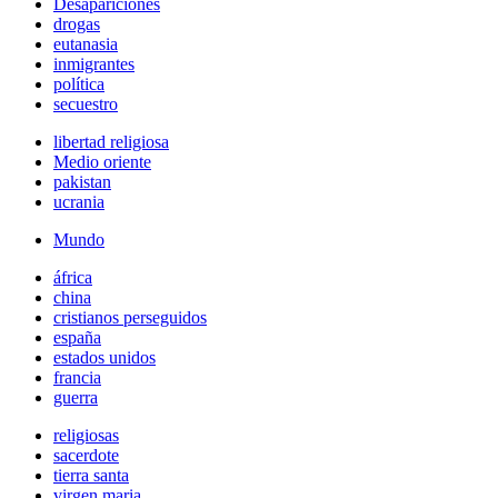
Desapariciones
drogas
eutanasia
inmigrantes
política
secuestro
libertad religiosa
Medio oriente
pakistan
ucrania
Mundo
áfrica
china
cristianos perseguidos
españa
estados unidos
francia
guerra
religiosas
sacerdote
tierra santa
virgen maria