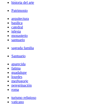
historia del arte
Patrimonio
arquitectura
basilica
catedral
iglesia
monasterio
santuario
sagrada familia
Santuario
aparecida
fatima
guadalupe
lourdes
medjugorje
peregrinación
roma
turismo religioso
vaticano