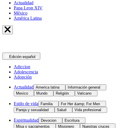
Actualidad
Papa Leon XIV
México
América Latina
Edición
español
Adiccion
Adolescencia
Adopción
Actualidad
America latina
Información general
Mexico
Mundo
Religión
Vaticano
Estilo de vida
Familia
For Her &amp; For Men
Pareja y sexualidad
Salud
Vida profesional
Espiritualidad
Devocion
Escritura
Misa y sacramentos
Misionero
Nuestras cruces