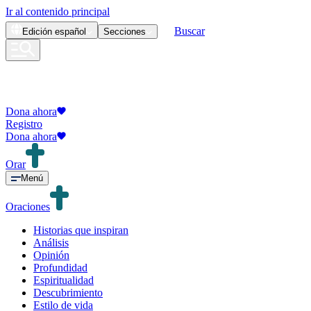
Ir al contenido principal
Buscar
Edición
español
Secciones
Dona ahora
Registro
Dona ahora
Orar
Menú
Oraciones
Historias que inspiran
Análisis
Opinión
Profundidad
Espiritualidad
Descubrimiento
Estilo de vida