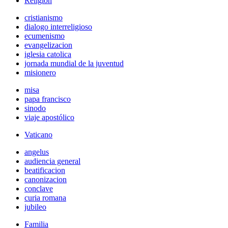
Religión
cristianismo
dialogo interreligioso
ecumenismo
evangelizacion
iglesia catolica
jornada mundial de la juventud
misionero
misa
papa francisco
sinodo
viaje apostólico
Vaticano
angelus
audiencia general
beatificacion
canonizacion
conclave
curia romana
jubileo
Familia