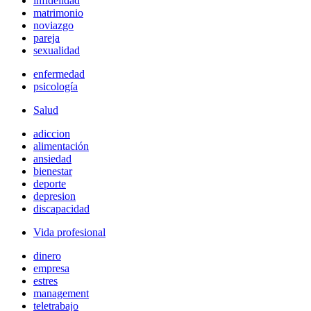
infidelidad
matrimonio
noviazgo
pareja
sexualidad
enfermedad
psicología
Salud
adiccion
alimentación
ansiedad
bienestar
deporte
depresion
discapacidad
Vida profesional
dinero
empresa
estres
management
teletrabajo