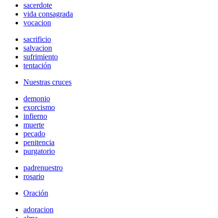
sacerdote
vida consagrada
vocacion
sacrificio
salvacion
sufrimiento
tentación
Nuestras cruces
demonio
exorcismo
infierno
muerte
pecado
penitencia
purgatorio
padrenuestro
rosario
Oración
adoracion