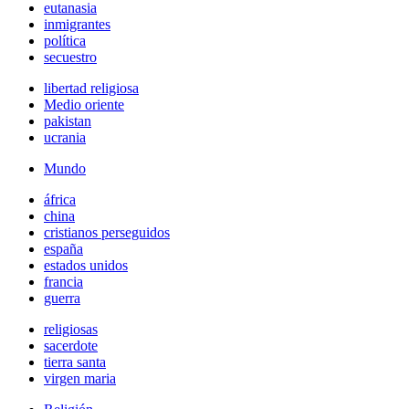
eutanasia
inmigrantes
política
secuestro
libertad religiosa
Medio oriente
pakistan
ucrania
Mundo
áfrica
china
cristianos perseguidos
españa
estados unidos
francia
guerra
religiosas
sacerdote
tierra santa
virgen maria