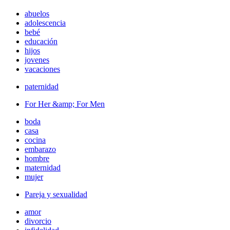
abuelos
adolescencia
bebé
educación
hijos
jovenes
vacaciones
paternidad
For Her &amp; For Men
boda
casa
cocina
embarazo
hombre
maternidad
mujer
Pareja y sexualidad
amor
divorcio