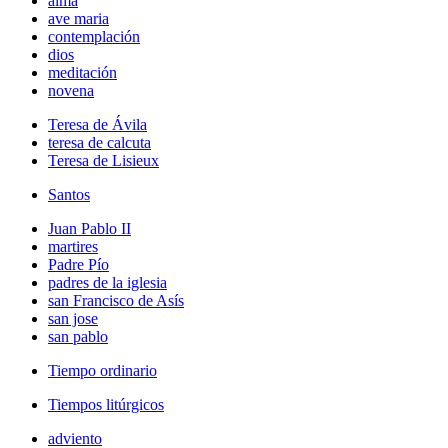
alma
ave maria
contemplación
dios
meditación
novena
Teresa de Ávila
teresa de calcuta
Teresa de Lisieux
Santos
Juan Pablo II
martires
Padre Pío
padres de la iglesia
san Francisco de Asís
san jose
san pablo
Tiempo ordinario
Tiempos litúrgicos
adviento