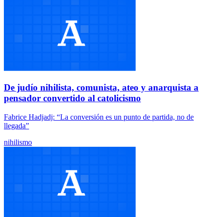
De judío nihilista, comunista, ateo y anarquista a
pensador convertido al catolicismo
Fabrice Hadjadj: “La conversión es un punto de partida, no de
llegada”
nihilismo