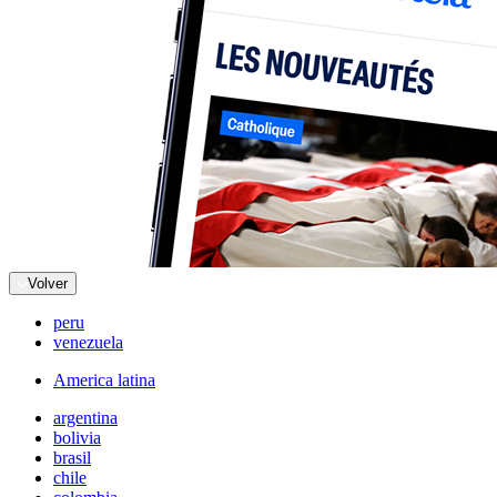
Volver
peru
venezuela
America latina
argentina
bolivia
brasil
chile