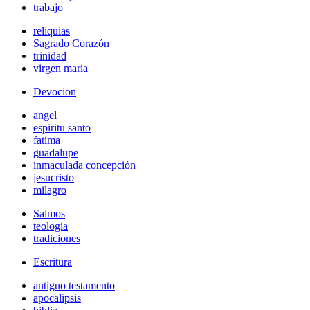
trabajo
reliquias
Sagrado Corazón
trinidad
virgen maria
Devocion
angel
espiritu santo
fatima
guadalupe
inmaculada concepción
jesucristo
milagro
Salmos
teologia
tradiciones
Escritura
antiguo testamento
apocalipsis