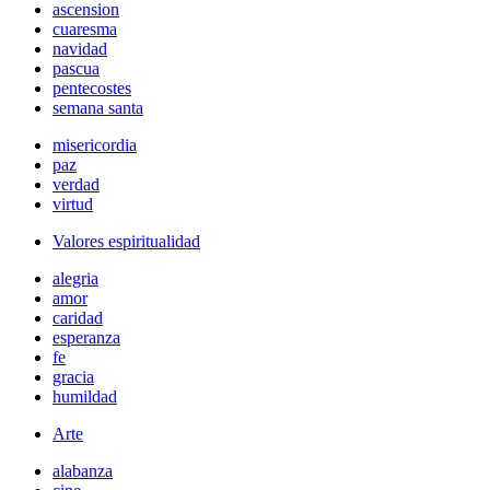
ascension
cuaresma
navidad
pascua
pentecostes
semana santa
misericordia
paz
verdad
virtud
Valores espiritualidad
alegria
amor
caridad
esperanza
fe
gracia
humildad
Arte
alabanza