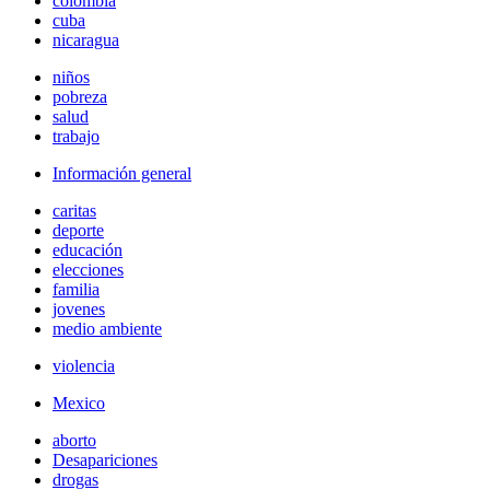
colombia
cuba
nicaragua
niños
pobreza
salud
trabajo
Información general
caritas
deporte
educación
elecciones
familia
jovenes
medio ambiente
violencia
Mexico
aborto
Desapariciones
drogas