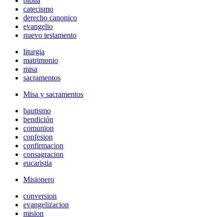
biblia
catecismo
derecho canonico
evangelio
nuevo testamento
liturgia
matrimonio
misa
sacramentos
Misa y sacramentos
bautismo
bendición
comunion
confesion
confirmacion
consagracion
eucaristia
Misionero
conversion
evangelizacion
mision