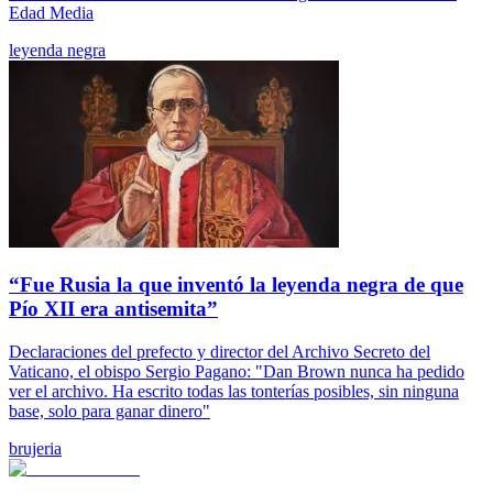
Edad Media
leyenda negra
“Fue Rusia la que inventó la leyenda negra de que
Pío XII era antisemita”
Declaraciones del prefecto y director del Archivo Secreto del
Vaticano, el obispo Sergio Pagano: "Dan Brown nunca ha pedido
ver el archivo. Ha escrito todas las tonterías posibles, sin ninguna
base, solo para ganar dinero"
brujeria