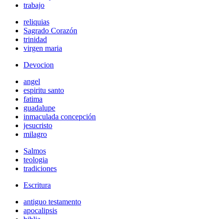
trabajo
reliquias
Sagrado Corazón
trinidad
virgen maria
Devocion
angel
espiritu santo
fatima
guadalupe
inmaculada concepción
jesucristo
milagro
Salmos
teologia
tradiciones
Escritura
antiguo testamento
apocalipsis