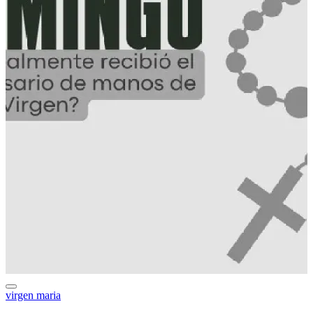
virgen maria
a