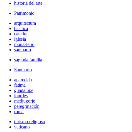
historia del arte
Patrimonio
arquitectura
basilica
catedral
iglesia
monasterio
santuario
sagrada familia
Santuario
aparecida
fatima
guadalupe
lourdes
medjugorje
peregrinación
roma
turismo religioso
vaticano