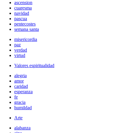
ascension
cuaresma
navidad
pascua
pentecostes
semana santa
misericordia
paz
verdad
virtud
Valores espiritualidad
alegria
amor
caridad
esperanza
fe
gracia
humildad
Arte
alabanza