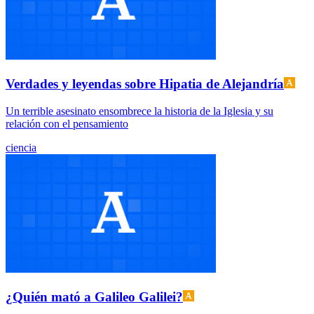
Verdades y leyendas sobre Hipatia de Alejandría
Un terrible asesinato ensombrece la historia de la Iglesia y su
relación con el pensamiento
ciencia
¿Quién mató a Galileo Galilei?