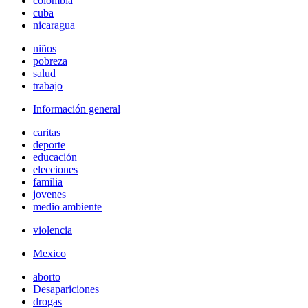
colombia
cuba
nicaragua
niños
pobreza
salud
trabajo
Información general
caritas
deporte
educación
elecciones
familia
jovenes
medio ambiente
violencia
Mexico
aborto
Desapariciones
drogas