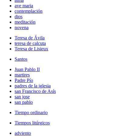
alma
ave maria
contemplación
dios
meditación
novena
Teresa de Ávila
teresa de calcuta
Teresa de Lisieux
Santos
Juan Pablo II
martires
Padre Pío
padres de la iglesia
san Francisco de Asís
san jose
san pablo
Tiempo ordinario
Tiempos litúrgicos
adviento