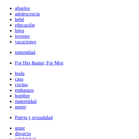
abuelos
adolescencia
bebé
educación
hijos
jovenes
vacaciones
paternidad
For Her &amp; For Men
boda
casa
cocina
embarazo
hombre
maternidad
mujer
Pareja y sexualidad
amor
divorcio