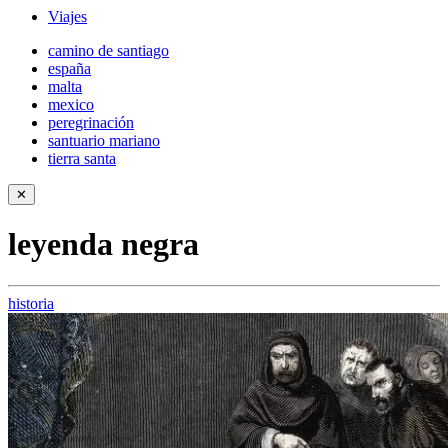
Viajes
camino de santiago
españa
malta
mexico
peregrinación
santuario mariano
tierra santa
✕
leyenda negra
historia