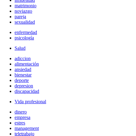
infidelidad
matrimonio
noviazgo
pareja
sexualidad
enfermedad
psicología
Salud
adiccion
alimentación
ansiedad
bienestar
deporte
depresion
discapacidad
Vida profesional
dinero
empresa
estres
management
teletrabajo