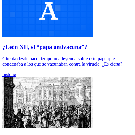
¿León XII, el “papa antivacuna”?
Circula desde hace tiempo una leyenda sobre este papa que
condenaba a los que se vacunaban contra la viruela. ¿Es cierta?
historia