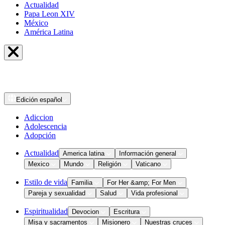
Actualidad
Papa Leon XIV
México
América Latina
Edición
español
Adiccion
Adolescencia
Adopción
Actualidad
America latina
Información general
Mexico
Mundo
Religión
Vaticano
Estilo de vida
Familia
For Her &amp; For Men
Pareja y sexualidad
Salud
Vida profesional
Espiritualidad
Devocion
Escritura
Misa y sacramentos
Misionero
Nuestras cruces