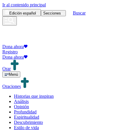
Ir al contenido principal
Buscar
Edición
español
Secciones
Dona ahora
Registro
Dona ahora
Orar
Menú
Oraciones
Historias que inspiran
Análisis
Opinión
Profundidad
Espiritualidad
Descubrimiento
Estilo de vida