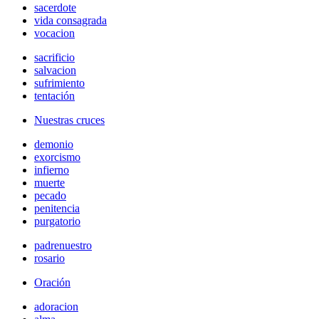
sacerdote
vida consagrada
vocacion
sacrificio
salvacion
sufrimiento
tentación
Nuestras cruces
demonio
exorcismo
infierno
muerte
pecado
penitencia
purgatorio
padrenuestro
rosario
Oración
adoracion