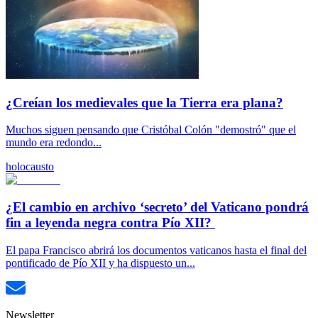
¿Creían los medievales que la Tierra era plana?
Muchos siguen pensando que Cristóbal Colón "demostró" que el
mundo era redondo...
holocausto
¿El cambio en archivo ‘secreto’ del Vaticano pondrá
fin a leyenda negra contra Pío XII?
El papa Francisco abrirá los documentos vaticanos hasta el final del
pontificado de Pío XII y ha dispuesto un...
Newsletter