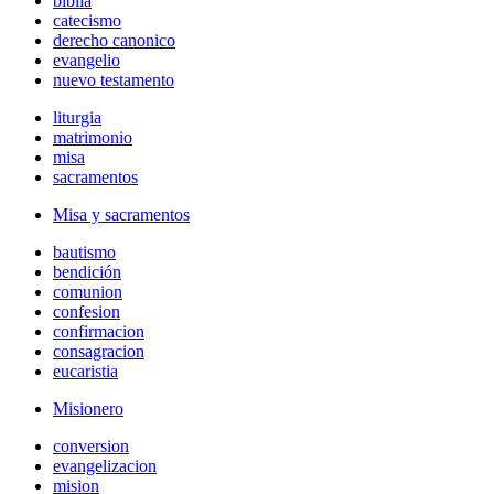
biblia
catecismo
derecho canonico
evangelio
nuevo testamento
liturgia
matrimonio
misa
sacramentos
Misa y sacramentos
bautismo
bendición
comunion
confesion
confirmacion
consagracion
eucaristia
Misionero
conversion
evangelizacion
mision