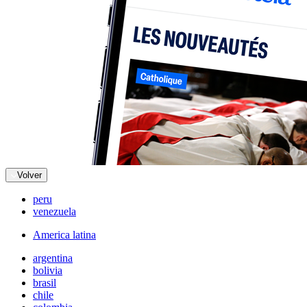
Volver
peru
venezuela
America latina
argentina
bolivia
brasil
chile