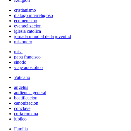
Religión
cristianismo
dialogo interreligioso
ecumenismo
evangelizacion
iglesia catolica
jornada mundial de la juventud
misionero
misa
papa francisco
sinodo
viaje apostólico
Vaticano
angelus
audiencia general
beatificacion
canonizacion
conclave
curia romana
jubileo
Familia