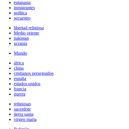
eutanasia
inmigrantes
política
secuestro
libertad religiosa
Medio oriente
pakistan
ucrania
Mundo
áfrica
china
cristianos perseguidos
españa
estados unidos
francia
guerra
religiosas
sacerdote
tierra santa
virgen maria