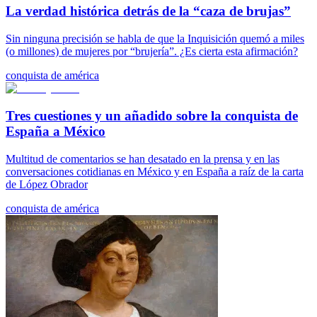
La verdad histórica detrás de la “caza de brujas”
Sin ninguna precisión se habla de que la Inquisición quemó a miles
(o millones) de mujeres por “brujería”. ¿Es cierta esta afirmación?
conquista de américa
Tres cuestiones y un añadido sobre la conquista de
España a México
Multitud de comentarios se han desatado en la prensa y en las
conversaciones cotidianas en México y en España a raíz de la carta
de López Obrador
conquista de américa