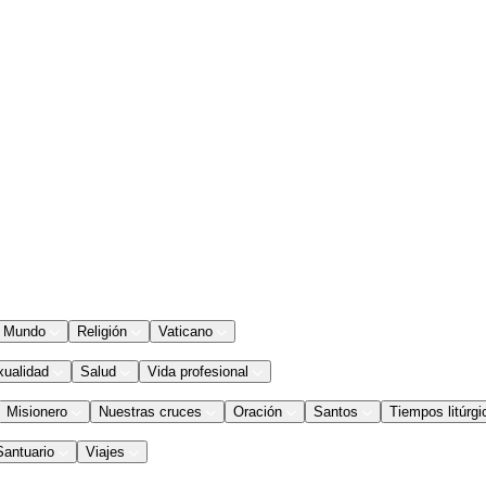
Mundo
Religión
Vaticano
xualidad
Salud
Vida profesional
Misionero
Nuestras cruces
Oración
Santos
Tiempos litúrgi
Santuario
Viajes