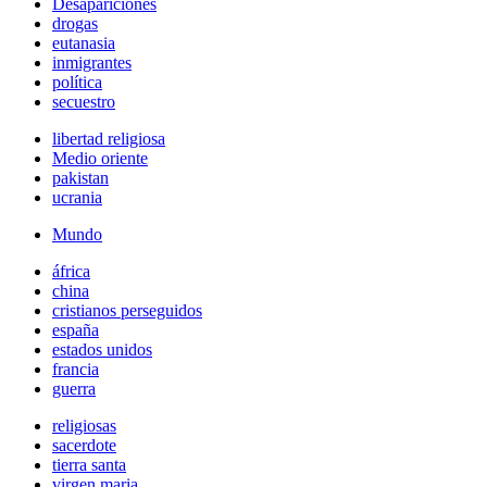
Desapariciones
drogas
eutanasia
inmigrantes
política
secuestro
libertad religiosa
Medio oriente
pakistan
ucrania
Mundo
áfrica
china
cristianos perseguidos
españa
estados unidos
francia
guerra
religiosas
sacerdote
tierra santa
virgen maria