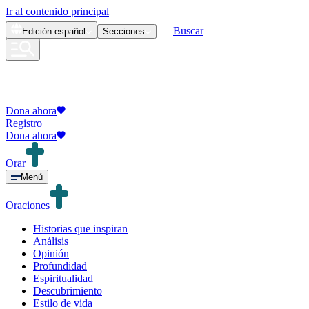
Ir al contenido principal
Buscar
Edición
español
Secciones
Dona ahora
Registro
Dona ahora
Orar
Menú
Oraciones
Historias que inspiran
Análisis
Opinión
Profundidad
Espiritualidad
Descubrimiento
Estilo de vida