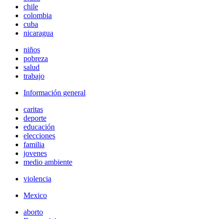
chile
colombia
cuba
nicaragua
niños
pobreza
salud
trabajo
Información general
caritas
deporte
educación
elecciones
familia
jovenes
medio ambiente
violencia
Mexico
aborto