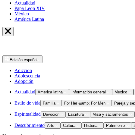
Actualidad
Papa Leon XIV
México
América Latina
Edición
español
Adiccion
Adolescencia
Adopción
Actualidad
America latina
Información general
Mexico
Estilo de vida
Familia
For Her &amp; For Men
Pareja y se
Espiritualidad
Devocion
Escritura
Misa y sacramentos
Descubrimiento
Arte
Cultura
Historia
Patrimonio