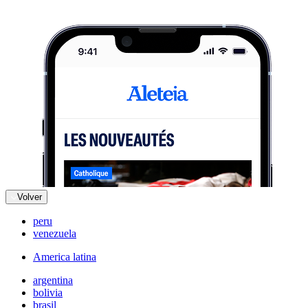
Volver
peru
venezuela
America latina
argentina
bolivia
brasil