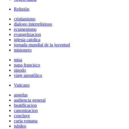
Religión
cristianismo
dialogo interreligioso
ecumenismo
evangelizacion
iglesia catolica
jornada mundial de la juventud
misionero
misa
papa francisco
sinodo
viaje apostólico
Vaticano
angelus
audiencia general
beatificacion
canonizacion
conclave
curia romana
jubileo