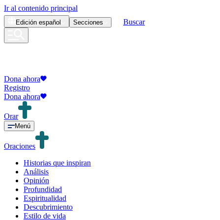
Ir al contenido principal
Buscar
Edición
español
Secciones
Dona ahora
Registro
Dona ahora
Orar
Menú
Oraciones
Historias que inspiran
Análisis
Opinión
Profundidad
Espiritualidad
Descubrimiento
Estilo de vida