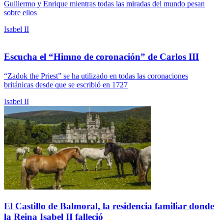
Guillermo y Enrique mientras todas las miradas del mundo pesan
sobre ellos
Isabel II
Escucha el “Himno de coronación” de Carlos III
“Zadok the Priest” se ha utilizado en todas las coronaciones
británicas desde que se escribió en 1727
Isabel II
El Castillo de Balmoral, la residencia familiar donde
la Reina Isabel II falleció