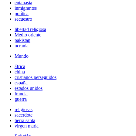
eutanasia
inmigrantes
política
secuestro
libertad religiosa
Medio oriente
pakistan
ucrania
Mundo
áfrica
china
cristianos perseguidos
españa
estados unidos
francia
guerra
religiosas
sacerdote
tierra santa
virgen maria