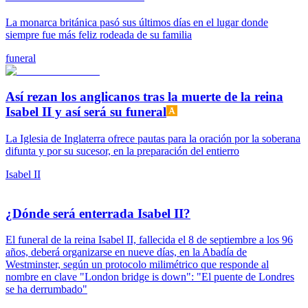
La monarca británica pasó sus últimos días en el lugar donde
siempre fue más feliz rodeada de su familia
funeral
Así rezan los anglicanos tras la muerte de la reina
Isabel II y así será su funeral
La Iglesia de Inglaterra ofrece pautas para la oración por la soberana
difunta y por su sucesor, en la preparación del entierro
Isabel II
¿Dónde será enterrada Isabel II?
El funeral de la reina Isabel II, fallecida el 8 de septiembre a los 96
años, deberá organizarse en nueve días, en la Abadía de
Westminster, según un protocolo milimétrico que responde al
nombre en clave "London bridge is down": "El puente de Londres
se ha derrumbado"