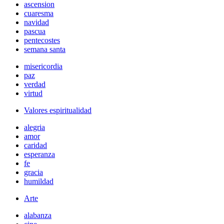
ascension
cuaresma
navidad
pascua
pentecostes
semana santa
misericordia
paz
verdad
virtud
Valores espiritualidad
alegria
amor
caridad
esperanza
fe
gracia
humildad
Arte
alabanza