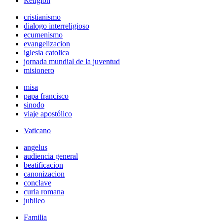
Religión
cristianismo
dialogo interreligioso
ecumenismo
evangelizacion
iglesia catolica
jornada mundial de la juventud
misionero
misa
papa francisco
sinodo
viaje apostólico
Vaticano
angelus
audiencia general
beatificacion
canonizacion
conclave
curia romana
jubileo
Familia