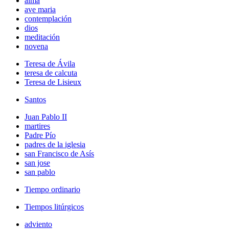
alma
ave maria
contemplación
dios
meditación
novena
Teresa de Ávila
teresa de calcuta
Teresa de Lisieux
Santos
Juan Pablo II
martires
Padre Pío
padres de la iglesia
san Francisco de Asís
san jose
san pablo
Tiempo ordinario
Tiempos litúrgicos
adviento