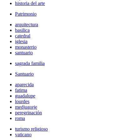
historia del arte
Patrimonio
arquitectura
basilica
catedral
iglesia
monasterio
santuario
sagrada familia
Santuario
aparecida
fatima
guadalupe
lourdes
medjugorje
peregrinación
roma
turismo religioso
vaticano