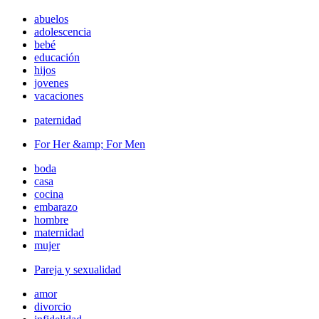
abuelos
adolescencia
bebé
educación
hijos
jovenes
vacaciones
paternidad
For Her &amp; For Men
boda
casa
cocina
embarazo
hombre
maternidad
mujer
Pareja y sexualidad
amor
divorcio