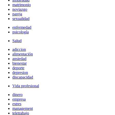
infidelidad
matrimonio
noviazgo
pareja
sexualidad
enfermedad
psicología
Salud
adiccion
alimentación
ansiedad
bienestar
deporte
depresion
discapacidad
Vida profesional
dinero
empresa
estres
management
teletrabajo