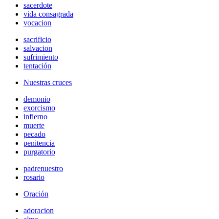
sacerdote
vida consagrada
vocacion
sacrificio
salvacion
sufrimiento
tentación
Nuestras cruces
demonio
exorcismo
infierno
muerte
pecado
penitencia
purgatorio
padrenuestro
rosario
Oración
adoracion