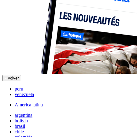
Volver
peru
venezuela
America latina
argentina
bolivia
brasil
chile