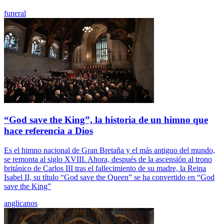
funeral
“God save the King”, la historia de un himno que
hace referencia a Dios
Es el himno nacional de Gran Bretaña y el más antiguo del mundo,
se remonta al siglo XVIII. Ahora, después de la ascensión al trono
británico de Carlos III tras el fallecimiento de su madre, la Reina
Isabel II, su título “God save the Queen” se ha convertido en “God
save the King”
anglicanos