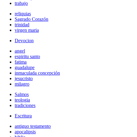
trabajo
reliquias
Sagrado Corazón
trinidad
virgen maria
Devocion
angel
espiritu santo
fatima
guadalupe
inmaculada concepción
jesucristo
milagro
Salmos
teologia
tradiciones
Escritura
antiguo testamento
apocalipsis