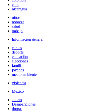
colombia
cuba
nicaragua
niños
pobreza
salud
trabajo
Información general
caritas
deporte
educación
elecciones
familia
jovenes
medio ambiente
violencia
Mexico
aborto
Desapariciones
drogas