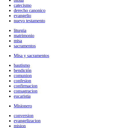
biblia
catecismo
derecho canonico
evangelio
nuevo testamento
liturgia
matrimonio
misa
sacramentos
Misa y sacramentos
bautismo
bendición
comunion
confesion
confirmacion
consagracion
eucaristia
Misionero
conversion
evangelizacion
mision