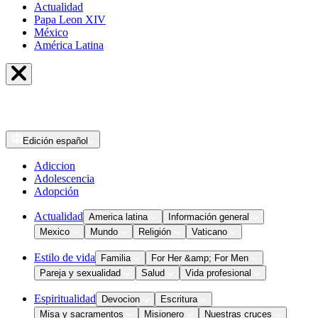
Actualidad
Papa Leon XIV
México
América Latina
Edición
español
Adiccion
Adolescencia
Adopción
Actualidad
America latina
Información general
Mexico
Mundo
Religión
Vaticano
Estilo de vida
Familia
For Her &amp; For Men
Pareja y sexualidad
Salud
Vida profesional
Espiritualidad
Devocion
Escritura
Misa y sacramentos
Misionero
Nuestras cruces