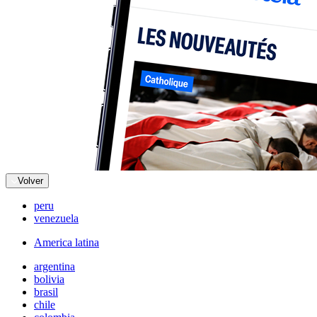
Volver
peru
venezuela
America latina
argentina
bolivia
brasil
chile