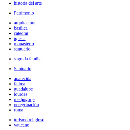
historia del arte
Patrimonio
arquitectura
basilica
catedral
iglesia
monasterio
santuario
sagrada familia
Santuario
aparecida
fatima
guadalupe
lourdes
medjugorje
peregrinación
roma
turismo religioso
vaticano