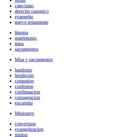
biblia
catecismo
derecho canonico
evangelio
nuevo testamento
liturgia
matrimonio
misa
sacramentos
Misa y sacramentos
bautismo
bendición
comunion
confesion
confirmacion
consagracion
eucaristia
Misionero
conversion
evangelizacion
mision