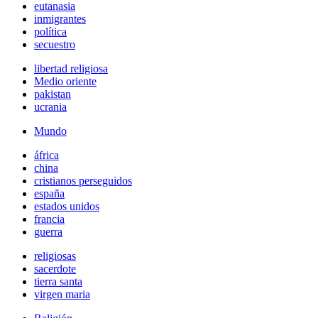
eutanasia
inmigrantes
política
secuestro
libertad religiosa
Medio oriente
pakistan
ucrania
Mundo
áfrica
china
cristianos perseguidos
españa
estados unidos
francia
guerra
religiosas
sacerdote
tierra santa
virgen maria