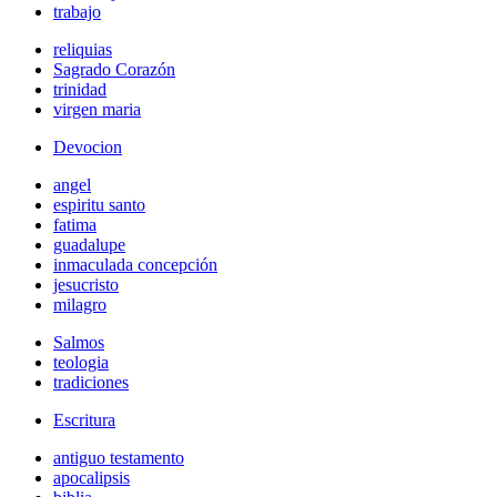
trabajo
reliquias
Sagrado Corazón
trinidad
virgen maria
Devocion
angel
espiritu santo
fatima
guadalupe
inmaculada concepción
jesucristo
milagro
Salmos
teologia
tradiciones
Escritura
antiguo testamento
apocalipsis