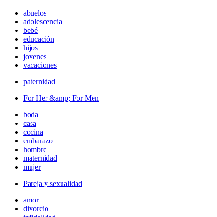
abuelos
adolescencia
bebé
educación
hijos
jovenes
vacaciones
paternidad
For Her &amp; For Men
boda
casa
cocina
embarazo
hombre
maternidad
mujer
Pareja y sexualidad
amor
divorcio