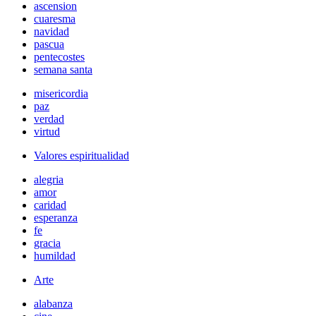
ascension
cuaresma
navidad
pascua
pentecostes
semana santa
misericordia
paz
verdad
virtud
Valores espiritualidad
alegria
amor
caridad
esperanza
fe
gracia
humildad
Arte
alabanza