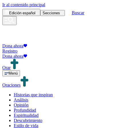
Ir al contenido principal
Buscar
Edición
español
Secciones
Dona ahora
Registro
Dona ahora
Orar
Menú
Oraciones
Historias que inspiran
Análisis
Opinión
Profundidad
Espiritualidad
Descubrimiento
Estilo de vida