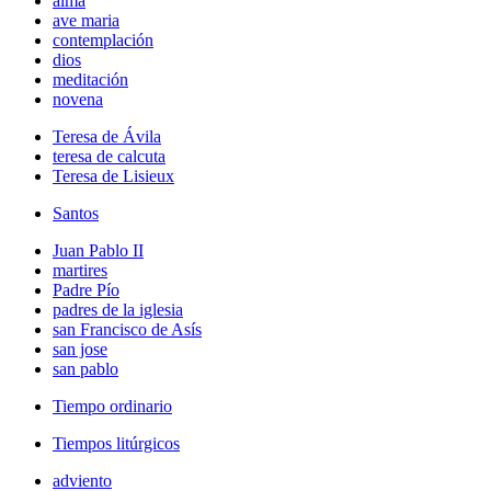
alma
ave maria
contemplación
dios
meditación
novena
Teresa de Ávila
teresa de calcuta
Teresa de Lisieux
Santos
Juan Pablo II
martires
Padre Pío
padres de la iglesia
san Francisco de Asís
san jose
san pablo
Tiempo ordinario
Tiempos litúrgicos
adviento