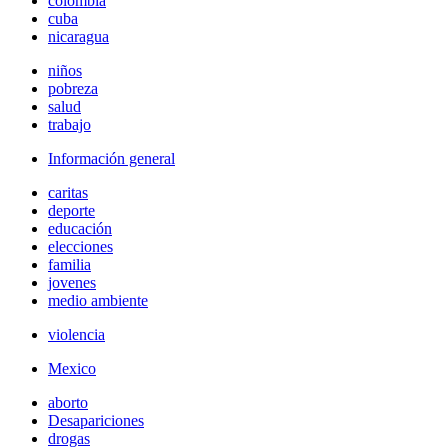
colombia
cuba
nicaragua
niños
pobreza
salud
trabajo
Información general
caritas
deporte
educación
elecciones
familia
jovenes
medio ambiente
violencia
Mexico
aborto
Desapariciones
drogas