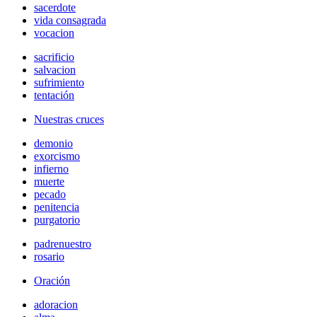
sacerdote
vida consagrada
vocacion
sacrificio
salvacion
sufrimiento
tentación
Nuestras cruces
demonio
exorcismo
infierno
muerte
pecado
penitencia
purgatorio
padrenuestro
rosario
Oración
adoracion