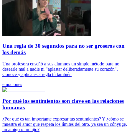
Una regla de 30 segundos para no ser groseros con
los demás
Una profesora enseñó a sus alumnos un simple método para no
desearle mal a nadie ni "aplastar deliberadamente su corazón".
Conoce y aplica esta regla tú también
emociones
Por qué los sentimientos son clave en las relaciones
humanas
¿Por qué es tan importante expresar tus sentimientos? Y ¿cómo se
muestra el amor que respeta los límites del otro, ya sea un cónyuge,
un amigo o un hijo?