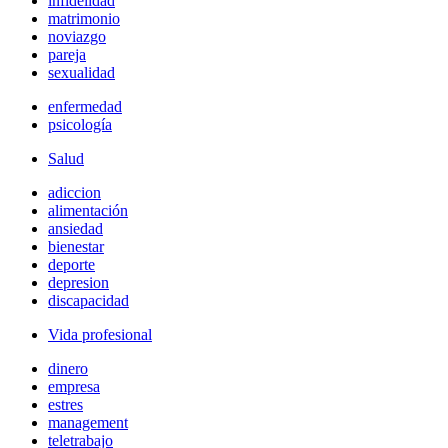
infidelidad
matrimonio
noviazgo
pareja
sexualidad
enfermedad
psicología
Salud
adiccion
alimentación
ansiedad
bienestar
deporte
depresion
discapacidad
Vida profesional
dinero
empresa
estres
management
teletrabajo