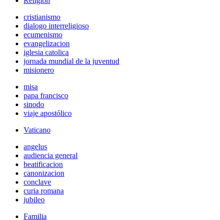
Religión
cristianismo
dialogo interreligioso
ecumenismo
evangelizacion
iglesia catolica
jornada mundial de la juventud
misionero
misa
papa francisco
sinodo
viaje apostólico
Vaticano
angelus
audiencia general
beatificacion
canonizacion
conclave
curia romana
jubileo
Familia