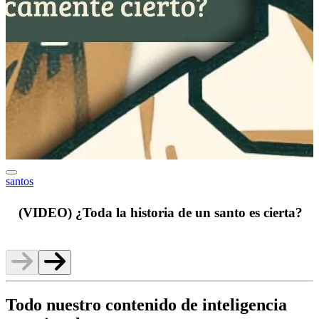
santos
h
(VIDEO) ¿Toda la historia de un santo es cierta?
Todo nuestro contenido de inteligencia