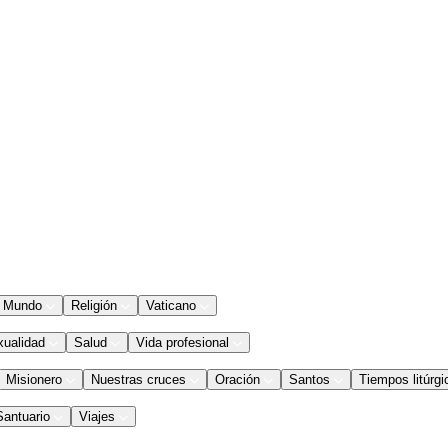
Mundo
Religión
Vaticano
xualidad
Salud
Vida profesional
Misionero
Nuestras cruces
Oración
Santos
Tiempos litúrgi
Santuario
Viajes