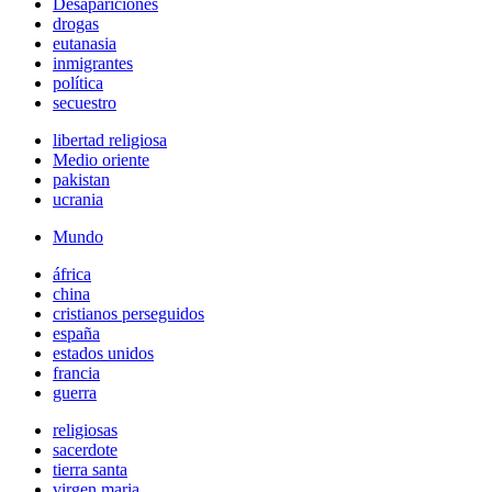
Desapariciones
drogas
eutanasia
inmigrantes
política
secuestro
libertad religiosa
Medio oriente
pakistan
ucrania
Mundo
áfrica
china
cristianos perseguidos
españa
estados unidos
francia
guerra
religiosas
sacerdote
tierra santa
virgen maria