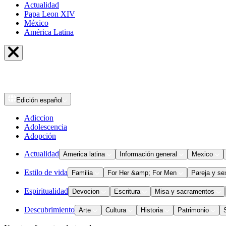
Actualidad
Papa Leon XIV
México
América Latina
Edición
español
Adiccion
Adolescencia
Adopción
Actualidad
America latina
Información general
Mexico
Estilo de vida
Familia
For Her &amp; For Men
Pareja y se
Espiritualidad
Devocion
Escritura
Misa y sacramentos
Descubrimiento
Arte
Cultura
Historia
Patrimonio