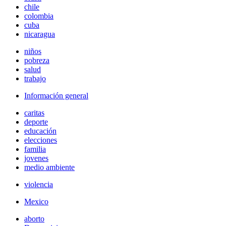
chile
colombia
cuba
nicaragua
niños
pobreza
salud
trabajo
Información general
caritas
deporte
educación
elecciones
familia
jovenes
medio ambiente
violencia
Mexico
aborto