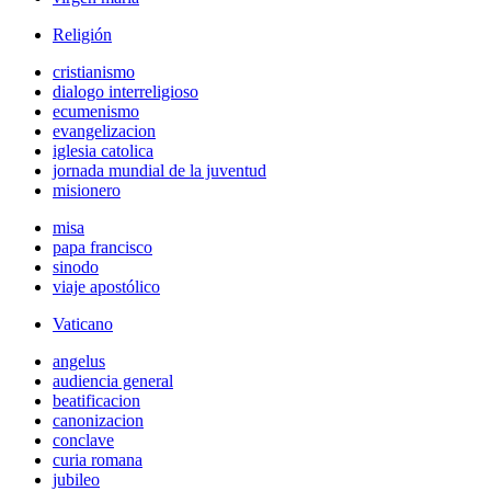
Religión
cristianismo
dialogo interreligioso
ecumenismo
evangelizacion
iglesia catolica
jornada mundial de la juventud
misionero
misa
papa francisco
sinodo
viaje apostólico
Vaticano
angelus
audiencia general
beatificacion
canonizacion
conclave
curia romana
jubileo