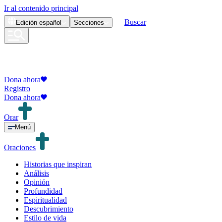
Ir al contenido principal
Buscar
Edición
español
Secciones
Dona ahora
Registro
Dona ahora
Orar
Menú
Oraciones
Historias que inspiran
Análisis
Opinión
Profundidad
Espiritualidad
Descubrimiento
Estilo de vida