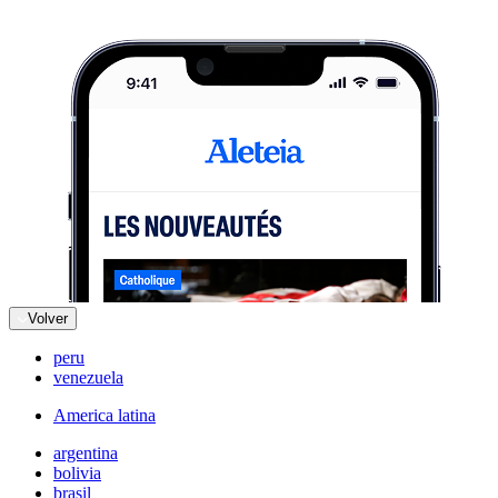
Volver
peru
venezuela
America latina
argentina
bolivia
brasil