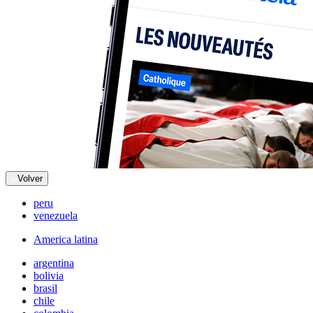
Volver
peru
venezuela
America latina
argentina
bolivia
brasil
chile