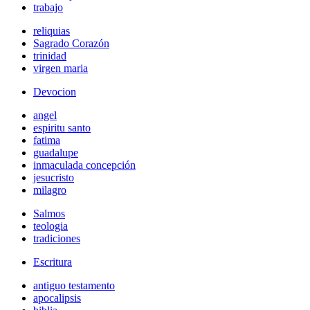
trabajo
reliquias
Sagrado Corazón
trinidad
virgen maria
Devocion
angel
espiritu santo
fatima
guadalupe
inmaculada concepción
jesucristo
milagro
Salmos
teologia
tradiciones
Escritura
antiguo testamento
apocalipsis