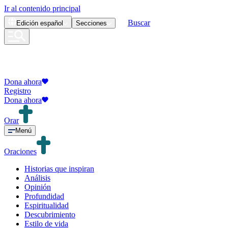
Ir al contenido principal
Buscar
Edición
español
Secciones
Dona ahora
Registro
Dona ahora
Orar
Menú
Oraciones
Historias que inspiran
Análisis
Opinión
Profundidad
Espiritualidad
Descubrimiento
Estilo de vida