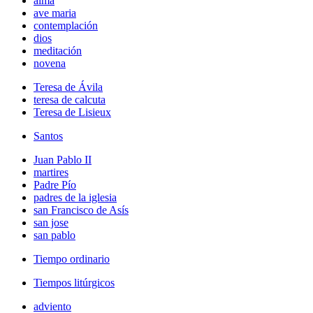
alma
ave maria
contemplación
dios
meditación
novena
Teresa de Ávila
teresa de calcuta
Teresa de Lisieux
Santos
Juan Pablo II
martires
Padre Pío
padres de la iglesia
san Francisco de Asís
san jose
san pablo
Tiempo ordinario
Tiempos litúrgicos
adviento