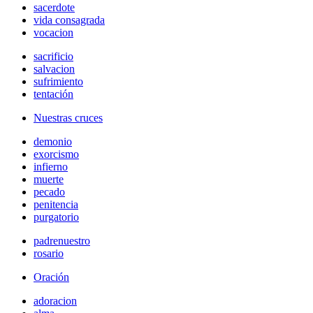
sacerdote
vida consagrada
vocacion
sacrificio
salvacion
sufrimiento
tentación
Nuestras cruces
demonio
exorcismo
infierno
muerte
pecado
penitencia
purgatorio
padrenuestro
rosario
Oración
adoracion