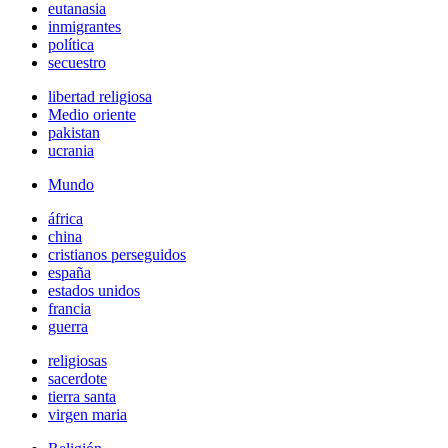
eutanasia
inmigrantes
política
secuestro
libertad religiosa
Medio oriente
pakistan
ucrania
Mundo
áfrica
china
cristianos perseguidos
españa
estados unidos
francia
guerra
religiosas
sacerdote
tierra santa
virgen maria