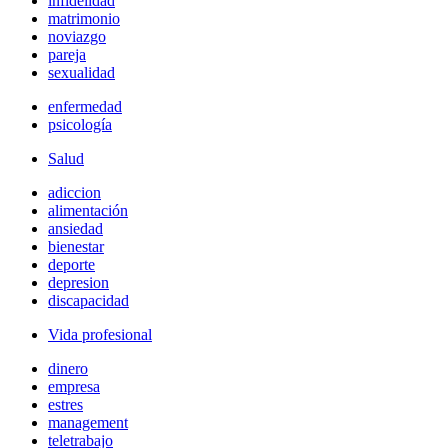
infidelidad
matrimonio
noviazgo
pareja
sexualidad
enfermedad
psicología
Salud
adiccion
alimentación
ansiedad
bienestar
deporte
depresion
discapacidad
Vida profesional
dinero
empresa
estres
management
teletrabajo