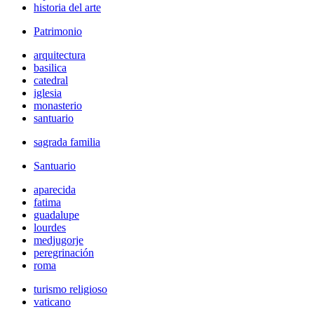
historia del arte
Patrimonio
arquitectura
basilica
catedral
iglesia
monasterio
santuario
sagrada familia
Santuario
aparecida
fatima
guadalupe
lourdes
medjugorje
peregrinación
roma
turismo religioso
vaticano