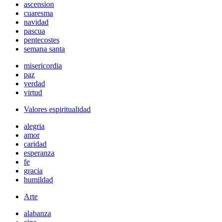
ascension
cuaresma
navidad
pascua
pentecostes
semana santa
misericordia
paz
verdad
virtud
Valores espiritualidad
alegria
amor
caridad
esperanza
fe
gracia
humildad
Arte
alabanza