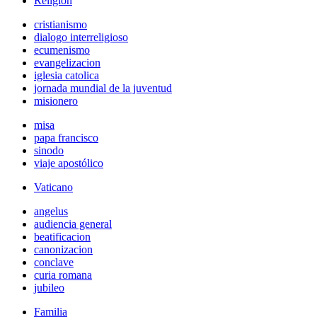
Religión
cristianismo
dialogo interreligioso
ecumenismo
evangelizacion
iglesia catolica
jornada mundial de la juventud
misionero
misa
papa francisco
sinodo
viaje apostólico
Vaticano
angelus
audiencia general
beatificacion
canonizacion
conclave
curia romana
jubileo
Familia