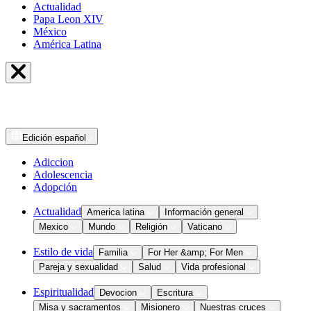
Actualidad
Papa Leon XIV
México
América Latina
Edición
español
Adiccion
Adolescencia
Adopción
Actualidad
America latina
Información general
Mexico
Mundo
Religión
Vaticano
Estilo de vida
Familia
For Her &amp; For Men
Pareja y sexualidad
Salud
Vida profesional
Espiritualidad
Devocion
Escritura
Misa y sacramentos
Misionero
Nuestras cruces