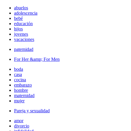
abuelos
adolescencia
bebé
educación
hijos
jovenes
vacaciones
paternidad
For Her &amp; For Men
boda
casa
cocina
embarazo
hombre
maternidad
mujer
Pareja y sexualidad
amor
divorcio