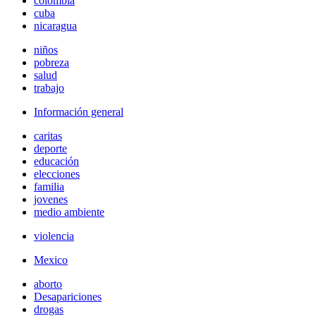
colombia
cuba
nicaragua
niños
pobreza
salud
trabajo
Información general
caritas
deporte
educación
elecciones
familia
jovenes
medio ambiente
violencia
Mexico
aborto
Desapariciones
drogas