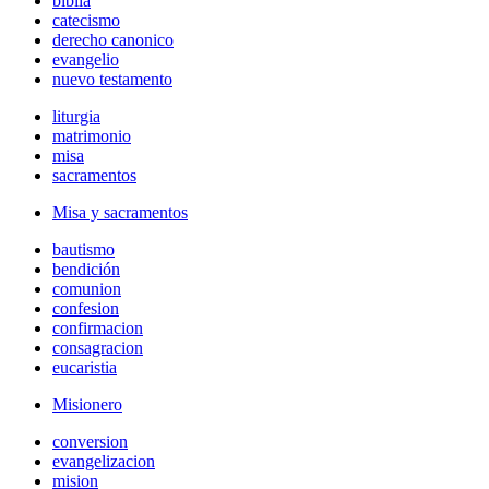
biblia
catecismo
derecho canonico
evangelio
nuevo testamento
liturgia
matrimonio
misa
sacramentos
Misa y sacramentos
bautismo
bendición
comunion
confesion
confirmacion
consagracion
eucaristia
Misionero
conversion
evangelizacion
mision