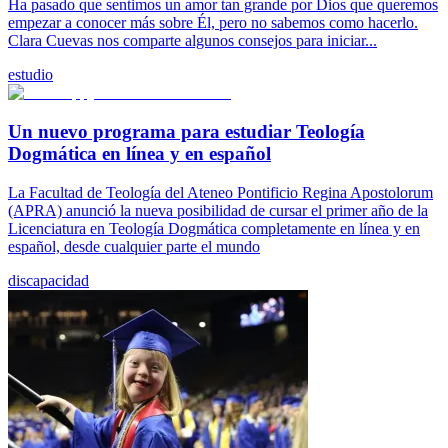
Ha pasado que sentimos un amor tan grande por Dios que queremos
empezar a conocer más sobre Él, pero no sabemos como hacerlo.
Clara Cuevas nos comparte algunos consejos para iniciar...
estudio
Un nuevo programa para estudiar Teología
Dogmática en línea y en español
La Facultad de Teología del Ateneo Pontificio Regina Apostolorum
(APRA) anunció la nueva posibilidad de cursar el primer año de la
Licenciatura en Teología Dogmática completamente en línea y en
español, desde cualquier parte el mundo
discapacidad