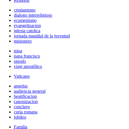
Religión
cristianismo
dialogo interreligioso
ecumenismo
evangelizacion
iglesia catolica
jornada mundial de la juventud
misionero
misa
papa francisco
sinodo
viaje apostólico
Vaticano
angelus
audiencia general
beatificacion
canonizacion
conclave
curia romana
jubileo
Familia