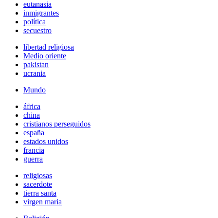
eutanasia
inmigrantes
política
secuestro
libertad religiosa
Medio oriente
pakistan
ucrania
Mundo
áfrica
china
cristianos perseguidos
españa
estados unidos
francia
guerra
religiosas
sacerdote
tierra santa
virgen maria