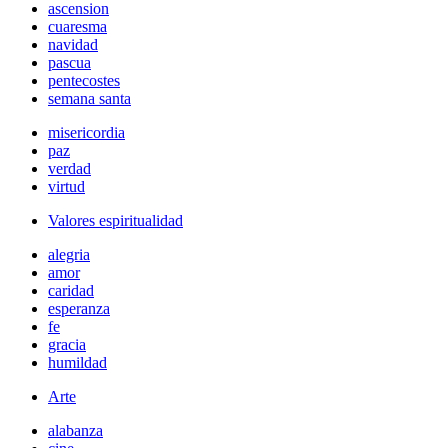
ascension
cuaresma
navidad
pascua
pentecostes
semana santa
misericordia
paz
verdad
virtud
Valores espiritualidad
alegria
amor
caridad
esperanza
fe
gracia
humildad
Arte
alabanza