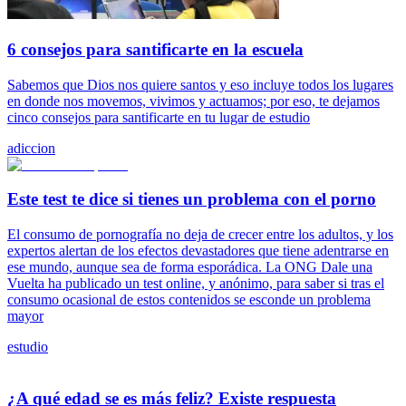
6 consejos para santificarte en la escuela
Sabemos que Dios nos quiere santos y eso incluye todos los lugares
en donde nos movemos, vivimos y actuamos; por eso, te dejamos
cinco consejos para santificarte en tu lugar de estudio
adiccion
Este test te dice si tienes un problema con el porno
El consumo de pornografía no deja de crecer entre los adultos, y los
expertos alertan de los efectos devastadores que tiene adentrarse en
ese mundo, aunque sea de forma esporádica. La ONG Dale una
Vuelta ha publicado un test online, y anónimo, para saber si tras el
consumo ocasional de estos contenidos se esconde un problema
mayor
estudio
¿A qué edad se es más feliz? Existe respuesta