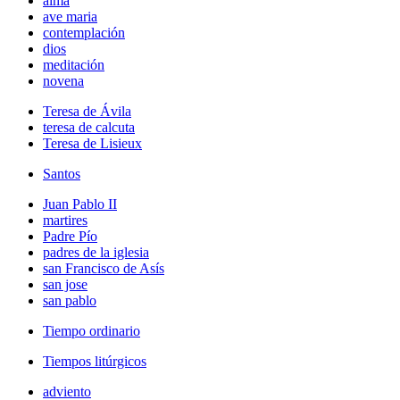
alma
ave maria
contemplación
dios
meditación
novena
Teresa de Ávila
teresa de calcuta
Teresa de Lisieux
Santos
Juan Pablo II
martires
Padre Pío
padres de la iglesia
san Francisco de Asís
san jose
san pablo
Tiempo ordinario
Tiempos litúrgicos
adviento