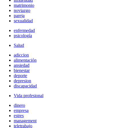
infidelidad
matrimonio
noviazgo
pareja
sexualidad
enfermedad
psicología
Salud
adiccion
alimentación
ansiedad
bienestar
deporte
depresion
discapacidad
Vida profesional
dinero
empresa
estres
management
teletrabajo