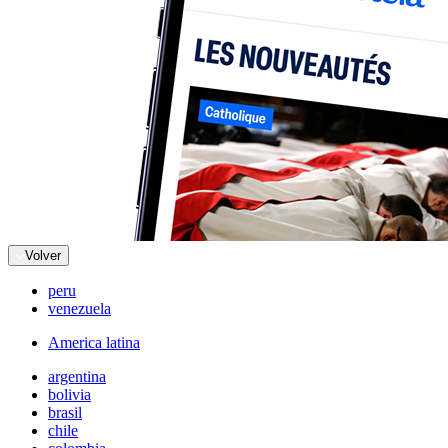
Volver
peru
venezuela
America latina
argentina
bolivia
brasil
chile