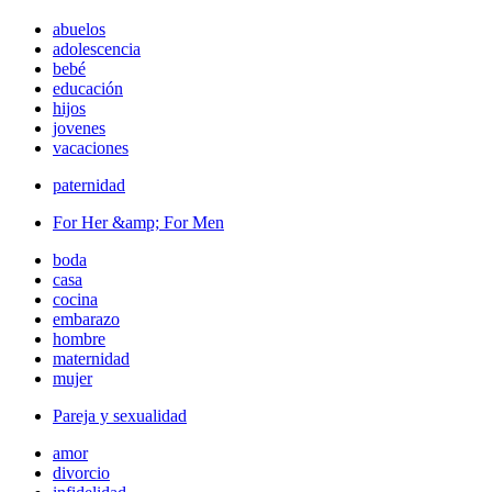
abuelos
adolescencia
bebé
educación
hijos
jovenes
vacaciones
paternidad
For Her &amp; For Men
boda
casa
cocina
embarazo
hombre
maternidad
mujer
Pareja y sexualidad
amor
divorcio