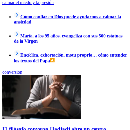
calmar el miedo y la presión
Cómo confiar en Dios puede ayudarnos a calmar la
ansiedad
María, a los 95 años, evangeliza con sus 500 estatuas
de la Virgen
Encíclica, exhortación, motu proprio… cómo entender
los textos del Papa
conversion
El filósofo converso Hadjadj abre un centro