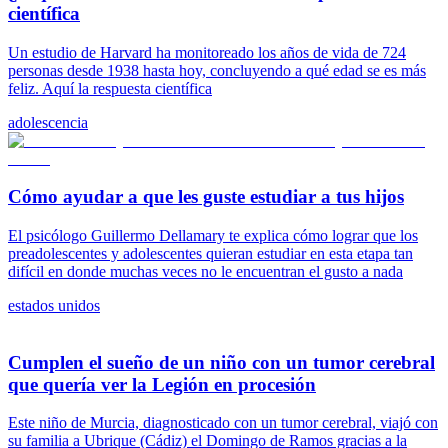
científica
Un estudio de Harvard ha monitoreado los años de vida de 724
personas desde 1938 hasta hoy, concluyendo a qué edad se es más
feliz. Aquí la respuesta científica
adolescencia
Cómo ayudar a que les guste estudiar a tus hijos
El psicólogo Guillermo Dellamary te explica cómo lograr que los
preadolescentes y adolescentes quieran estudiar en esta etapa tan
difícil en donde muchas veces no le encuentran el gusto a nada
estados unidos
Cumplen el sueño de un niño con un tumor cerebral
que quería ver la Legión en procesión
Este niño de Murcia, diagnosticado con un tumor cerebral, viajó con
su familia a Ubrique (Cádiz) el Domingo de Ramos gracias a la