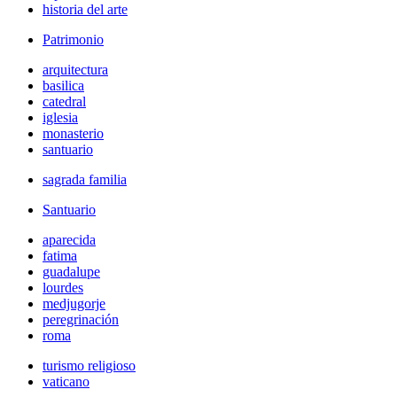
historia del arte
Patrimonio
arquitectura
basilica
catedral
iglesia
monasterio
santuario
sagrada familia
Santuario
aparecida
fatima
guadalupe
lourdes
medjugorje
peregrinación
roma
turismo religioso
vaticano