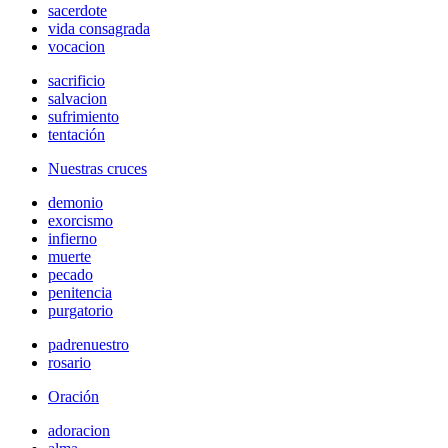
sacerdote
vida consagrada
vocacion
sacrificio
salvacion
sufrimiento
tentación
Nuestras cruces
demonio
exorcismo
infierno
muerte
pecado
penitencia
purgatorio
padrenuestro
rosario
Oración
adoracion