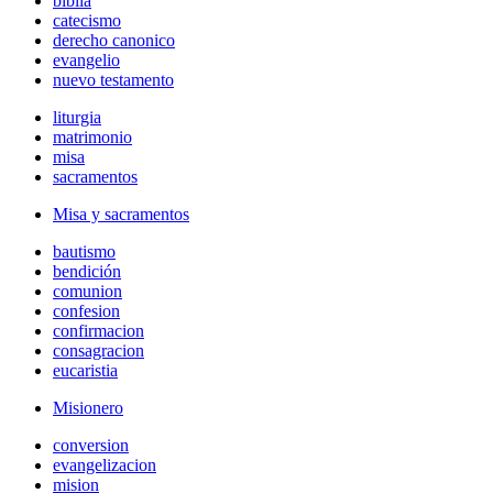
biblia
catecismo
derecho canonico
evangelio
nuevo testamento
liturgia
matrimonio
misa
sacramentos
Misa y sacramentos
bautismo
bendición
comunion
confesion
confirmacion
consagracion
eucaristia
Misionero
conversion
evangelizacion
mision