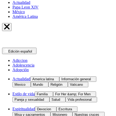
Actualidad
Papa Leon XIV
México
América Latina
Edición
español
Adiccion
Adolescencia
Adopción
Actualidad
America latina
Información general
Mexico
Mundo
Religión
Vaticano
Estilo de vida
Familia
For Her &amp; For Men
Pareja y sexualidad
Salud
Vida profesional
Espiritualidad
Devocion
Escritura
Misa y sacramentos
Misionero
Nuestras cruces