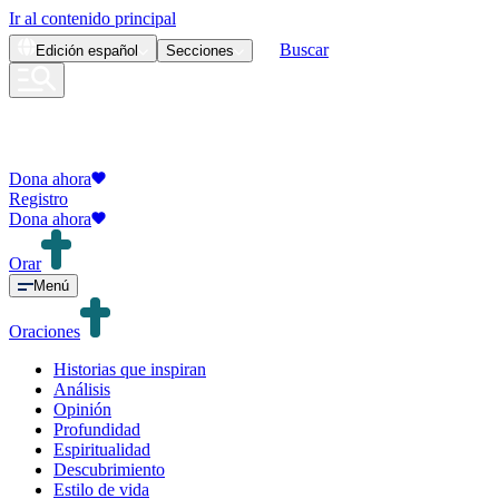
Ir al contenido principal
Buscar
Edición
español
Secciones
Dona ahora
Registro
Dona ahora
Orar
Menú
Oraciones
Historias que inspiran
Análisis
Opinión
Profundidad
Espiritualidad
Descubrimiento
Estilo de vida