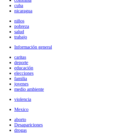
colombia
cuba
nicaragua
niños
pobreza
salud
trabajo
Información general
caritas
deporte
educación
elecciones
familia
jovenes
medio ambiente
violencia
Mexico
aborto
Desapariciones
drogas