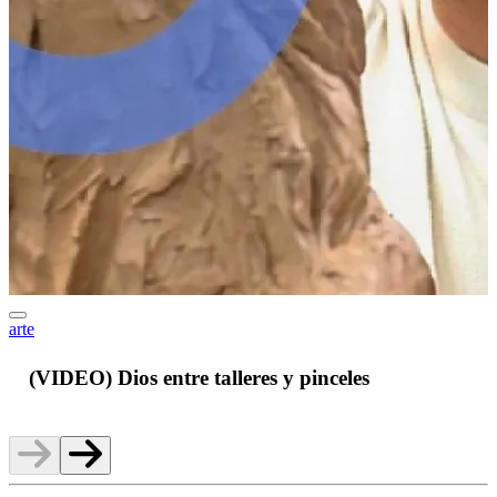
arte
J
(VIDEO) Dios entre talleres y pinceles