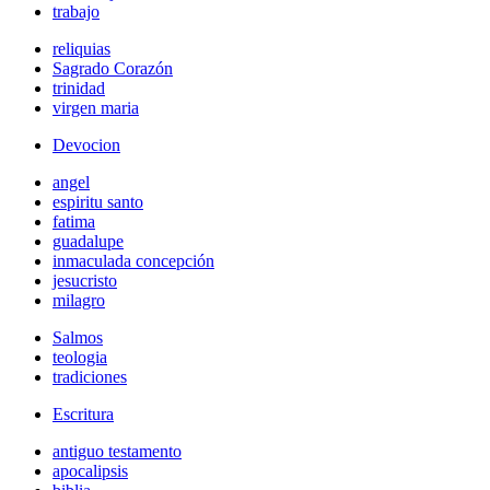
trabajo
reliquias
Sagrado Corazón
trinidad
virgen maria
Devocion
angel
espiritu santo
fatima
guadalupe
inmaculada concepción
jesucristo
milagro
Salmos
teologia
tradiciones
Escritura
antiguo testamento
apocalipsis