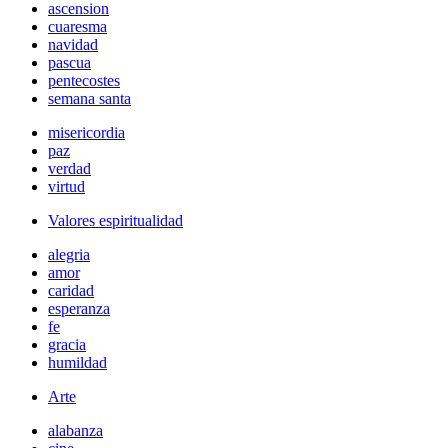
ascension
cuaresma
navidad
pascua
pentecostes
semana santa
misericordia
paz
verdad
virtud
Valores espiritualidad
alegria
amor
caridad
esperanza
fe
gracia
humildad
Arte
alabanza