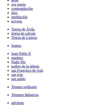
alma
ave maria
contemplación
dios
meditación
novena
Teresa de Ávila
teresa de calcuta
Teresa de Lisieux
Santos
Juan Pablo II
martires
Padre Pío
padres de la iglesia
san Francisco de Asís
san jose
san pablo
Tiempo ordinario
Tiempos litúrgicos
adviento