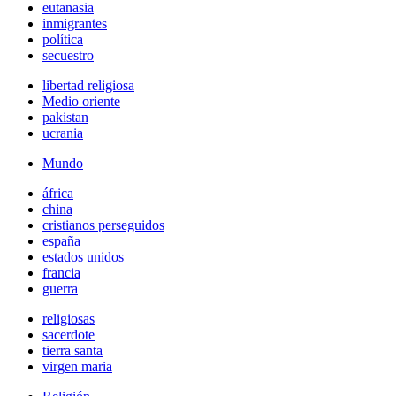
eutanasia
inmigrantes
política
secuestro
libertad religiosa
Medio oriente
pakistan
ucrania
Mundo
áfrica
china
cristianos perseguidos
españa
estados unidos
francia
guerra
religiosas
sacerdote
tierra santa
virgen maria