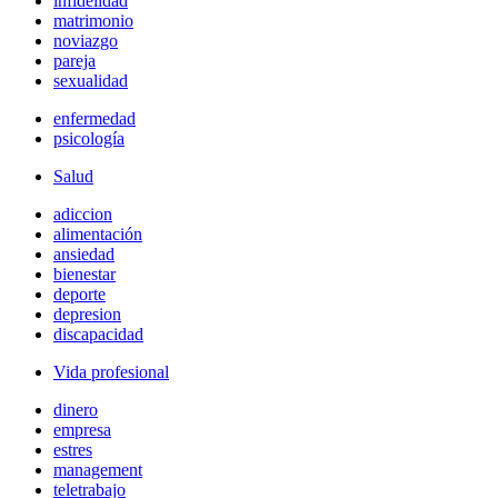
infidelidad
matrimonio
noviazgo
pareja
sexualidad
enfermedad
psicología
Salud
adiccion
alimentación
ansiedad
bienestar
deporte
depresion
discapacidad
Vida profesional
dinero
empresa
estres
management
teletrabajo