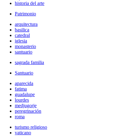
historia del arte
Patrimonio
arquitectura
basilica
catedral
iglesia
monasterio
santuario
sagrada familia
Santuario
aparecida
fatima
guadalupe
lourdes
medjugorje
peregrinación
roma
turismo religioso
vaticano