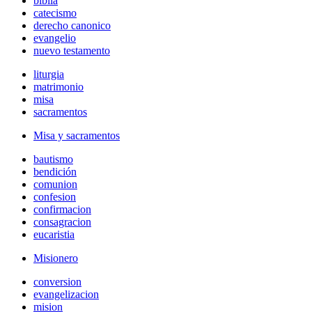
biblia
catecismo
derecho canonico
evangelio
nuevo testamento
liturgia
matrimonio
misa
sacramentos
Misa y sacramentos
bautismo
bendición
comunion
confesion
confirmacion
consagracion
eucaristia
Misionero
conversion
evangelizacion
mision