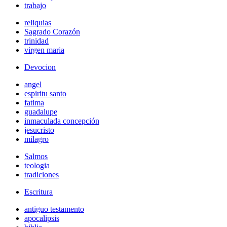
trabajo
reliquias
Sagrado Corazón
trinidad
virgen maria
Devocion
angel
espiritu santo
fatima
guadalupe
inmaculada concepción
jesucristo
milagro
Salmos
teologia
tradiciones
Escritura
antiguo testamento
apocalipsis