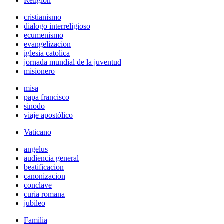
Religión
cristianismo
dialogo interreligioso
ecumenismo
evangelizacion
iglesia catolica
jornada mundial de la juventud
misionero
misa
papa francisco
sinodo
viaje apostólico
Vaticano
angelus
audiencia general
beatificacion
canonizacion
conclave
curia romana
jubileo
Familia