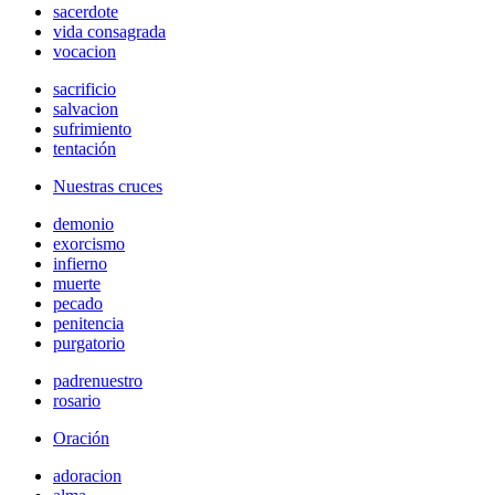
sacerdote
vida consagrada
vocacion
sacrificio
salvacion
sufrimiento
tentación
Nuestras cruces
demonio
exorcismo
infierno
muerte
pecado
penitencia
purgatorio
padrenuestro
rosario
Oración
adoracion