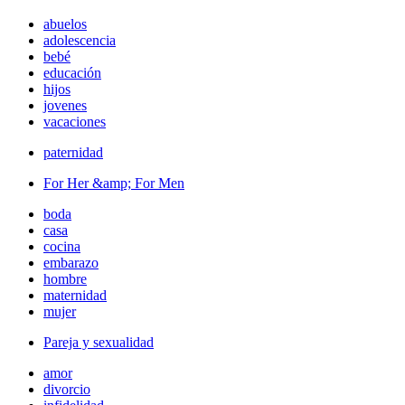
abuelos
adolescencia
bebé
educación
hijos
jovenes
vacaciones
paternidad
For Her &amp; For Men
boda
casa
cocina
embarazo
hombre
maternidad
mujer
Pareja y sexualidad
amor
divorcio