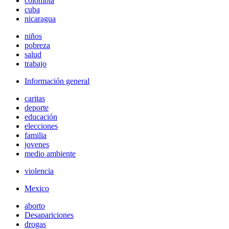
colombia
cuba
nicaragua
niños
pobreza
salud
trabajo
Información general
caritas
deporte
educación
elecciones
familia
jovenes
medio ambiente
violencia
Mexico
aborto
Desapariciones
drogas