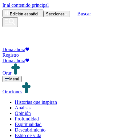
Ir al contenido principal
Buscar
Edición
español
Secciones
Dona ahora
Registro
Dona ahora
Orar
Menú
Oraciones
Historias que inspiran
Análisis
Opinión
Profundidad
Espiritualidad
Descubrimiento
Estilo de vida