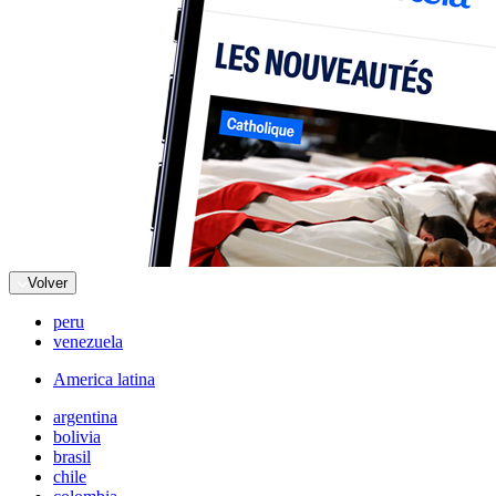
Volver
peru
venezuela
America latina
argentina
bolivia
brasil
chile