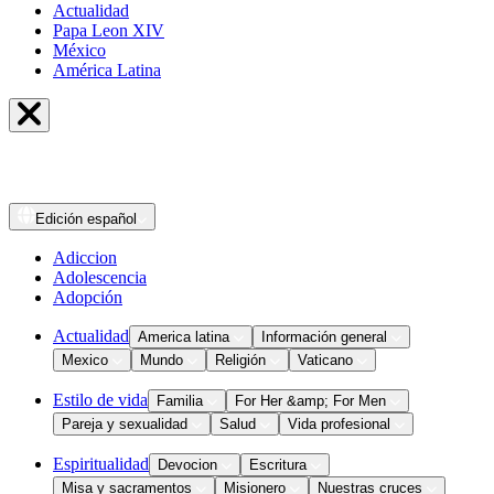
Actualidad
Papa Leon XIV
México
América Latina
Edición
español
Adiccion
Adolescencia
Adopción
Actualidad
America latina
Información general
Mexico
Mundo
Religión
Vaticano
Estilo de vida
Familia
For Her &amp; For Men
Pareja y sexualidad
Salud
Vida profesional
Espiritualidad
Devocion
Escritura
Misa y sacramentos
Misionero
Nuestras cruces