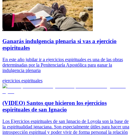
Ganarás indulgencia plenaria si vas a ejercicio
espirituales
En este año jubilar ir a ejercicios espirituales es una de las obras
determinadas por la Penitenciaría Apostólica para ganar la
indulgencia plenaria
ejercicios espirituales
(VIDEO) Santos que hicieron los ejercicios
espirituales de san Ignacio
Los Ejercicios espirituales de san Ignacio de Loyola son la base de
la espiritualidad ignaciana. Son especialmente útiles para hacer una
introspección espiritual y poder vivir de forma personal la relación