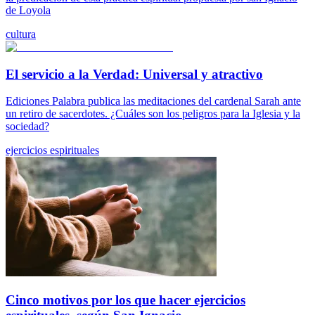
de Loyola
cultura
El servicio a la Verdad: Universal y atractivo
Ediciones Palabra publica las meditaciones del cardenal Sarah ante
un retiro de sacerdotes. ¿Cuáles son los peligros para la Iglesia y la
sociedad?
ejercicios espirituales
Cinco motivos por los que hacer ejercicios