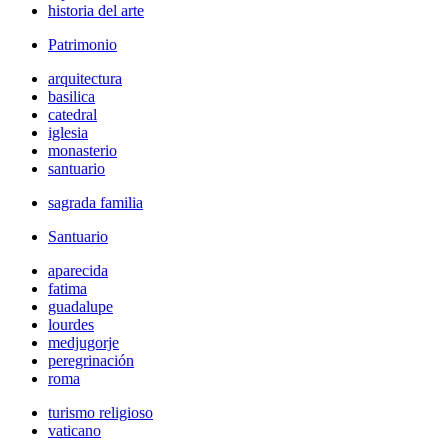
historia del arte
Patrimonio
arquitectura
basilica
catedral
iglesia
monasterio
santuario
sagrada familia
Santuario
aparecida
fatima
guadalupe
lourdes
medjugorje
peregrinación
roma
turismo religioso
vaticano