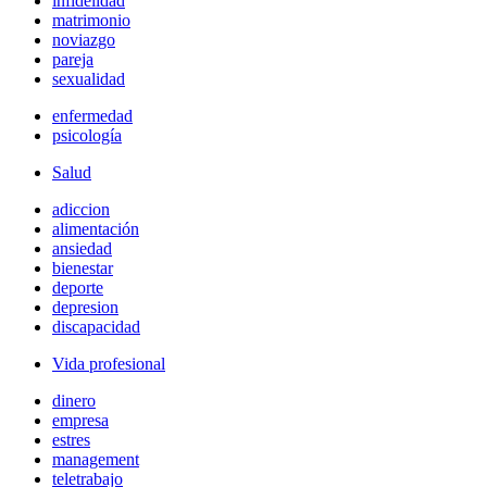
infidelidad
matrimonio
noviazgo
pareja
sexualidad
enfermedad
psicología
Salud
adiccion
alimentación
ansiedad
bienestar
deporte
depresion
discapacidad
Vida profesional
dinero
empresa
estres
management
teletrabajo