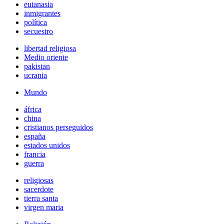
eutanasia
inmigrantes
política
secuestro
libertad religiosa
Medio oriente
pakistan
ucrania
Mundo
áfrica
china
cristianos perseguidos
españa
estados unidos
francia
guerra
religiosas
sacerdote
tierra santa
virgen maria