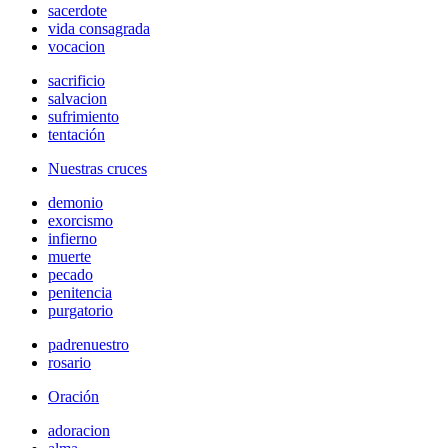
sacerdote
vida consagrada
vocacion
sacrificio
salvacion
sufrimiento
tentación
Nuestras cruces
demonio
exorcismo
infierno
muerte
pecado
penitencia
purgatorio
padrenuestro
rosario
Oración
adoracion