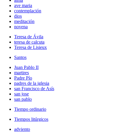
alma
ave maria
contemplación
dios
meditación
novena
Teresa de Ávila
teresa de calcuta
Teresa de Lisieux
Santos
Juan Pablo II
martires
Padre Pío
padres de la iglesia
san Francisco de Asís
san jose
san pablo
Tiempo ordinario
Tiempos litúrgicos
adviento