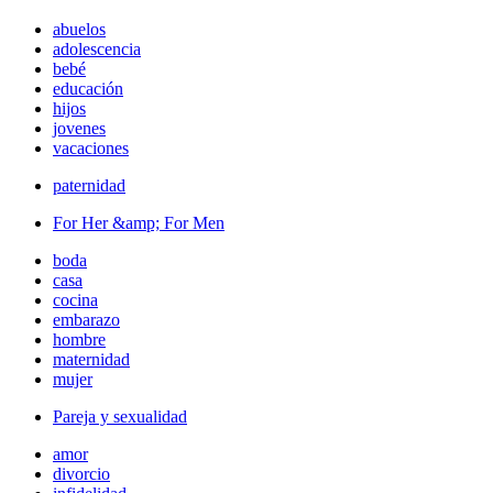
abuelos
adolescencia
bebé
educación
hijos
jovenes
vacaciones
paternidad
For Her &amp; For Men
boda
casa
cocina
embarazo
hombre
maternidad
mujer
Pareja y sexualidad
amor
divorcio