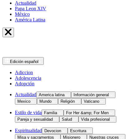
Actualidad
Papa Leon XIV
México
América Latina
Edición
español
Adiccion
Adolescencia
Adopción
Actualidad
America latina
Información general
Mexico
Mundo
Religión
Vaticano
Estilo de vida
Familia
For Her &amp; For Men
Pareja y sexualidad
Salud
Vida profesional
Espiritualidad
Devocion
Escritura
Misa y sacramentos
Misionero
Nuestras cruces