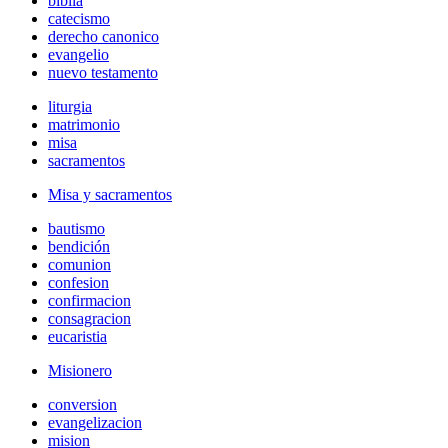
biblia
catecismo
derecho canonico
evangelio
nuevo testamento
liturgia
matrimonio
misa
sacramentos
Misa y sacramentos
bautismo
bendición
comunion
confesion
confirmacion
consagracion
eucaristia
Misionero
conversion
evangelizacion
mision