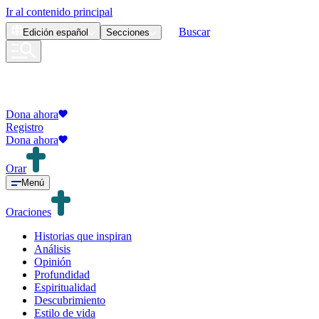
Ir al contenido principal
Buscar
Edición
español
Secciones
Dona ahora
Registro
Dona ahora
Orar
Menú
Oraciones
Historias que inspiran
Análisis
Opinión
Profundidad
Espiritualidad
Descubrimiento
Estilo de vida