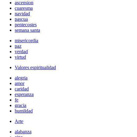
ascension
cuaresma
navidad
pascua
pentecostes
semana santa
misericordia
paz
verdad
virtud
Valores espiritualidad
alegria
amor
caridad
esperanza
fe
gracia
humildad
Arte
alabanza