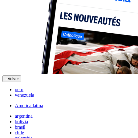
Volver
peru
venezuela
America latina
argentina
bolivia
brasil
chile