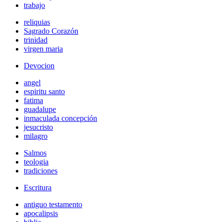
trabajo
reliquias
Sagrado Corazón
trinidad
virgen maria
Devocion
angel
espiritu santo
fatima
guadalupe
inmaculada concepción
jesucristo
milagro
Salmos
teologia
tradiciones
Escritura
antiguo testamento
apocalipsis