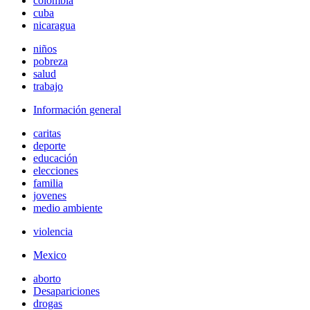
colombia
cuba
nicaragua
niños
pobreza
salud
trabajo
Información general
caritas
deporte
educación
elecciones
familia
jovenes
medio ambiente
violencia
Mexico
aborto
Desapariciones
drogas