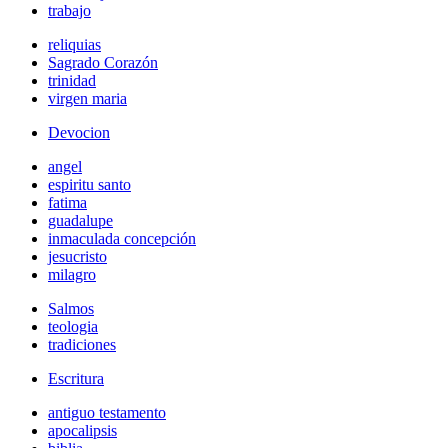
trabajo
reliquias
Sagrado Corazón
trinidad
virgen maria
Devocion
angel
espiritu santo
fatima
guadalupe
inmaculada concepción
jesucristo
milagro
Salmos
teologia
tradiciones
Escritura
antiguo testamento
apocalipsis