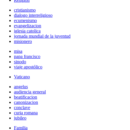
Religión
cristianismo
dialogo interreligioso
ecumenismo
evangelizacion
iglesia catolica
jornada mundial de la juventud
misionero
misa
papa francisco
sinodo
viaje apostólico
Vaticano
angelus
audiencia general
beatificacion
canonizacion
conclave
curia romana
jubileo
Familia