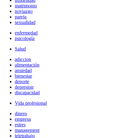
infidelidad
matrimonio
noviazgo
pareja
sexualidad
enfermedad
psicología
Salud
adiccion
alimentación
ansiedad
bienestar
deporte
depresion
discapacidad
Vida profesional
dinero
empresa
estres
management
teletrabajo