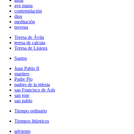
alma
ave maria
contemplación
dios
meditación
novena
Teresa de Ávila
teresa de calcuta
Teresa de Lisieux
Santos
Juan Pablo II
martires
Padre Pío
padres de la iglesia
san Francisco de Asís
san jose
san pablo
Tiempo ordinario
Tiempos litúrgicos
adviento