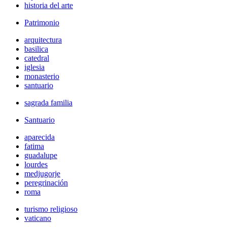
historia del arte
Patrimonio
arquitectura
basilica
catedral
iglesia
monasterio
santuario
sagrada familia
Santuario
aparecida
fatima
guadalupe
lourdes
medjugorje
peregrinación
roma
turismo religioso
vaticano