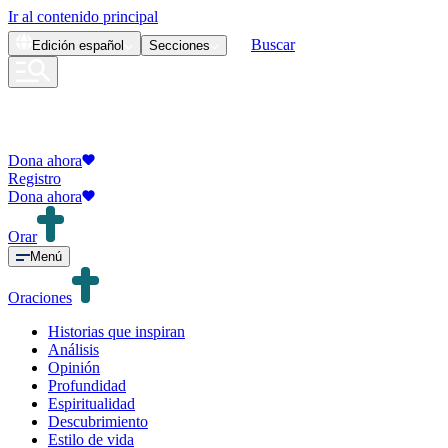
Ir al contenido principal
Buscar
Edición
español
Secciones
Dona ahora
Registro
Dona ahora
Orar
Menú
Oraciones
Historias que inspiran
Análisis
Opinión
Profundidad
Espiritualidad
Descubrimiento
Estilo de vida