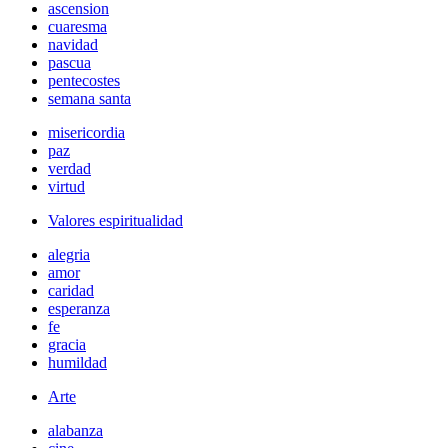
ascension
cuaresma
navidad
pascua
pentecostes
semana santa
misericordia
paz
verdad
virtud
Valores espiritualidad
alegria
amor
caridad
esperanza
fe
gracia
humildad
Arte
alabanza