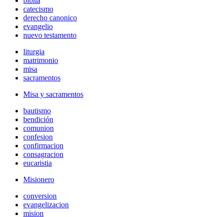
biblia
catecismo
derecho canonico
evangelio
nuevo testamento
liturgia
matrimonio
misa
sacramentos
Misa y sacramentos
bautismo
bendición
comunion
confesion
confirmacion
consagracion
eucaristia
Misionero
conversion
evangelizacion
mision