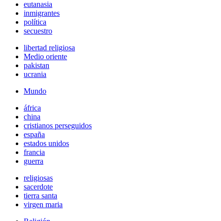
eutanasia
inmigrantes
política
secuestro
libertad religiosa
Medio oriente
pakistan
ucrania
Mundo
áfrica
china
cristianos perseguidos
españa
estados unidos
francia
guerra
religiosas
sacerdote
tierra santa
virgen maria