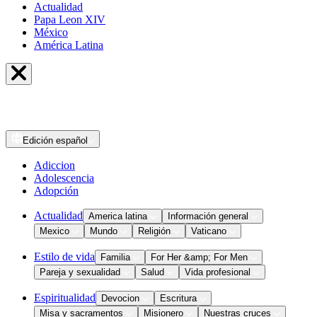
Actualidad
Papa Leon XIV
México
América Latina
Edición
español
Adiccion
Adolescencia
Adopción
Actualidad
America latina
Información general
Mexico
Mundo
Religión
Vaticano
Estilo de vida
Familia
For Her &amp; For Men
Pareja y sexualidad
Salud
Vida profesional
Espiritualidad
Devocion
Escritura
Misa y sacramentos
Misionero
Nuestras cruces