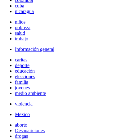
colombia
cuba
nicaragua
niños
pobreza
salud
trabajo
Información general
caritas
deporte
educación
elecciones
familia
jovenes
medio ambiente
violencia
Mexico
aborto
Desapariciones
drogas