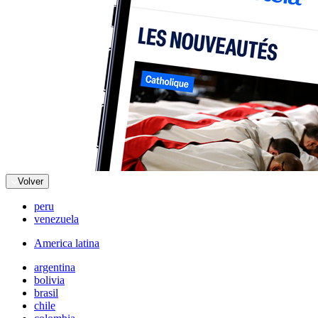
Volver
peru
venezuela
America latina
argentina
bolivia
brasil
chile