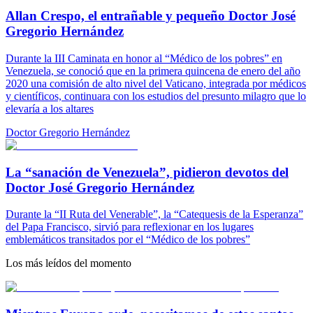
Allan Crespo, el entrañable y pequeño Doctor José
Gregorio Hernández
Durante la III Caminata en honor al “Médico de los pobres” en
Venezuela, se conoció que en la primera quincena de enero del año
2020 una comisión de alto nivel del Vaticano, integrada por médicos
y científicos, continuara con los estudios del presunto milagro que lo
elevaría a los altares
Doctor Gregorio Hernández
La “sanación de Venezuela”, pidieron devotos del
Doctor José Gregorio Hernández
Durante la “II Ruta del Venerable”, la “Catequesis de la Esperanza”
del Papa Francisco, sirvió para reflexionar en los lugares
emblemáticos transitados por el “Médico de los pobres”
Los más leídos del momento