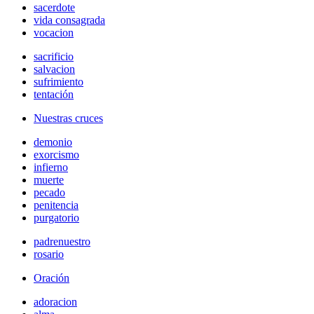
sacerdote
vida consagrada
vocacion
sacrificio
salvacion
sufrimiento
tentación
Nuestras cruces
demonio
exorcismo
infierno
muerte
pecado
penitencia
purgatorio
padrenuestro
rosario
Oración
adoracion