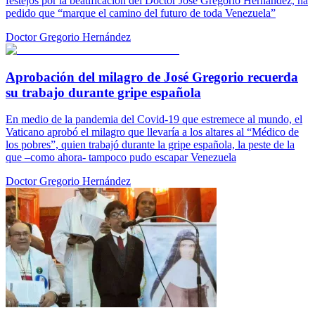
festejos por la beatificación del Doctor José Gregorio Hernández, ha
pedido que “marque el camino del futuro de toda Venezuela”
Doctor Gregorio Hernández
Aprobación del milagro de José Gregorio recuerda
su trabajo durante gripe española
En medio de la pandemia del Covid-19 que estremece al mundo, el
Vaticano aprobó el milagro que llevaría a los altares al “Médico de
los pobres”, quien trabajó durante la gripe española, la peste de la
que –como ahora- tampoco pudo escapar Venezuela
Doctor Gregorio Hernández