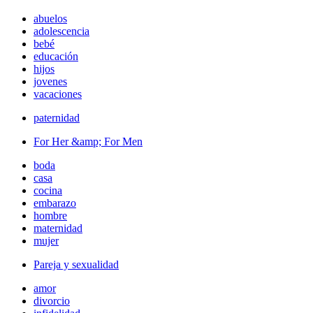
abuelos
adolescencia
bebé
educación
hijos
jovenes
vacaciones
paternidad
For Her &amp; For Men
boda
casa
cocina
embarazo
hombre
maternidad
mujer
Pareja y sexualidad
amor
divorcio