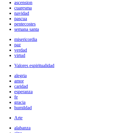
ascension
cuaresma
navidad
pascua
pentecostes
semana santa
misericordia
paz
verdad
virtud
Valores espiritualidad
alegria
amor
caridad
esperanza
fe
gracia
humildad
Arte
alabanza