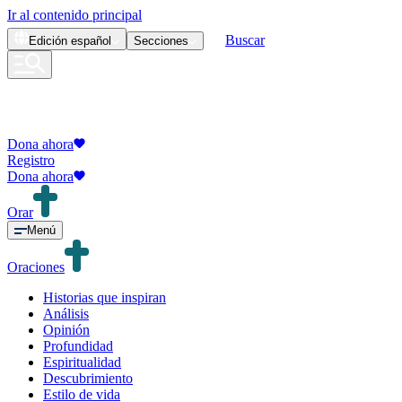
Ir al contenido principal
Buscar
Edición
español
Secciones
Dona ahora
Registro
Dona ahora
Orar
Menú
Oraciones
Historias que inspiran
Análisis
Opinión
Profundidad
Espiritualidad
Descubrimiento
Estilo de vida