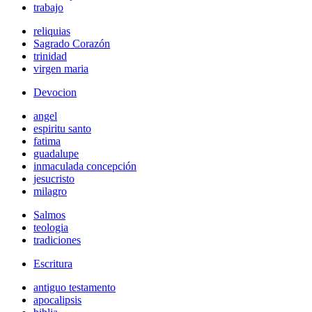
trabajo
reliquias
Sagrado Corazón
trinidad
virgen maria
Devocion
angel
espiritu santo
fatima
guadalupe
inmaculada concepción
jesucristo
milagro
Salmos
teologia
tradiciones
Escritura
antiguo testamento
apocalipsis