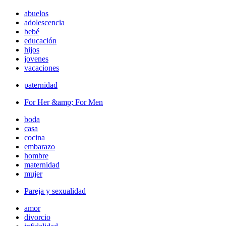
abuelos
adolescencia
bebé
educación
hijos
jovenes
vacaciones
paternidad
For Her &amp; For Men
boda
casa
cocina
embarazo
hombre
maternidad
mujer
Pareja y sexualidad
amor
divorcio