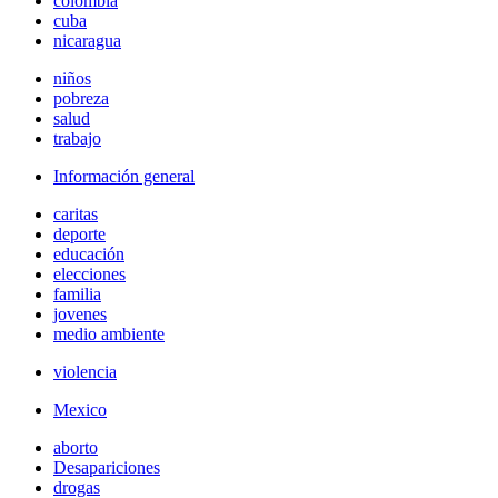
colombia
cuba
nicaragua
niños
pobreza
salud
trabajo
Información general
caritas
deporte
educación
elecciones
familia
jovenes
medio ambiente
violencia
Mexico
aborto
Desapariciones
drogas