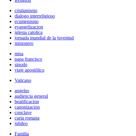
Religión
cristianismo
dialogo interreligioso
ecumenismo
evangelizacion
iglesia catolica
jornada mundial de la juventud
misionero
misa
papa francisco
sinodo
viaje apostólico
Vaticano
angelus
audiencia general
beatificacion
canonizacion
conclave
curia romana
jubileo
Familia