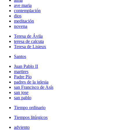
alma
ave maria
contemplación
dios
meditación
novena
Teresa de Ávila
teresa de calcuta
Teresa de Lisieux
Santos
Juan Pablo II
martires
Padre Pío
padres de la iglesia
san Francisco de Asís
san jose
san pablo
Tiempo ordinario
Tiempos litúrgicos
adviento