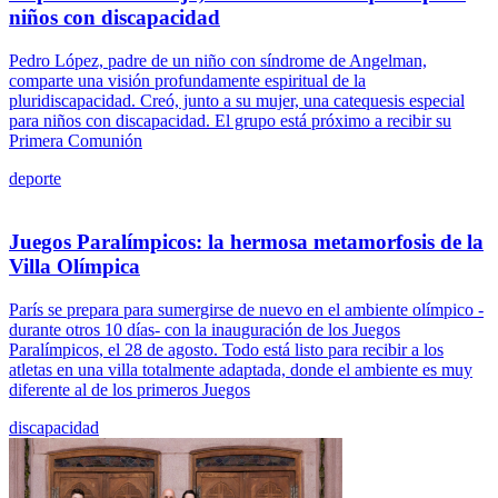
niños con discapacidad
Pedro López, padre de un niño con síndrome de Angelman,
comparte una visión profundamente espiritual de la
pluridiscapacidad. Creó, junto a su mujer, una catequesis especial
para niños con discapacidad. El grupo está próximo a recibir su
Primera Comunión
deporte
Juegos Paralímpicos: la hermosa metamorfosis de la
Villa Olímpica
París se prepara para sumergirse de nuevo en el ambiente olímpico -
durante otros 10 días- con la inauguración de los Juegos
Paralímpicos, el 28 de agosto. Todo está listo para recibir a los
atletas en una villa totalmente adaptada, donde el ambiente es muy
diferente al de los primeros Juegos
discapacidad