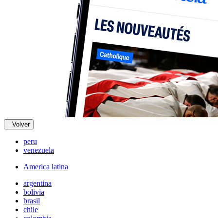
Volver
peru
venezuela
America latina
argentina
bolivia
brasil
chile