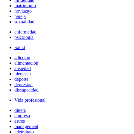
infidelidad
matrimonio
noviazgo
pareja
sexualidad
enfermedad
psicología
Salud
adiccion
alimentación
ansiedad
bienestar
deporte
depresion
discapacidad
Vida profesional
dinero
empresa
estres
management
teletrabajo