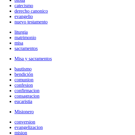
biblia
catecismo
derecho canonico
evangelio
nuevo testamento
liturgia
matrimonio
misa
sacramentos
Misa y sacramentos
bautismo
bendición
comunion
confesion
confirmacion
consagracion
eucaristia
Misionero
conversion
evangelizacion
mision