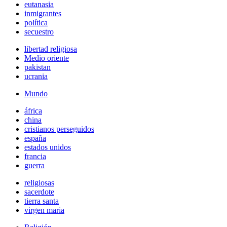
eutanasia
inmigrantes
política
secuestro
libertad religiosa
Medio oriente
pakistan
ucrania
Mundo
áfrica
china
cristianos perseguidos
españa
estados unidos
francia
guerra
religiosas
sacerdote
tierra santa
virgen maria