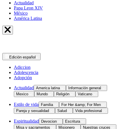
Actualidad
Papa Leon XIV
México
América Latina
Edición
español
Adiccion
Adolescencia
Adopción
Actualidad
America latina
Información general
Mexico
Mundo
Religión
Vaticano
Estilo de vida
Familia
For Her &amp; For Men
Pareja y sexualidad
Salud
Vida profesional
Espiritualidad
Devocion
Escritura
Misa y sacramentos
Misionero
Nuestras cruces