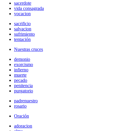
sacerdote
vida consagrada
vocacion
sacrificio
salvacion
sufrimiento
tentación
Nuestras cruces
demonio
exorcismo
infierno
muerte
pecado
penitencia
purgatorio
padrenuestro
rosario
Oración
adoracion