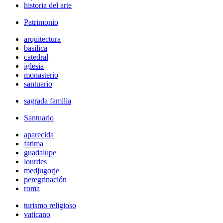
historia del arte
Patrimonio
arquitectura
basilica
catedral
iglesia
monasterio
santuario
sagrada familia
Santuario
aparecida
fatima
guadalupe
lourdes
medjugorje
peregrinación
roma
turismo religioso
vaticano