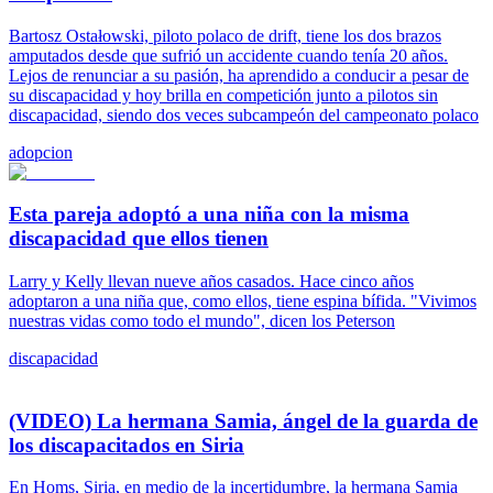
Bartosz Ostałowski, piloto polaco de drift, tiene los dos brazos
amputados desde que sufrió un accidente cuando tenía 20 años.
Lejos de renunciar a su pasión, ha aprendido a conducir a pesar de
su discapacidad y hoy brilla en competición junto a pilotos sin
discapacidad, siendo dos veces subcampeón del campeonato polaco
adopcion
Esta pareja adoptó a una niña con la misma
discapacidad que ellos tienen
Larry y Kelly llevan nueve años casados. Hace cinco años
adoptaron a una niña que, como ellos, tiene espina bífida. "Vivimos
nuestras vidas como todo el mundo", dicen los Peterson
discapacidad
(VIDEO) La hermana Samia, ángel de la guarda de
los discapacitados en Siria
En Homs, Siria, en medio de la incertidumbre, la hermana Samia