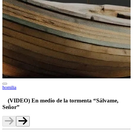
homilia
v
(VIDEO) En medio de la tormenta “Sálvame,
Señor”