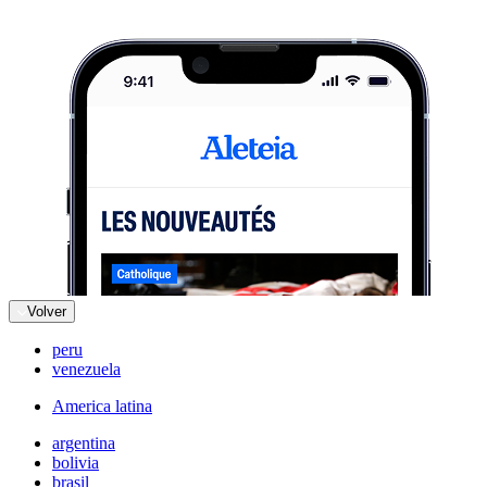
Volver
peru
venezuela
America latina
argentina
bolivia
brasil