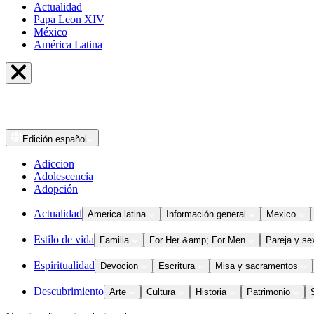
Actualidad
Papa Leon XIV
México
América Latina
Edición
español
Adiccion
Adolescencia
Adopción
Actualidad
America latina
Información general
Mexico
Estilo de vida
Familia
For Her &amp; For Men
Pareja y se
Espiritualidad
Devocion
Escritura
Misa y sacramentos
Descubrimiento
Arte
Cultura
Historia
Patrimonio