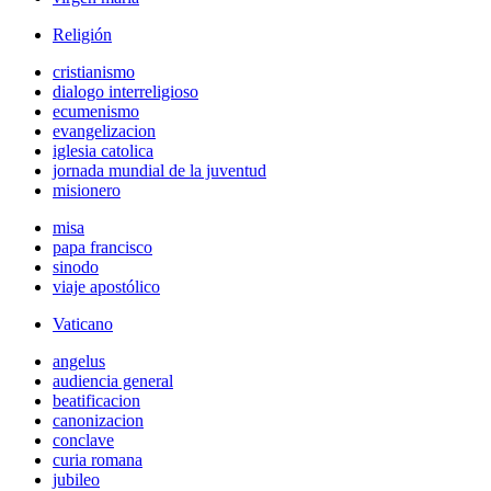
Religión
cristianismo
dialogo interreligioso
ecumenismo
evangelizacion
iglesia catolica
jornada mundial de la juventud
misionero
misa
papa francisco
sinodo
viaje apostólico
Vaticano
angelus
audiencia general
beatificacion
canonizacion
conclave
curia romana
jubileo