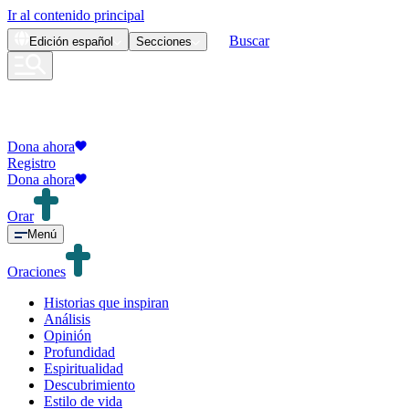
Ir al contenido principal
Buscar
Edición
español
Secciones
Dona ahora
Registro
Dona ahora
Orar
Menú
Oraciones
Historias que inspiran
Análisis
Opinión
Profundidad
Espiritualidad
Descubrimiento
Estilo de vida