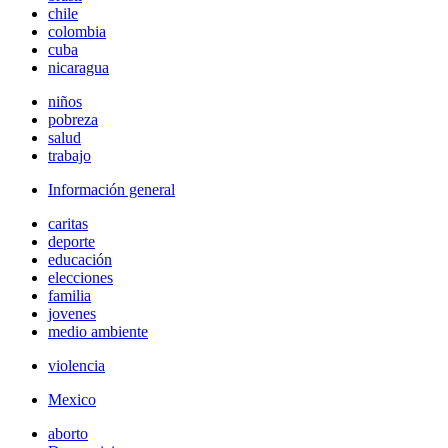
chile
colombia
cuba
nicaragua
niños
pobreza
salud
trabajo
Información general
caritas
deporte
educación
elecciones
familia
jovenes
medio ambiente
violencia
Mexico
aborto