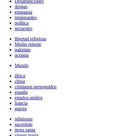
Desapariciones
drogas
eutanasia
inmigrantes
política
secuestro
libertad religiosa
Medio oriente
pakistan
ucrania
Mundo
áfrica
china
cristianos perseguidos
españa
estados unidos
francia
guerra
religiosas
sacerdote
tierra santa
virgen maria