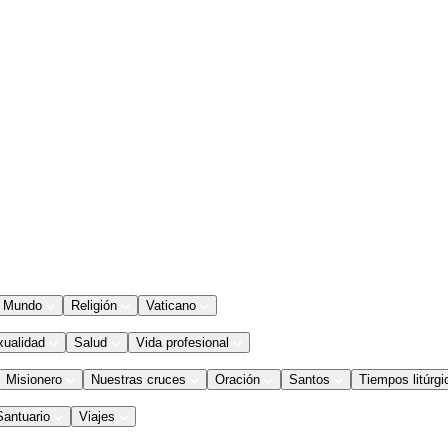
Mundo
Religión
Vaticano
xualidad
Salud
Vida profesional
Misionero
Nuestras cruces
Oración
Santos
Tiempos litúrgi
Santuario
Viajes