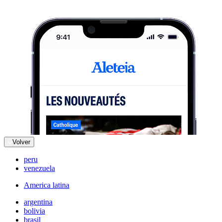
Volver
peru
venezuela
America latina
argentina
bolivia
brasil