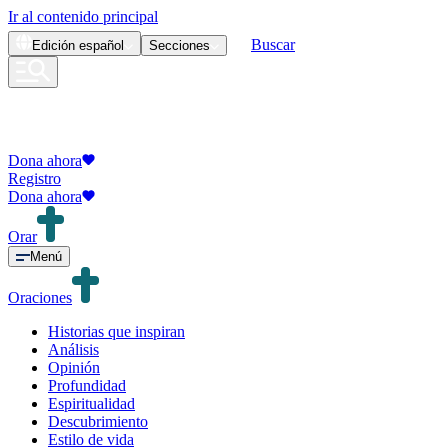
Ir al contenido principal
Buscar
Edición
español
Secciones
Dona ahora
Registro
Dona ahora
Orar
Menú
Oraciones
Historias que inspiran
Análisis
Opinión
Profundidad
Espiritualidad
Descubrimiento
Estilo de vida