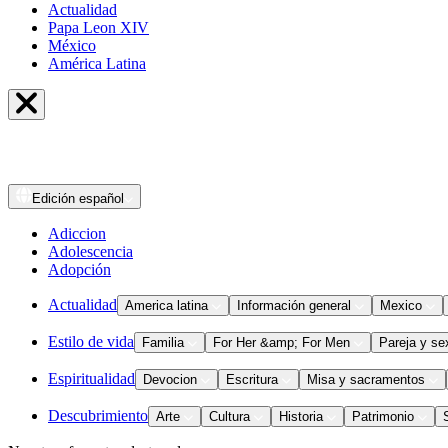
Actualidad
Papa Leon XIV
México
América Latina
Edición
español
Adiccion
Adolescencia
Adopción
Actualidad
America latina
Información general
Mexico
Estilo de vida
Familia
For Her &amp; For Men
Pareja y se
Espiritualidad
Devocion
Escritura
Misa y sacramentos
Descubrimiento
Arte
Cultura
Historia
Patrimonio