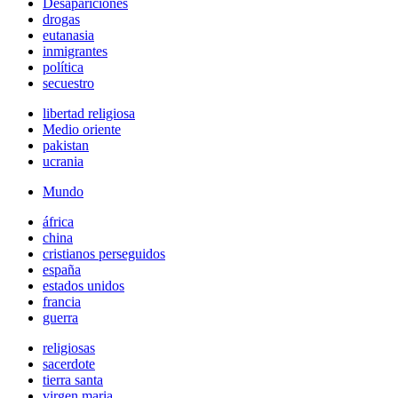
Desapariciones
drogas
eutanasia
inmigrantes
política
secuestro
libertad religiosa
Medio oriente
pakistan
ucrania
Mundo
áfrica
china
cristianos perseguidos
españa
estados unidos
francia
guerra
religiosas
sacerdote
tierra santa
virgen maria