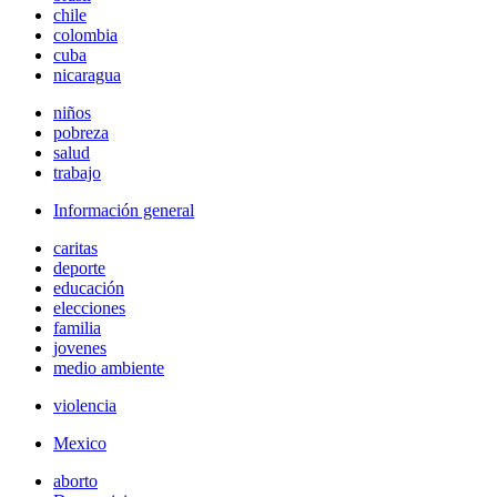
chile
colombia
cuba
nicaragua
niños
pobreza
salud
trabajo
Información general
caritas
deporte
educación
elecciones
familia
jovenes
medio ambiente
violencia
Mexico
aborto