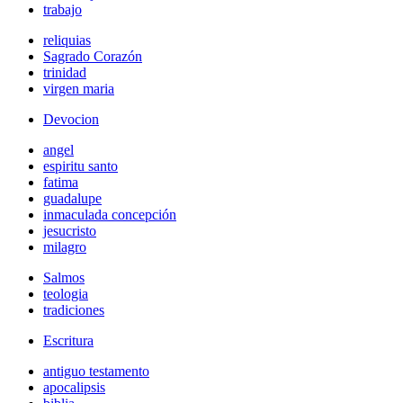
trabajo
reliquias
Sagrado Corazón
trinidad
virgen maria
Devocion
angel
espiritu santo
fatima
guadalupe
inmaculada concepción
jesucristo
milagro
Salmos
teologia
tradiciones
Escritura
antiguo testamento
apocalipsis