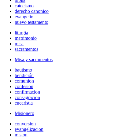
biblia
catecismo
derecho canonico
evangelio
nuevo testamento
liturgia
matrimonio
misa
sacramentos
Misa y sacramentos
bautismo
bendición
comunion
confesion
confirmacion
consagracion
eucaristia
Misionero
conversion
evangelizacion
mision