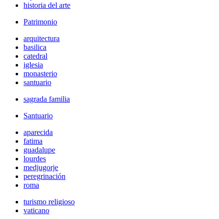
historia del arte
Patrimonio
arquitectura
basilica
catedral
iglesia
monasterio
santuario
sagrada familia
Santuario
aparecida
fatima
guadalupe
lourdes
medjugorje
peregrinación
roma
turismo religioso
vaticano