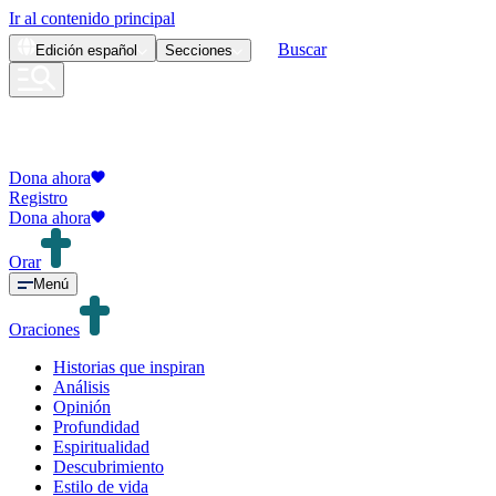
Ir al contenido principal
Buscar
Edición
español
Secciones
Dona ahora
Registro
Dona ahora
Orar
Menú
Oraciones
Historias que inspiran
Análisis
Opinión
Profundidad
Espiritualidad
Descubrimiento
Estilo de vida