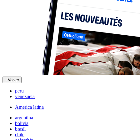
Volver
peru
venezuela
America latina
argentina
bolivia
brasil
chile