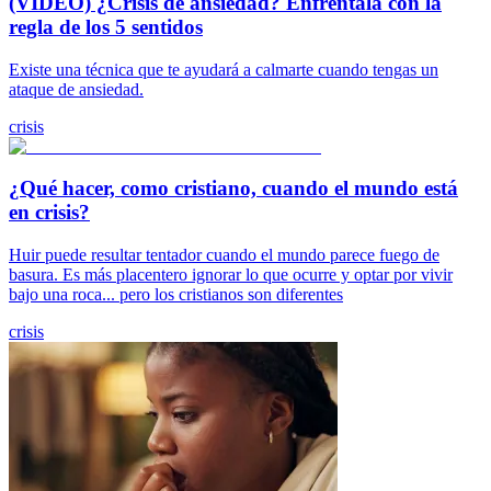
(VIDEO) ¿Crisis de ansiedad? Enfréntala con la
regla de los 5 sentidos
Existe una técnica que te ayudará a calmarte cuando tengas un
ataque de ansiedad.
crisis
¿Qué hacer, como cristiano, cuando el mundo está
en crisis?
Huir puede resultar tentador cuando el mundo parece fuego de
basura. Es más placentero ignorar lo que ocurre y optar por vivir
bajo una roca... pero los cristianos son diferentes
crisis