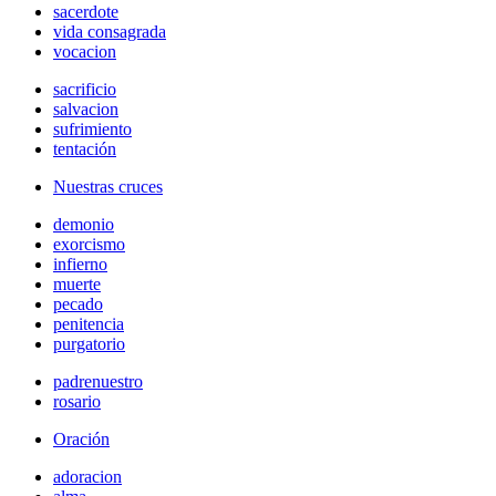
sacerdote
vida consagrada
vocacion
sacrificio
salvacion
sufrimiento
tentación
Nuestras cruces
demonio
exorcismo
infierno
muerte
pecado
penitencia
purgatorio
padrenuestro
rosario
Oración
adoracion