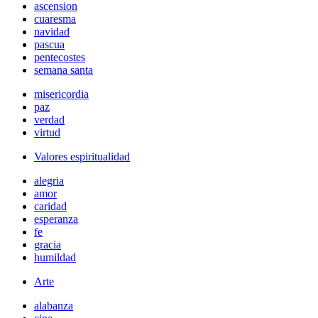
ascension
cuaresma
navidad
pascua
pentecostes
semana santa
misericordia
paz
verdad
virtud
Valores espiritualidad
alegria
amor
caridad
esperanza
fe
gracia
humildad
Arte
alabanza