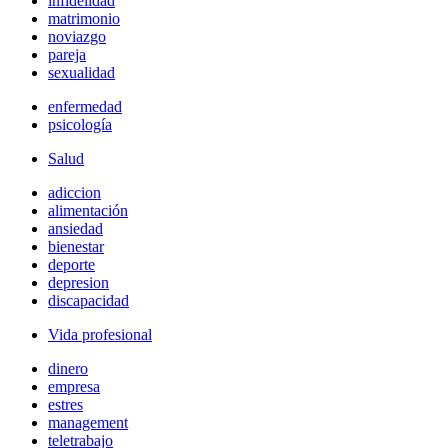
infidelidad
matrimonio
noviazgo
pareja
sexualidad
enfermedad
psicología
Salud
adiccion
alimentación
ansiedad
bienestar
deporte
depresion
discapacidad
Vida profesional
dinero
empresa
estres
management
teletrabajo