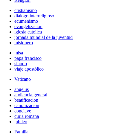
Religión
cristianismo
dialogo interreligioso
ecumenismo
evangelizacion
iglesia catolica
jornada mundial de la juventud
misionero
misa
papa francisco
sinodo
viaje apostólico
Vaticano
angelus
audiencia general
beatificacion
canonizacion
conclave
curia romana
jubileo
Familia