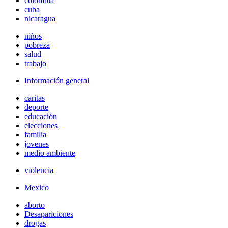
colombia
cuba
nicaragua
niños
pobreza
salud
trabajo
Información general
caritas
deporte
educación
elecciones
familia
jovenes
medio ambiente
violencia
Mexico
aborto
Desapariciones
drogas