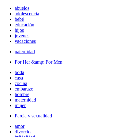
abuelos
adolescencia
bebé
educación
hijos
jovenes
vacaciones
paternidad
For Her &amp; For Men
boda
casa
cocina
embarazo
hombre
maternidad
mujer
Pareja y sexualidad
amor
divorcio