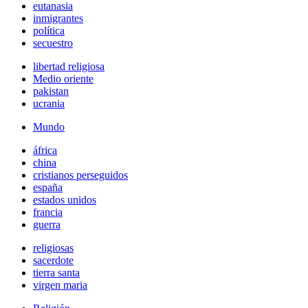
eutanasia
inmigrantes
política
secuestro
libertad religiosa
Medio oriente
pakistan
ucrania
Mundo
áfrica
china
cristianos perseguidos
españa
estados unidos
francia
guerra
religiosas
sacerdote
tierra santa
virgen maria