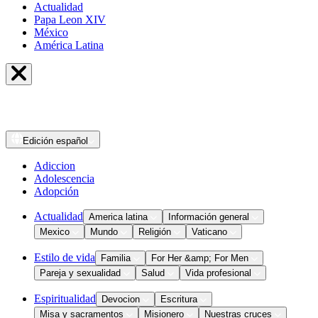
Actualidad
Papa Leon XIV
México
América Latina
Edición
español
Adiccion
Adolescencia
Adopción
Actualidad
America latina
Información general
Mexico
Mundo
Religión
Vaticano
Estilo de vida
Familia
For Her &amp; For Men
Pareja y sexualidad
Salud
Vida profesional
Espiritualidad
Devocion
Escritura
Misa y sacramentos
Misionero
Nuestras cruces