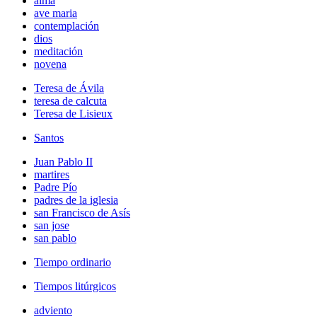
alma
ave maria
contemplación
dios
meditación
novena
Teresa de Ávila
teresa de calcuta
Teresa de Lisieux
Santos
Juan Pablo II
martires
Padre Pío
padres de la iglesia
san Francisco de Asís
san jose
san pablo
Tiempo ordinario
Tiempos litúrgicos
adviento