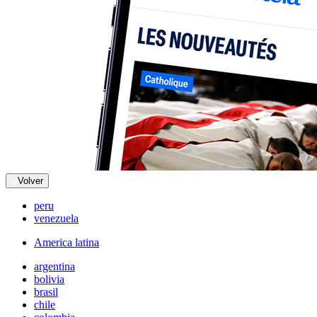
Volver
peru
venezuela
America latina
argentina
bolivia
brasil
chile