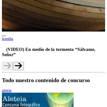
homilia
v
(VIDEO) En medio de la tormenta “Sálvame,
Señor”
Todo nuestro contenido de concurso
aleteia