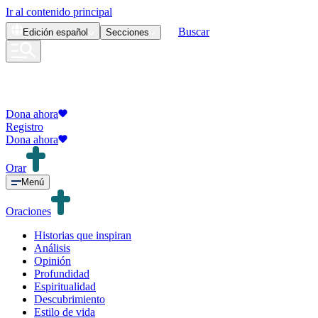
Ir al contenido principal
Buscar
Edición
español
Secciones
Dona ahora
Registro
Dona ahora
Orar
Menú
Oraciones
Historias que inspiran
Análisis
Opinión
Profundidad
Espiritualidad
Descubrimiento
Estilo de vida