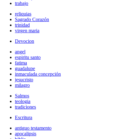
trabajo
reliquias
Sagrado Corazón
trinidad
virgen maria
Devocion
angel
espiritu santo
fatima
guadalupe
inmaculada concepción
jesucristo
milagro
Salmos
teologia
tradiciones
Escritura
antiguo testamento
apocalipsis