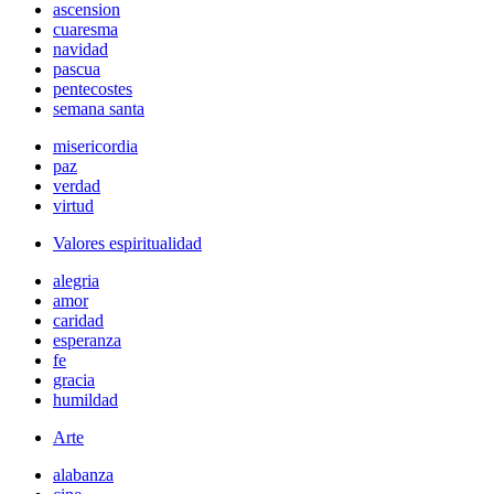
ascension
cuaresma
navidad
pascua
pentecostes
semana santa
misericordia
paz
verdad
virtud
Valores espiritualidad
alegria
amor
caridad
esperanza
fe
gracia
humildad
Arte
alabanza