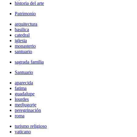
historia del arte
Patrimonio
arquitectura
basilica
catedral
iglesia
monasterio
santuario
sagrada familia
Santuario
aparecida
fatima
guadalupe
lourdes
medjugorje
peregrinación
roma
turismo religioso
vaticano