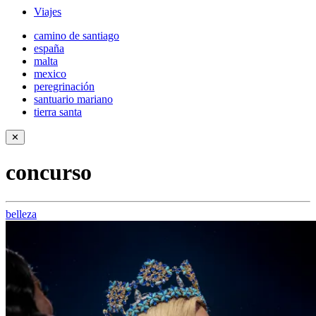
Viajes
camino de santiago
españa
malta
mexico
peregrinación
santuario mariano
tierra santa
✕
concurso
belleza