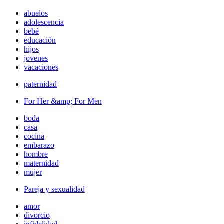
abuelos
adolescencia
bebé
educación
hijos
jovenes
vacaciones
paternidad
For Her &amp; For Men
boda
casa
cocina
embarazo
hombre
maternidad
mujer
Pareja y sexualidad
amor
divorcio