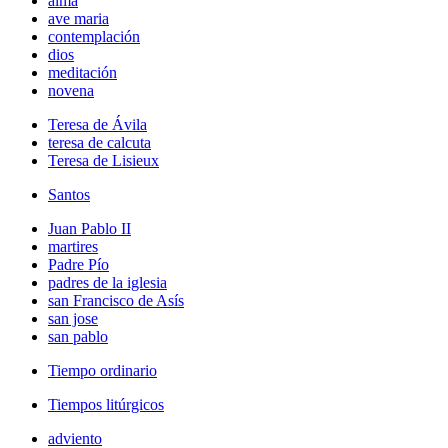
alma
ave maria
contemplación
dios
meditación
novena
Teresa de Ávila
teresa de calcuta
Teresa de Lisieux
Santos
Juan Pablo II
martires
Padre Pío
padres de la iglesia
san Francisco de Asís
san jose
san pablo
Tiempo ordinario
Tiempos litúrgicos
adviento