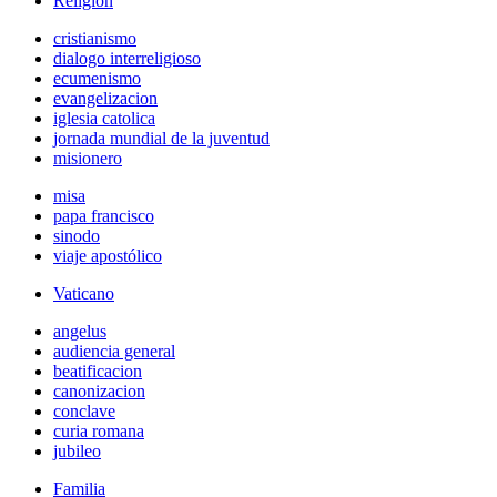
Religión
cristianismo
dialogo interreligioso
ecumenismo
evangelizacion
iglesia catolica
jornada mundial de la juventud
misionero
misa
papa francisco
sinodo
viaje apostólico
Vaticano
angelus
audiencia general
beatificacion
canonizacion
conclave
curia romana
jubileo
Familia