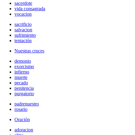
sacerdote
vida consagrada
vocacion
sacrificio
salvacion
sufrimiento
tentación
Nuestras cruces
demonio
exorcismo
infierno
muerte
pecado
penitencia
purgatorio
padrenuestro
rosario
Oración
adoracion