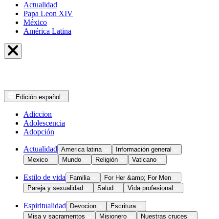
Actualidad
Papa Leon XIV
México
América Latina
Edición
español
Adiccion
Adolescencia
Adopción
Actualidad
America latina
Información general
Mexico
Mundo
Religión
Vaticano
Estilo de vida
Familia
For Her &amp; For Men
Pareja y sexualidad
Salud
Vida profesional
Espiritualidad
Devocion
Escritura
Misa y sacramentos
Misionero
Nuestras cruces