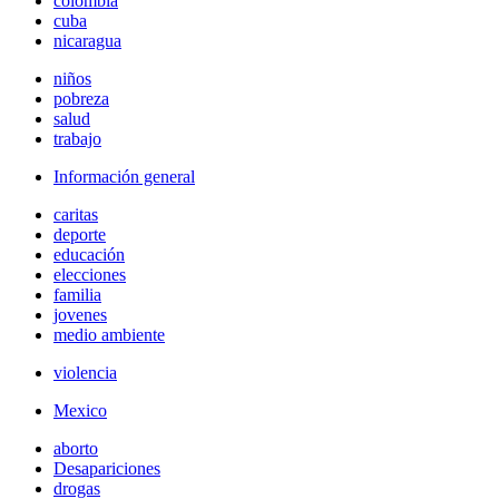
colombia
cuba
nicaragua
niños
pobreza
salud
trabajo
Información general
caritas
deporte
educación
elecciones
familia
jovenes
medio ambiente
violencia
Mexico
aborto
Desapariciones
drogas