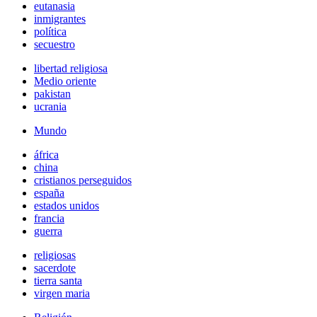
eutanasia
inmigrantes
política
secuestro
libertad religiosa
Medio oriente
pakistan
ucrania
Mundo
áfrica
china
cristianos perseguidos
españa
estados unidos
francia
guerra
religiosas
sacerdote
tierra santa
virgen maria