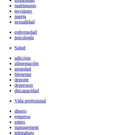
infidelidad
matrimonio
noviazgo
pareja
sexualidad
enfermedad
psicología
Salud
adiccion
alimentación
ansiedad
bienestar
deporte
depresion
discapacidad
Vida profesional
dinero
empresa
estres
management
teletrabajo