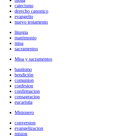
biblia
catecismo
derecho canonico
evangelio
nuevo testamento
liturgia
matrimonio
misa
sacramentos
Misa y sacramentos
bautismo
bendición
comunion
confesion
confirmacion
consagracion
eucaristia
Misionero
conversion
evangelizacion
mision