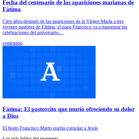
Fecha del centenario de las apariciones marianas de
Fátima
Cien años después de las apariciones de la Virgen María a tres
jóvenes pastores de Fátima, el papa Francisco va a inaugurar las
celebraciones del aniversario…
centenario
Fátima: El pastorcito que murió ofreciendo su dolor
a Dios
El beato Francisco Marto quería consolar a Jesús
Los más leídos del momento