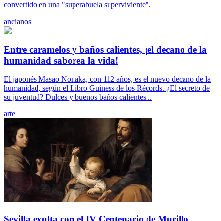
convertido en una "superabuela superviviente".
ancianos
Entre caramelos y baños calientes, ¡el decano de la
humanidad saborea la vida!
El japonés Masao Nonaka, con 112 años, es el nuevo decano de la
humanidad, según el Libro Guiness de los Récords. ¿El secreto de
su juventud? Dulces y buenos baños calientes...
arte
Sevilla exulta con el IV Centenario de Murillo