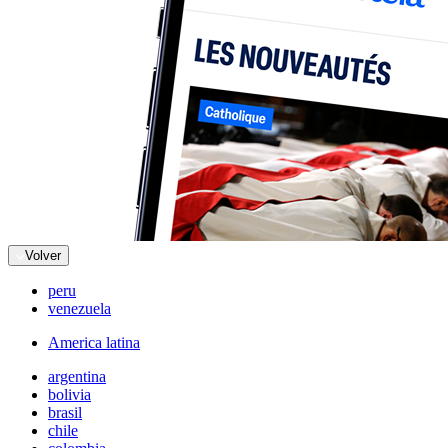
Volver
peru
venezuela
America latina
argentina
bolivia
brasil
chile