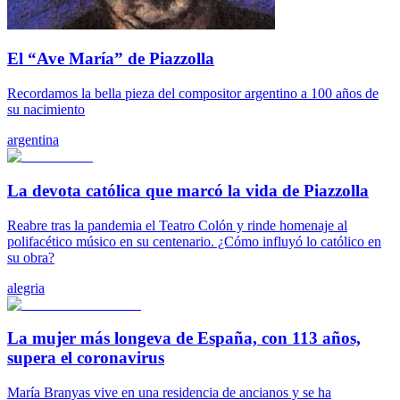
El “Ave María” de Piazzolla
Recordamos la bella pieza del compositor argentino a 100 años de
su nacimiento
argentina
La devota católica que marcó la vida de Piazzolla
Reabre tras la pandemia el Teatro Colón y rinde homenaje al
polifacético músico en su centenario. ¿Cómo influyó lo católico en
su obra?
alegria
La mujer más longeva de España, con 113 años,
supera el coronavirus
María Branyas vive en una residencia de ancianos y se ha