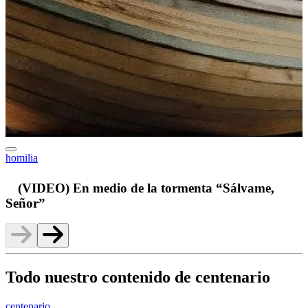
homilia
v
(VIDEO) En medio de la tormenta “Sálvame,
Señor”
Todo nuestro contenido de centenario
centenario