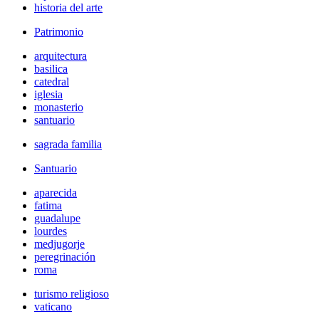
historia del arte
Patrimonio
arquitectura
basilica
catedral
iglesia
monasterio
santuario
sagrada familia
Santuario
aparecida
fatima
guadalupe
lourdes
medjugorje
peregrinación
roma
turismo religioso
vaticano