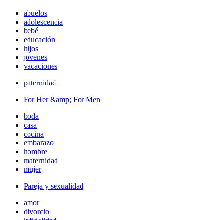
abuelos
adolescencia
bebé
educación
hijos
jovenes
vacaciones
paternidad
For Her &amp; For Men
boda
casa
cocina
embarazo
hombre
maternidad
mujer
Pareja y sexualidad
amor
divorcio