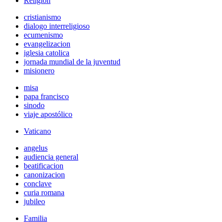
Religión
cristianismo
dialogo interreligioso
ecumenismo
evangelizacion
iglesia catolica
jornada mundial de la juventud
misionero
misa
papa francisco
sinodo
viaje apostólico
Vaticano
angelus
audiencia general
beatificacion
canonizacion
conclave
curia romana
jubileo
Familia