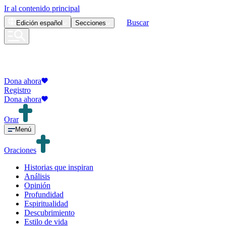
Ir al contenido principal
Buscar
Edición
español
Secciones
Dona ahora
Registro
Dona ahora
Orar
Menú
Oraciones
Historias que inspiran
Análisis
Opinión
Profundidad
Espiritualidad
Descubrimiento
Estilo de vida