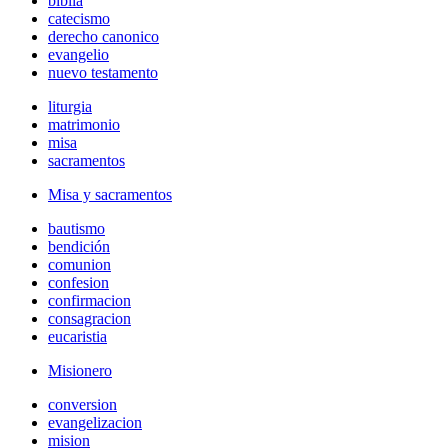
biblia
catecismo
derecho canonico
evangelio
nuevo testamento
liturgia
matrimonio
misa
sacramentos
Misa y sacramentos
bautismo
bendición
comunion
confesion
confirmacion
consagracion
eucaristia
Misionero
conversion
evangelizacion
mision