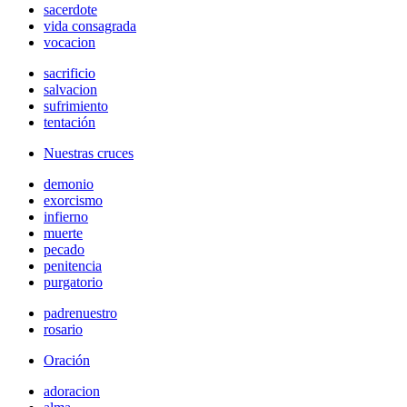
sacerdote
vida consagrada
vocacion
sacrificio
salvacion
sufrimiento
tentación
Nuestras cruces
demonio
exorcismo
infierno
muerte
pecado
penitencia
purgatorio
padrenuestro
rosario
Oración
adoracion