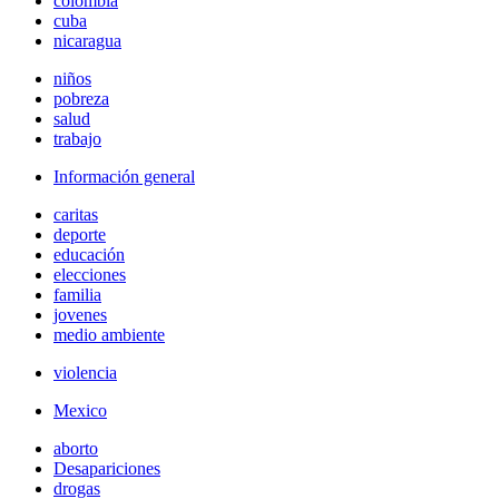
colombia
cuba
nicaragua
niños
pobreza
salud
trabajo
Información general
caritas
deporte
educación
elecciones
familia
jovenes
medio ambiente
violencia
Mexico
aborto
Desapariciones
drogas