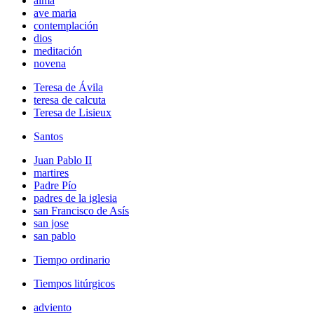
alma
ave maria
contemplación
dios
meditación
novena
Teresa de Ávila
teresa de calcuta
Teresa de Lisieux
Santos
Juan Pablo II
martires
Padre Pío
padres de la iglesia
san Francisco de Asís
san jose
san pablo
Tiempo ordinario
Tiempos litúrgicos
adviento