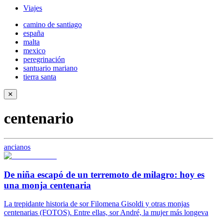
Viajes
camino de santiago
españa
malta
mexico
peregrinación
santuario mariano
tierra santa
✕
centenario
ancianos
De niña escapó de un terremoto de milagro: hoy es
una monja centenaria
La trepidante historia de sor Filomena Gisoldi y otras monjas
centenarias (FOTOS). Entre ellas, sor André, la mujer más longeva