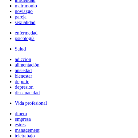
infidelidad
matrimonio
noviazgo
pareja
sexualidad
enfermedad
psicología
Salud
adiccion
alimentación
ansiedad
bienestar
deporte
depresion
discapacidad
Vida profesional
dinero
empresa
estres
management
teletrabajo