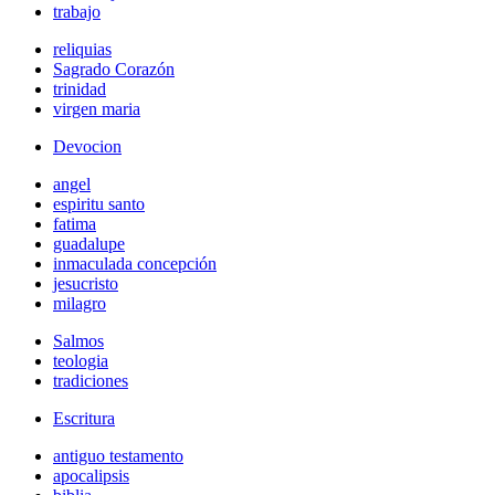
trabajo
reliquias
Sagrado Corazón
trinidad
virgen maria
Devocion
angel
espiritu santo
fatima
guadalupe
inmaculada concepción
jesucristo
milagro
Salmos
teologia
tradiciones
Escritura
antiguo testamento
apocalipsis