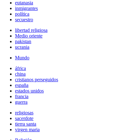
eutanasia
inmigrantes
política
secuestro
libertad religiosa
Medio oriente
pakistan
ucrania
Mundo
áfrica
china
cristianos perseguidos
españa
estados unidos
francia
guerra
religiosas
sacerdote
tierra santa
virgen maria