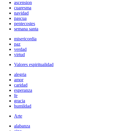
ascension
cuaresma
navidad
pascua
pentecostes
semana santa
misericordia
paz
verdad
virtud
Valores espiritualidad
alegria
amor
caridad
esperanza
fe
gracia
humildad
Arte
alabanza