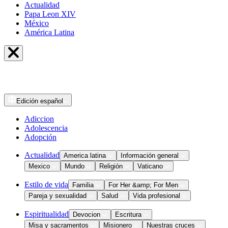
Actualidad
Papa Leon XIV
México
América Latina
Edición
español
Adiccion
Adolescencia
Adopción
Actualidad
America latina
Información general
Mexico
Mundo
Religión
Vaticano
Estilo de vida
Familia
For Her &amp; For Men
Pareja y sexualidad
Salud
Vida profesional
Espiritualidad
Devocion
Escritura
Misa y sacramentos
Misionero
Nuestras cruces