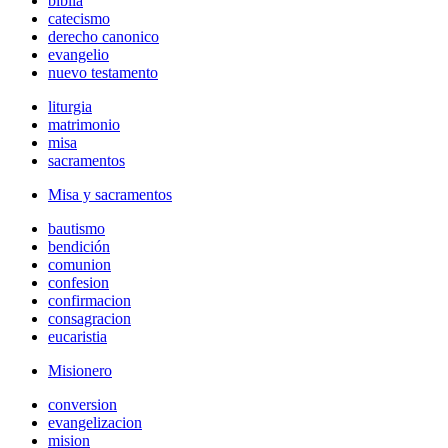
biblia
catecismo
derecho canonico
evangelio
nuevo testamento
liturgia
matrimonio
misa
sacramentos
Misa y sacramentos
bautismo
bendición
comunion
confesion
confirmacion
consagracion
eucaristia
Misionero
conversion
evangelizacion
mision