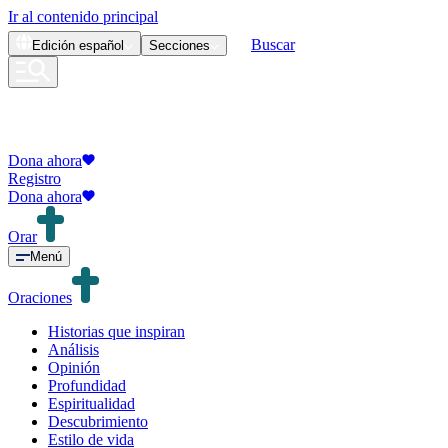
Ir al contenido principal
Buscar
Edición
español
Secciones
Dona ahora
Registro
Dona ahora
Orar
Menú
Oraciones
Historias que inspiran
Análisis
Opinión
Profundidad
Espiritualidad
Descubrimiento
Estilo de vida