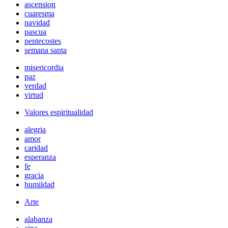
ascension
cuaresma
navidad
pascua
pentecostes
semana santa
misericordia
paz
verdad
virtud
Valores espiritualidad
alegria
amor
caridad
esperanza
fe
gracia
humildad
Arte
alabanza