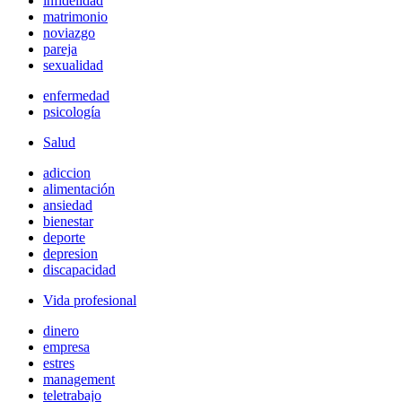
infidelidad
matrimonio
noviazgo
pareja
sexualidad
enfermedad
psicología
Salud
adiccion
alimentación
ansiedad
bienestar
deporte
depresion
discapacidad
Vida profesional
dinero
empresa
estres
management
teletrabajo