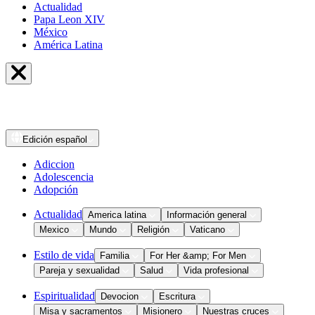
Actualidad
Papa Leon XIV
México
América Latina
Edición
español
Adiccion
Adolescencia
Adopción
Actualidad
America latina
Información general
Mexico
Mundo
Religión
Vaticano
Estilo de vida
Familia
For Her &amp; For Men
Pareja y sexualidad
Salud
Vida profesional
Espiritualidad
Devocion
Escritura
Misa y sacramentos
Misionero
Nuestras cruces