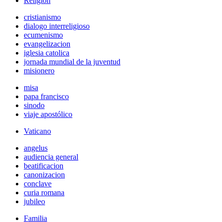
Religión
cristianismo
dialogo interreligioso
ecumenismo
evangelizacion
iglesia catolica
jornada mundial de la juventud
misionero
misa
papa francisco
sinodo
viaje apostólico
Vaticano
angelus
audiencia general
beatificacion
canonizacion
conclave
curia romana
jubileo
Familia