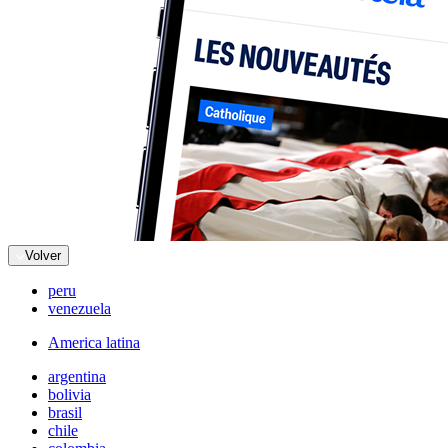
Volver
peru
venezuela
America latina
argentina
bolivia
brasil
chile