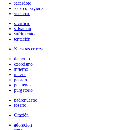
sacerdote
vida consagrada
vocacion
sacrificio
salvacion
sufrimiento
tentación
Nuestras cruces
demonio
exorcismo
infierno
muerte
pecado
penitencia
purgatorio
padrenuestro
rosario
Oración
adoracion