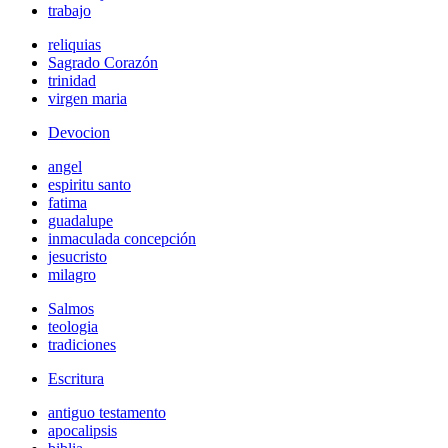
trabajo
reliquias
Sagrado Corazón
trinidad
virgen maria
Devocion
angel
espiritu santo
fatima
guadalupe
inmaculada concepción
jesucristo
milagro
Salmos
teologia
tradiciones
Escritura
antiguo testamento
apocalipsis