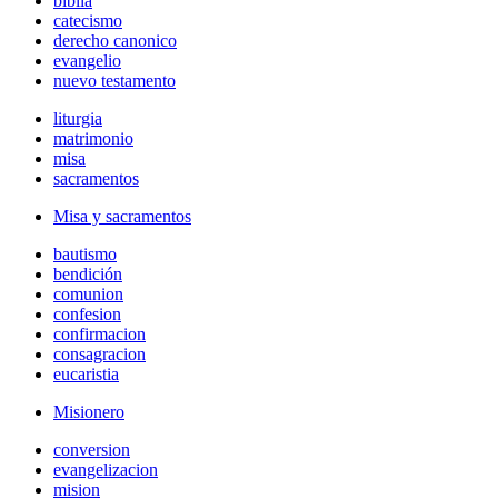
biblia
catecismo
derecho canonico
evangelio
nuevo testamento
liturgia
matrimonio
misa
sacramentos
Misa y sacramentos
bautismo
bendición
comunion
confesion
confirmacion
consagracion
eucaristia
Misionero
conversion
evangelizacion
mision