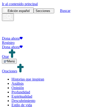
Ir al contenido principal
Buscar
Edición
español
Secciones
Dona ahora
Registro
Dona ahora
Orar
Menú
Oraciones
Historias que inspiran
Análisis
Opinión
Profundidad
Espiritualidad
Descubrimiento
Estilo de vida