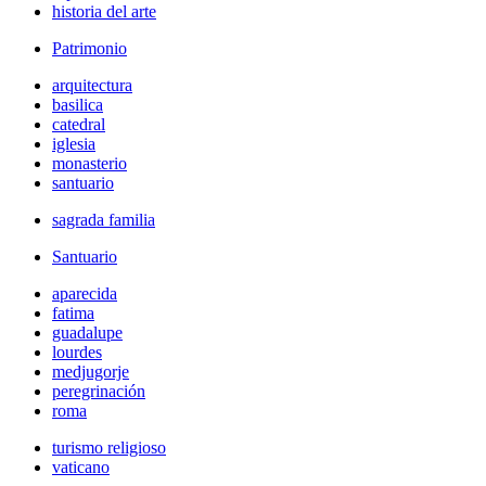
historia del arte
Patrimonio
arquitectura
basilica
catedral
iglesia
monasterio
santuario
sagrada familia
Santuario
aparecida
fatima
guadalupe
lourdes
medjugorje
peregrinación
roma
turismo religioso
vaticano