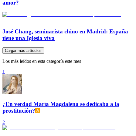
amor?
José Chang, seminarista chino en Madrid: España
tiene una Iglesia viva
Cargar más artículos
Los más leídos en esta categoría este mes
1
¿En verdad María Magdalena se dedicaba a la
prostitución?
2