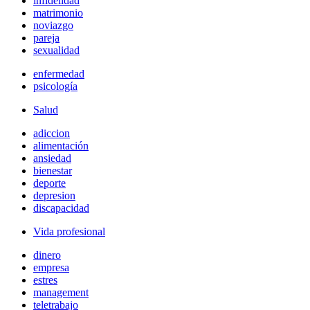
infidelidad
matrimonio
noviazgo
pareja
sexualidad
enfermedad
psicología
Salud
adiccion
alimentación
ansiedad
bienestar
deporte
depresion
discapacidad
Vida profesional
dinero
empresa
estres
management
teletrabajo