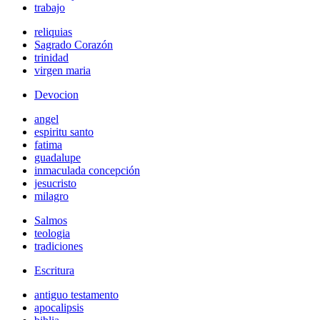
trabajo
reliquias
Sagrado Corazón
trinidad
virgen maria
Devocion
angel
espiritu santo
fatima
guadalupe
inmaculada concepción
jesucristo
milagro
Salmos
teologia
tradiciones
Escritura
antiguo testamento
apocalipsis