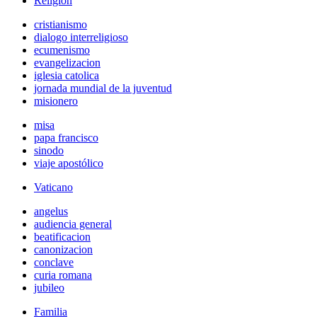
Religión
cristianismo
dialogo interreligioso
ecumenismo
evangelizacion
iglesia catolica
jornada mundial de la juventud
misionero
misa
papa francisco
sinodo
viaje apostólico
Vaticano
angelus
audiencia general
beatificacion
canonizacion
conclave
curia romana
jubileo
Familia