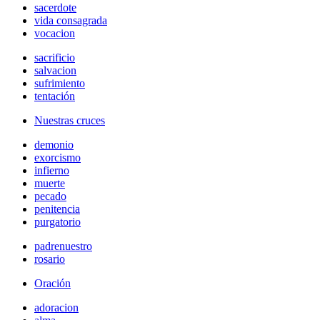
sacerdote
vida consagrada
vocacion
sacrificio
salvacion
sufrimiento
tentación
Nuestras cruces
demonio
exorcismo
infierno
muerte
pecado
penitencia
purgatorio
padrenuestro
rosario
Oración
adoracion