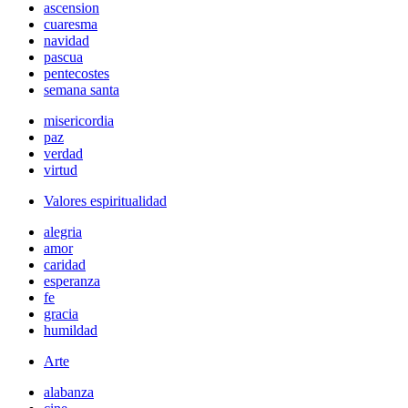
ascension
cuaresma
navidad
pascua
pentecostes
semana santa
misericordia
paz
verdad
virtud
Valores espiritualidad
alegria
amor
caridad
esperanza
fe
gracia
humildad
Arte
alabanza