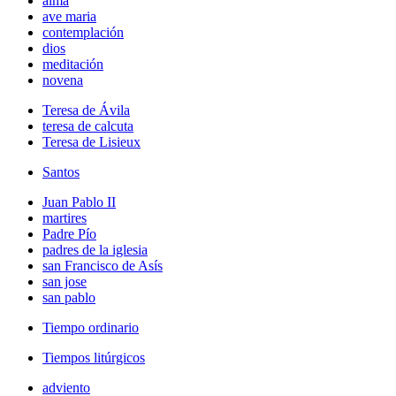
alma
ave maria
contemplación
dios
meditación
novena
Teresa de Ávila
teresa de calcuta
Teresa de Lisieux
Santos
Juan Pablo II
martires
Padre Pío
padres de la iglesia
san Francisco de Asís
san jose
san pablo
Tiempo ordinario
Tiempos litúrgicos
adviento