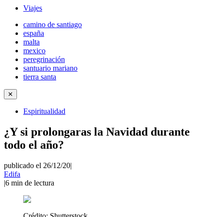
Viajes
camino de santiago
españa
malta
mexico
peregrinación
santuario mariano
tierra santa
✕
Espiritualidad
¿Y si prolongaras la Navidad durante
todo el año?
publicado el 26/12/20
|
Edifa
|
6
min de lectura
Crédito:
Shutterstock