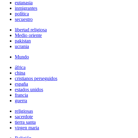
eutanasia
inmigrantes
política
secuestro
libertad religiosa
Medio oriente
pakistan
ucrania
Mundo
áfrica
china
cristianos perseguidos
españa
estados unidos
francia
guerra
religiosas
sacerdote
tierra santa
virgen maria