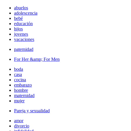
abuelos
adolescencia
bebé
educación
hijos
jovenes
vacaciones
paternidad
For Her &amp; For Men
boda
casa
cocina
embarazo
hombre
maternidad
mujer
Pareja y sexualidad
amor
divorcio