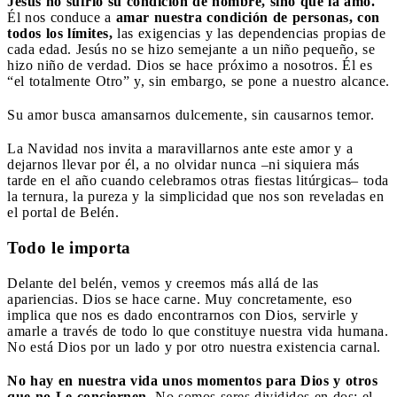
Jesús no sufrió su condición de hombre, sino que la amó.
Él nos conduce a
amar nuestra condición de personas, con
todos los límites,
las exigencias y las dependencias propias de
cada edad. Jesús no se hizo semejante a un niño pequeño, se
hizo niño de verdad. Dios se hace próximo a nosotros. Él es
“el totalmente Otro” y, sin embargo, se pone a nuestro alcance.
Su amor busca amansarnos dulcemente, sin causarnos temor.
La Navidad nos invita a maravillarnos ante este amor y a
dejarnos llevar por él, a no olvidar nunca –ni siquiera más
tarde en el año cuando celebramos otras fiestas litúrgicas– toda
la ternura, la pureza y la simplicidad que nos son reveladas en
el portal de Belén.
Todo le importa
Delante del belén, vemos y creemos más allá de las
apariencias. Dios se hace carne. Muy concretamente, eso
implica que nos es dado encontrarnos con Dios, servirle y
amarle a través de todo lo que constituye nuestra vida humana.
No está Dios por un lado y por otro nuestra existencia carnal.
No hay en nuestra vida unos momentos para Dios y otros
que no Le conciernen.
No somos seres divididos en dos: el