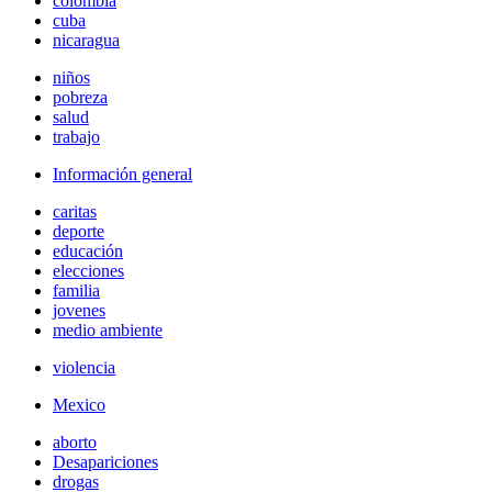
colombia
cuba
nicaragua
niños
pobreza
salud
trabajo
Información general
caritas
deporte
educación
elecciones
familia
jovenes
medio ambiente
violencia
Mexico
aborto
Desapariciones
drogas