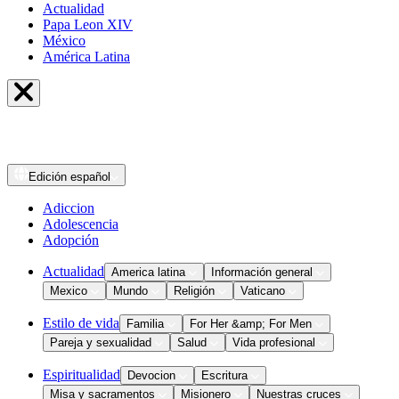
Actualidad
Papa Leon XIV
México
América Latina
Edición
español
Adiccion
Adolescencia
Adopción
Actualidad
America latina
Información general
Mexico
Mundo
Religión
Vaticano
Estilo de vida
Familia
For Her &amp; For Men
Pareja y sexualidad
Salud
Vida profesional
Espiritualidad
Devocion
Escritura
Misa y sacramentos
Misionero
Nuestras cruces