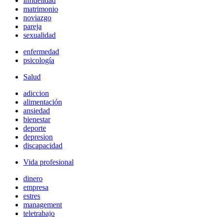
infidelidad
matrimonio
noviazgo
pareja
sexualidad
enfermedad
psicología
Salud
adiccion
alimentación
ansiedad
bienestar
deporte
depresion
discapacidad
Vida profesional
dinero
empresa
estres
management
teletrabajo