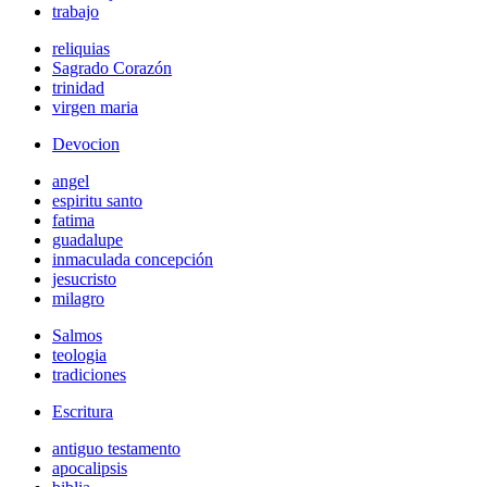
trabajo
reliquias
Sagrado Corazón
trinidad
virgen maria
Devocion
angel
espiritu santo
fatima
guadalupe
inmaculada concepción
jesucristo
milagro
Salmos
teologia
tradiciones
Escritura
antiguo testamento
apocalipsis