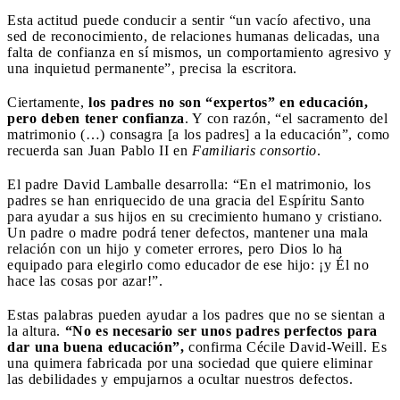
Esta actitud puede conducir a sentir “un vacío afectivo, una
sed de reconocimiento, de relaciones humanas delicadas, una
falta de confianza en sí mismos, un comportamiento agresivo y
una inquietud permanente”, precisa la escritora.
Ciertamente,
los padres no son “expertos” en educación,
pero deben tener confianza
. Y con razón, “el sacramento del
matrimonio (…) consagra [a los padres] a la educación”, como
recuerda san Juan Pablo II en
Familiaris consortio
.
El padre David Lamballe desarrolla: “En el matrimonio, los
padres se han enriquecido de una gracia del Espíritu Santo
para ayudar a sus hijos en su crecimiento humano y cristiano.
Un padre o madre podrá tener defectos, mantener una mala
relación con un hijo y cometer errores, pero Dios lo ha
equipado para elegirlo como educador de ese hijo: ¡y Él no
hace las cosas por azar!”.
Estas palabras pueden ayudar a los padres que no se sientan a
la altura.
“No es necesario ser unos padres perfectos para
dar una buena educación”,
confirma Cécile David-Weill. Es
una quimera fabricada por una sociedad que quiere eliminar
las debilidades y empujarnos a ocultar nuestros defectos.