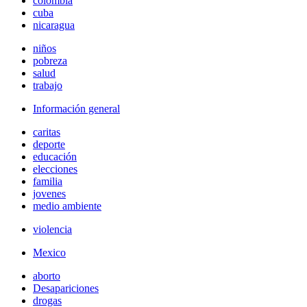
colombia
cuba
nicaragua
niños
pobreza
salud
trabajo
Información general
caritas
deporte
educación
elecciones
familia
jovenes
medio ambiente
violencia
Mexico
aborto
Desapariciones
drogas