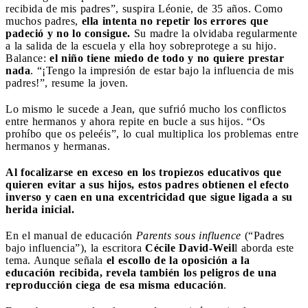
recibida de mis padres”, suspira Léonie, de 35 años. Como
muchos padres,
ella intenta no repetir los errores que
padeció y no lo consigue.
Su madre la olvidaba regularmente
a la salida de la escuela y ella hoy sobreprotege a su hijo.
Balance:
el niño tiene miedo de todo y no quiere prestar
nada
. “¡Tengo la impresión de estar bajo la influencia de mis
padres!”, resume la joven.
Lo mismo le sucede a Jean, que sufrió mucho los conflictos
entre hermanos y ahora repite en bucle a sus hijos. “Os
prohíbo que os peleéis”, lo cual multiplica los problemas entre
hermanos y hermanas.
Al focalizarse en exceso en los tropiezos educativos que
quieren evitar a sus hijos, estos padres obtienen el efecto
inverso y caen en una excentricidad que sigue ligada a su
herida inicial.
En el manual de educación
Parents sous influence
(“Padres
bajo influencia”), la escritora
Cécile David-Weil
l aborda este
tema. Aunque señala
el escollo de la oposición a la
educación recibida, revela también los peligros de una
reproducción ciega de esa misma educación
.