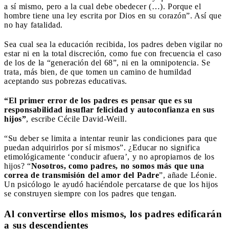
a sí mismo, pero a la cual debe obedecer (…). Porque el
hombre tiene una ley escrita por Dios en su corazón”. Así que
no hay fatalidad.
Sea cual sea la educación recibida, los padres deben vigilar no
estar ni en la total discreción, como fue con frecuencia el caso
de los de la “generación del 68”, ni en la omnipotencia. Se
trata, más bien, de que tomen un camino de humildad
aceptando sus pobrezas educativas.
“El primer error de los padres es pensar que es su
responsabilidad insuflar felicidad y autoconfianza en sus
hijos”
, escribe Cécile David-Weill.
“Su deber se limita a intentar reunir las condiciones para que
puedan adquirirlos por sí mismos”. ¿Educar no significa
etimológicamente ‘conducir afuera’, y no apropiarnos de los
hijos? “
Nosotros, como padres, no somos más que una
correa de transmisión del amor del Padre
”, añade Léonie.
Un psicólogo le ayudó haciéndole percatarse de que los hijos
se construyen siempre con los padres que tengan.
Al convertirse ellos mismos, los padres edificarán
a sus descendientes