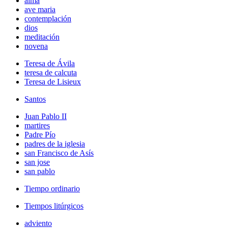
alma
ave maria
contemplación
dios
meditación
novena
Teresa de Ávila
teresa de calcuta
Teresa de Lisieux
Santos
Juan Pablo II
martires
Padre Pío
padres de la iglesia
san Francisco de Asís
san jose
san pablo
Tiempo ordinario
Tiempos litúrgicos
adviento