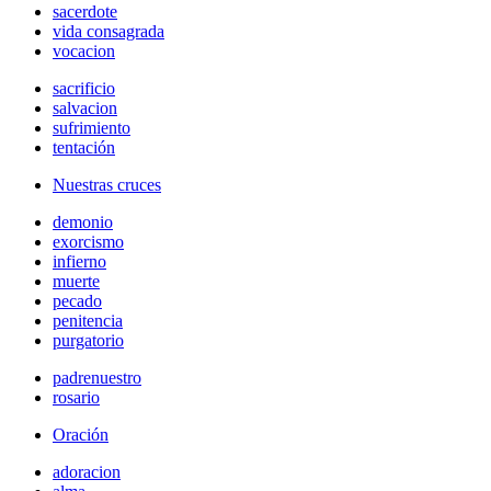
sacerdote
vida consagrada
vocacion
sacrificio
salvacion
sufrimiento
tentación
Nuestras cruces
demonio
exorcismo
infierno
muerte
pecado
penitencia
purgatorio
padrenuestro
rosario
Oración
adoracion