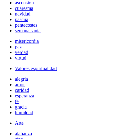
ascension
cuaresma
navidad
pascua
pentecostes
semana santa
misericordia
paz
verdad
virtud
Valores espiritualidad
alegria
amor
caridad
esperanza
fe
gracia
humildad
Arte
alabanza