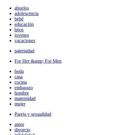
abuelos
adolescencia
bebé
educación
hijos
jovenes
vacaciones
paternidad
For Her &amp; For Men
boda
casa
cocina
embarazo
hombre
maternidad
mujer
Pareja y sexualidad
amor
divorcio