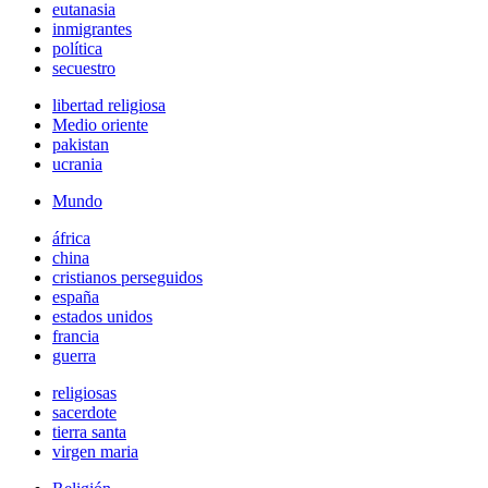
eutanasia
inmigrantes
política
secuestro
libertad religiosa
Medio oriente
pakistan
ucrania
Mundo
áfrica
china
cristianos perseguidos
españa
estados unidos
francia
guerra
religiosas
sacerdote
tierra santa
virgen maria