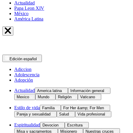
Actualidad
Papa Leon XIV
México
América Latina
Edición
español
Adiccion
Adolescencia
Adopción
Actualidad
America latina
Información general
Mexico
Mundo
Religión
Vaticano
Estilo de vida
Familia
For Her &amp; For Men
Pareja y sexualidad
Salud
Vida profesional
Espiritualidad
Devocion
Escritura
Misa y sacramentos
Misionero
Nuestras cruces