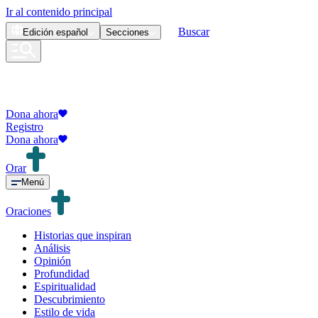
Ir al contenido principal
Buscar
Edición
español
Secciones
Dona ahora
Registro
Dona ahora
Orar
Menú
Oraciones
Historias que inspiran
Análisis
Opinión
Profundidad
Espiritualidad
Descubrimiento
Estilo de vida