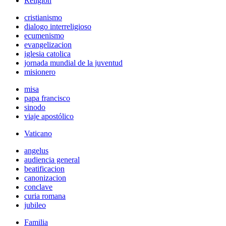
Religión
cristianismo
dialogo interreligioso
ecumenismo
evangelizacion
iglesia catolica
jornada mundial de la juventud
misionero
misa
papa francisco
sinodo
viaje apostólico
Vaticano
angelus
audiencia general
beatificacion
canonizacion
conclave
curia romana
jubileo
Familia