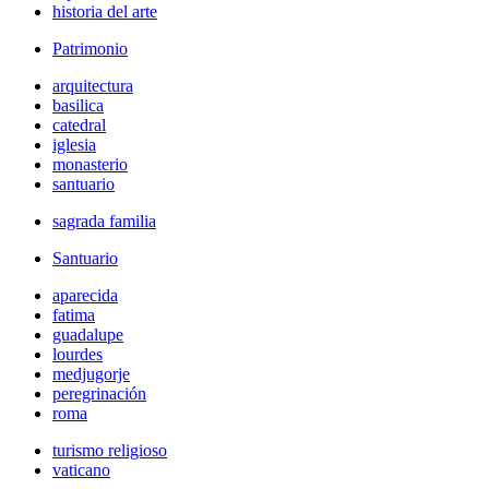
historia del arte
Patrimonio
arquitectura
basilica
catedral
iglesia
monasterio
santuario
sagrada familia
Santuario
aparecida
fatima
guadalupe
lourdes
medjugorje
peregrinación
roma
turismo religioso
vaticano