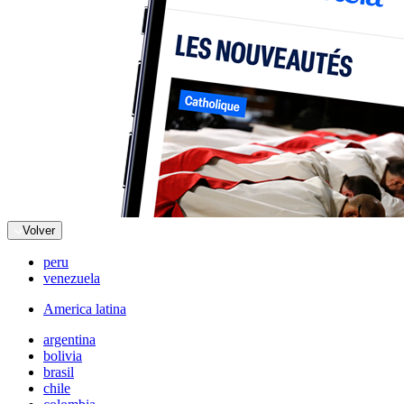
Volver
peru
venezuela
America latina
argentina
bolivia
brasil
chile