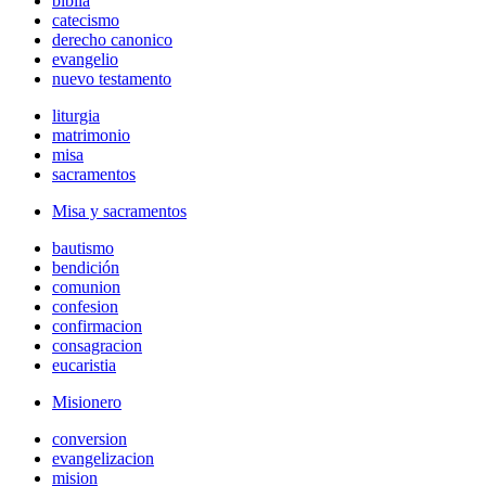
biblia
catecismo
derecho canonico
evangelio
nuevo testamento
liturgia
matrimonio
misa
sacramentos
Misa y sacramentos
bautismo
bendición
comunion
confesion
confirmacion
consagracion
eucaristia
Misionero
conversion
evangelizacion
mision