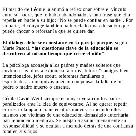
El marido de Léonie la animó a reflexionar sobre el vínculo
entre su padre, que lo había abandonado, y una frase que ella
repetía en bucle a su hijo: “No se puede confiar en nadie”. Por
su parte, el cónyuge también ha heredado una educación que
puede chocar o reforzar la que se quiere dar.
El diálogo debe ser constante en la pareja porque,
según
Marie Pascal,
“las cuestiones clave de la educación se
descubren al mismo tiempo que crece el niño”
.
La psicóloga aconseja a los padres y madres solteros que
envíen a sus hijos a exponerse a otros “tutores”: amigos bien
intencionados, jefes scout, referentes familiares o
espirituales… que quizás puedan compensar la falta de un
padre o madre muerto o ausente.
Cécile David-Weill siempre es muy severa con los padres
paralizados ante la idea de equivocarse. Al no querer repetir
errores ni tampoco cometer otros nuevos, a menudo ellos
mismos son víctimas de una educación demasiado autoritaria,
han renunciado a educar. Se niegan a asumir plenamente su
responsabilidad y se ocultan a menudo detrás de una confianza
total en sus hijos.