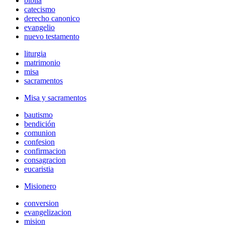
biblia
catecismo
derecho canonico
evangelio
nuevo testamento
liturgia
matrimonio
misa
sacramentos
Misa y sacramentos
bautismo
bendición
comunion
confesion
confirmacion
consagracion
eucaristia
Misionero
conversion
evangelizacion
mision