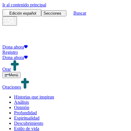
Ir al contenido principal
Buscar
Edición
español
Secciones
Dona ahora
Registro
Dona ahora
Orar
Menú
Oraciones
Historias que inspiran
Análisis
Opinión
Profundidad
Espiritualidad
Descubrimiento
Estilo de vida