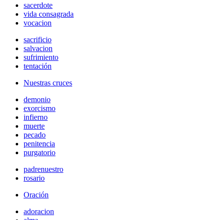
sacerdote
vida consagrada
vocacion
sacrificio
salvacion
sufrimiento
tentación
Nuestras cruces
demonio
exorcismo
infierno
muerte
pecado
penitencia
purgatorio
padrenuestro
rosario
Oración
adoracion