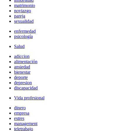
infidelidad
matrimonio
noviazgo
pareja
sexualidad
enfermedad
psicología
Salud
adiccion
alimentación
ansiedad
bienestar
deporte
depresion
discapacidad
Vida profesional
dinero
empresa
estres
management
teletrabajo