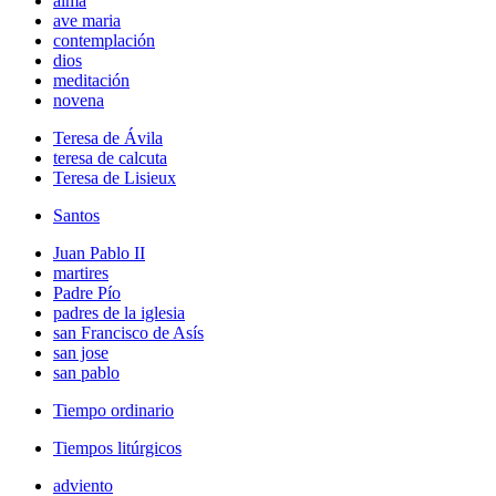
alma
ave maria
contemplación
dios
meditación
novena
Teresa de Ávila
teresa de calcuta
Teresa de Lisieux
Santos
Juan Pablo II
martires
Padre Pío
padres de la iglesia
san Francisco de Asís
san jose
san pablo
Tiempo ordinario
Tiempos litúrgicos
adviento