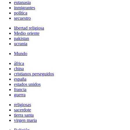
eutanasia
inmigrantes
política
secuestro
libertad religiosa
Medio oriente
pakistan
ucrania
Mundo
áfrica
china
cristianos perseguidos
españa
estados unidos
francia
guerra
religiosas
sacerdote
tierra santa
virgen maria