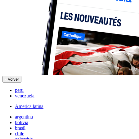
Volver
peru
venezuela
America latina
argentina
bolivia
brasil
chile