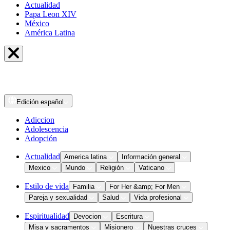
Actualidad
Papa Leon XIV
México
América Latina
Edición
español
Adiccion
Adolescencia
Adopción
Actualidad
America latina
Información general
Mexico
Mundo
Religión
Vaticano
Estilo de vida
Familia
For Her &amp; For Men
Pareja y sexualidad
Salud
Vida profesional
Espiritualidad
Devocion
Escritura
Misa y sacramentos
Misionero
Nuestras cruces