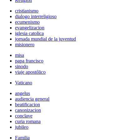
Religión
cristianismo
dialogo interreligioso
ecumenismo
evangelizacion
iglesia catolica
jornada mundial de la juventud
misionero
misa
papa francisco
sinodo
viaje apostólico
Vaticano
angelus
audiencia general
beatificacion
canonizacion
conclave
curia romana
jubileo
Familia