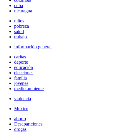
colombia
cuba
nicaragua
niños
pobreza
salud
trabajo
Información general
caritas
deporte
educación
elecciones
familia
jovenes
medio ambiente
violencia
Mexico
aborto
Desapariciones
drogas