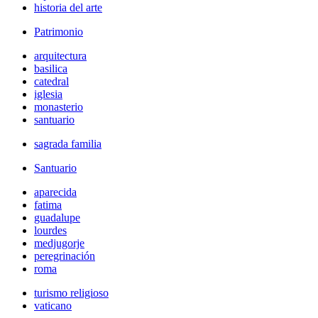
historia del arte
Patrimonio
arquitectura
basilica
catedral
iglesia
monasterio
santuario
sagrada familia
Santuario
aparecida
fatima
guadalupe
lourdes
medjugorje
peregrinación
roma
turismo religioso
vaticano