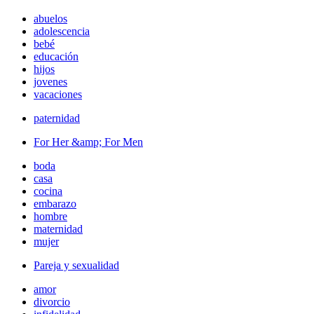
abuelos
adolescencia
bebé
educación
hijos
jovenes
vacaciones
paternidad
For Her &amp; For Men
boda
casa
cocina
embarazo
hombre
maternidad
mujer
Pareja y sexualidad
amor
divorcio