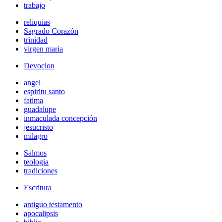
trabajo
reliquias
Sagrado Corazón
trinidad
virgen maria
Devocion
angel
espiritu santo
fatima
guadalupe
inmaculada concepción
jesucristo
milagro
Salmos
teologia
tradiciones
Escritura
antiguo testamento
apocalipsis