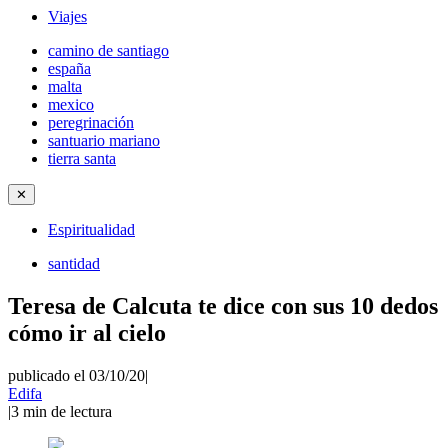
Viajes
camino de santiago
españa
malta
mexico
peregrinación
santuario mariano
tierra santa
✕
Espiritualidad
santidad
Teresa de Calcuta te dice con sus 10 dedos
cómo ir al cielo
publicado el 03/10/20
|
Edifa
|
3
min de lectura