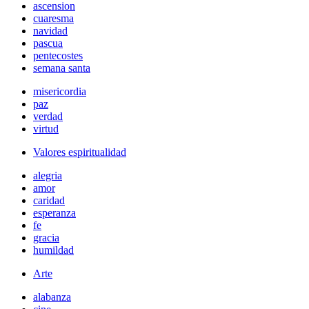
ascension
cuaresma
navidad
pascua
pentecostes
semana santa
misericordia
paz
verdad
virtud
Valores espiritualidad
alegria
amor
caridad
esperanza
fe
gracia
humildad
Arte
alabanza