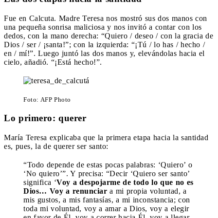
Fue en Calcuta. Madre Teresa nos mostró sus dos manos con
una pequeña sonrisa maliciosa y nos invitó a contar con los
dedos, con la mano derecha: “Quiero / deseo / con la gracia de
Dios / ser / ¡santa!”; con la izquierda: “¡Tú / lo has / hecho /
en / mí!”. Luego juntó las dos manos y, elevándolas hacia el
cielo, añadió. “¡Está hecho!”.
Foto: AFP Photo
Lo primero: querer
María Teresa explicaba que la primera etapa hacia la santidad
es, pues, la de querer ser santo:
“Todo depende de estas pocas palabras: ‘Quiero’ o
‘No quiero’”. Y precisa: “Decir ‘Quiero ser santo’
significa ‘
Voy a despojarme de todo lo que no es
Dios… Voy a renunciar
a mi propia voluntad, a
mis gustos, a mis fantasías, a mi inconstancia; con
toda mi voluntad, voy a amar a Dios, voy a elegir
en favor de Él, voy a correr hacia Él, voy a llegar