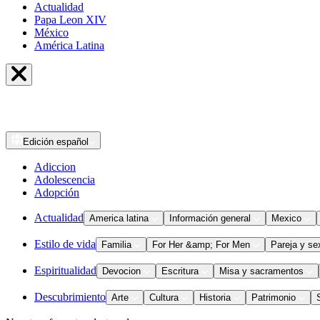
Actualidad
Papa Leon XIV
México
América Latina
Edición
español
Adiccion
Adolescencia
Adopción
Actualidad
America latina
Información general
Mexico
Estilo de vida
Familia
For Her &amp; For Men
Pareja y se
Espiritualidad
Devocion
Escritura
Misa y sacramentos
Descubrimiento
Arte
Cultura
Historia
Patrimonio