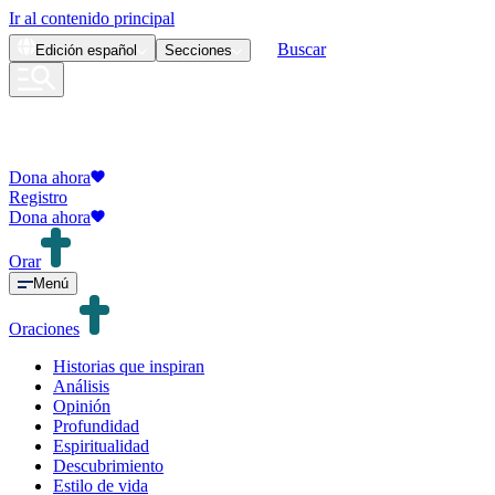
Ir al contenido principal
Buscar
Edición
español
Secciones
Dona ahora
Registro
Dona ahora
Orar
Menú
Oraciones
Historias que inspiran
Análisis
Opinión
Profundidad
Espiritualidad
Descubrimiento
Estilo de vida