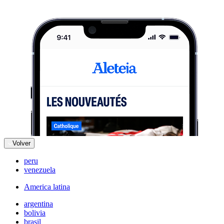
Volver
peru
venezuela
America latina
argentina
bolivia
brasil