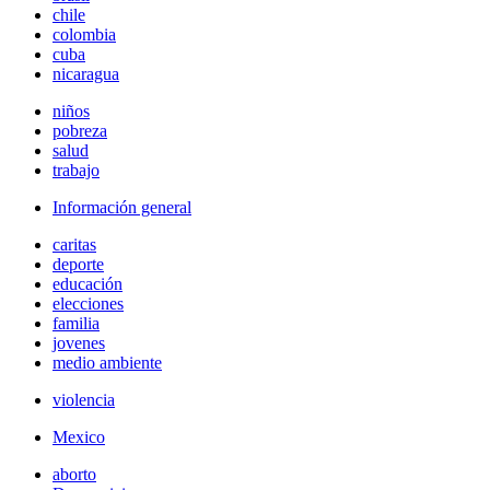
chile
colombia
cuba
nicaragua
niños
pobreza
salud
trabajo
Información general
caritas
deporte
educación
elecciones
familia
jovenes
medio ambiente
violencia
Mexico
aborto