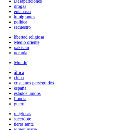
Desapariciones
drogas
eutanasia
inmigrantes
política
secuestro
libertad religiosa
Medio oriente
pakistan
ucrania
Mundo
áfrica
china
cristianos perseguidos
españa
estados unidos
francia
guerra
religiosas
sacerdote
tierra santa
virgen maria