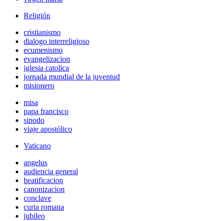
Religión
cristianismo
dialogo interreligioso
ecumenismo
evangelizacion
iglesia catolica
jornada mundial de la juventud
misionero
misa
papa francisco
sinodo
viaje apostólico
Vaticano
angelus
audiencia general
beatificacion
canonizacion
conclave
curia romana
jubileo