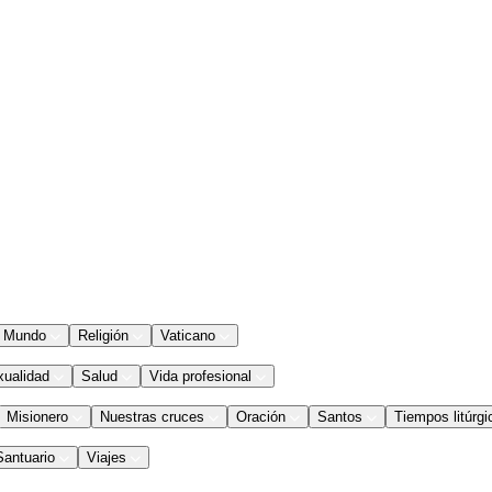
Mundo
Religión
Vaticano
xualidad
Salud
Vida profesional
Misionero
Nuestras cruces
Oración
Santos
Tiempos litúrgi
Santuario
Viajes