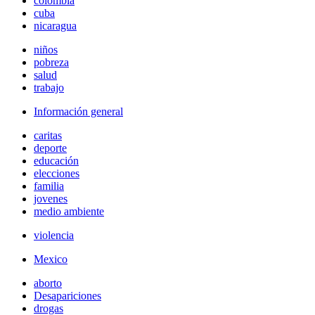
colombia
cuba
nicaragua
niños
pobreza
salud
trabajo
Información general
caritas
deporte
educación
elecciones
familia
jovenes
medio ambiente
violencia
Mexico
aborto
Desapariciones
drogas