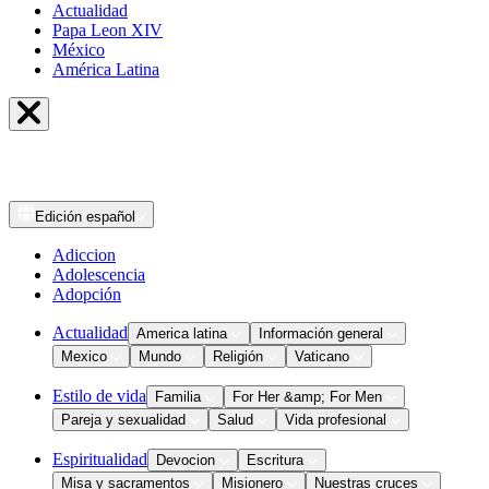
Actualidad
Papa Leon XIV
México
América Latina
Edición
español
Adiccion
Adolescencia
Adopción
Actualidad
America latina
Información general
Mexico
Mundo
Religión
Vaticano
Estilo de vida
Familia
For Her &amp; For Men
Pareja y sexualidad
Salud
Vida profesional
Espiritualidad
Devocion
Escritura
Misa y sacramentos
Misionero
Nuestras cruces