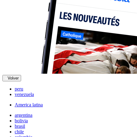
Volver
peru
venezuela
America latina
argentina
bolivia
brasil
chile