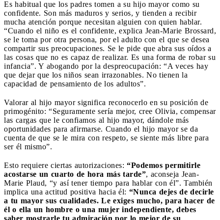
Es habitual que los padres tomen a su hijo mayor como su
confidente. Son más maduros y serios, y tienden a recibir
mucha atención porque necesitan alguien con quien hablar.
“Cuando el niño es el confidente, explica Jean-Marie Brossard,
se le toma por otra persona, por el adulto con el que se desea
compartir sus preocupaciones. Se le pide que abra sus oídos a
las cosas que no es capaz de realizar. Es una forma de robar su
infancia”. Y abogando por la despreocupación: “A veces hay
que dejar que los niños sean irrazonables. No tienen la
capacidad de pensamiento de los adultos”.
Valorar al hijo mayor significa reconocerlo en su posición de
primogénito: “Seguramente sería mejor, cree Olivia, compensar
las cargas que le confiamos al hijo mayor, dándole más
oportunidades para afirmarse. Cuando el hijo mayor se da
cuenta de que se le mira con respeto, se siente más libre para
ser él mismo”.
Esto requiere ciertas autorizaciones:
“Podemos permitirle
acostarse un cuarto de hora más tarde”
, aconseja Jean-
Marie Plaud, “y así tener tiempo para hablar con él”. También
implica una actitud positiva hacia él:
“Nunca dejes de decirle
a tu mayor sus cualidades. Le exiges mucho, para hacer de
él o ella un hombre o una mujer independiente, debes
saber mostrarle tu admiración por lo mejor de su