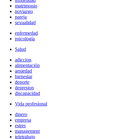
infidelidad
matrimonio
noviazgo
pareja
sexualidad
enfermedad
psicología
Salud
adiccion
alimentación
ansiedad
bienestar
deporte
depresion
discapacidad
Vida profesional
dinero
empresa
estres
management
teletrabajo