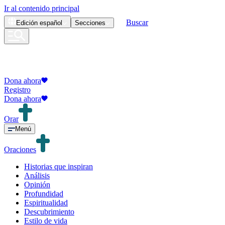
Ir al contenido principal
Buscar
Edición
español
Secciones
Dona ahora
Registro
Dona ahora
Orar
Menú
Oraciones
Historias que inspiran
Análisis
Opinión
Profundidad
Espiritualidad
Descubrimiento
Estilo de vida