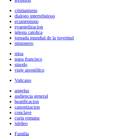
Religión
cristianismo
dialogo interreligioso
ecumenismo
evangelizacion
iglesia catolica
jornada mundial de la juventud
misionero
misa
papa francisco
sinodo
viaje apostólico
Vaticano
angelus
audiencia general
beatificacion
canonizacion
conclave
curia romana
jubileo
Familia