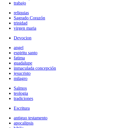
trabajo
reliquias
Sagrado Corazón
trinidad
virgen maria
Devocion
angel
espiritu santo
fatima
guadalupe
inmaculada concepción
jesucristo
milagro
Salmos
teologia
tradiciones
Escritura
antiguo testamento
apocalipsis