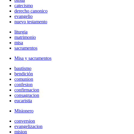
biblia
catecismo
derecho canonico
evangelio
nuevo testamento
liturgia
matrimonio
misa
sacramentos
Misa y sacramentos
bautismo
bendición
comunion
confesion
confirmacion
consagracion
eucaristia
Misionero
conversion
evangelizacion
mision