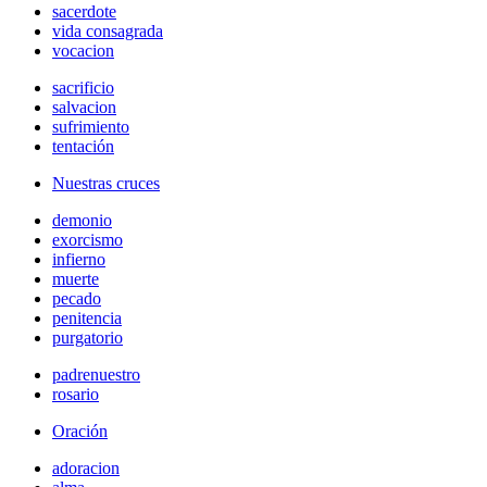
sacerdote
vida consagrada
vocacion
sacrificio
salvacion
sufrimiento
tentación
Nuestras cruces
demonio
exorcismo
infierno
muerte
pecado
penitencia
purgatorio
padrenuestro
rosario
Oración
adoracion