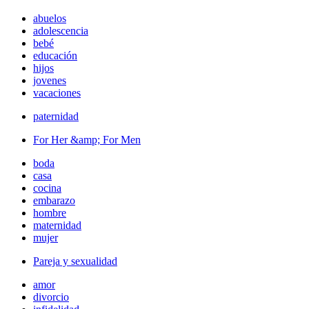
abuelos
adolescencia
bebé
educación
hijos
jovenes
vacaciones
paternidad
For Her &amp; For Men
boda
casa
cocina
embarazo
hombre
maternidad
mujer
Pareja y sexualidad
amor
divorcio