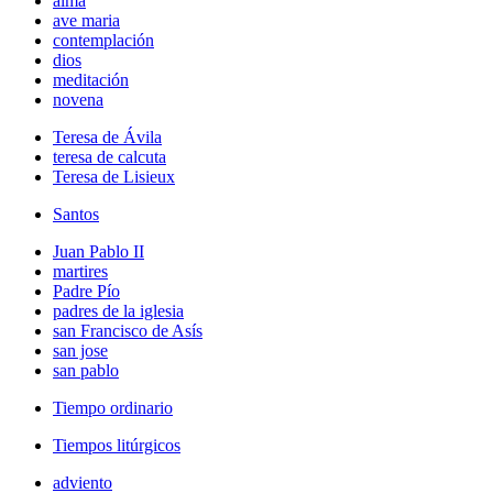
alma
ave maria
contemplación
dios
meditación
novena
Teresa de Ávila
teresa de calcuta
Teresa de Lisieux
Santos
Juan Pablo II
martires
Padre Pío
padres de la iglesia
san Francisco de Asís
san jose
san pablo
Tiempo ordinario
Tiempos litúrgicos
adviento