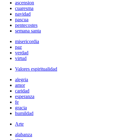
ascension
cuaresma
navidad
pascua
pentecostes
semana santa
misericordia
paz
verdad
virtud
Valores espiritualidad
alegria
amor
caridad
esperanza
fe
gracia
humildad
Arte
alabanza