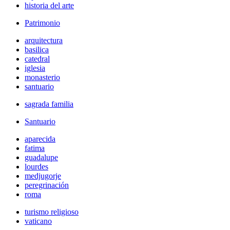
historia del arte
Patrimonio
arquitectura
basilica
catedral
iglesia
monasterio
santuario
sagrada familia
Santuario
aparecida
fatima
guadalupe
lourdes
medjugorje
peregrinación
roma
turismo religioso
vaticano