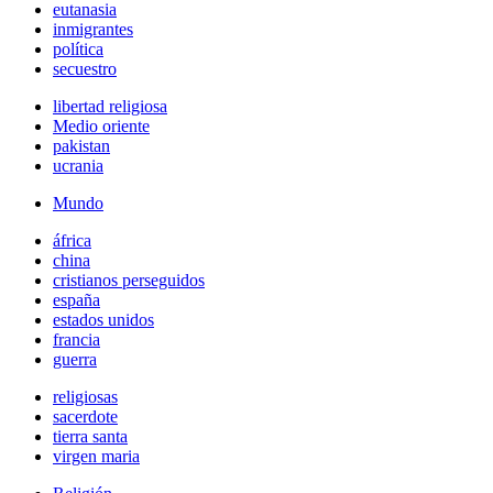
eutanasia
inmigrantes
política
secuestro
libertad religiosa
Medio oriente
pakistan
ucrania
Mundo
áfrica
china
cristianos perseguidos
españa
estados unidos
francia
guerra
religiosas
sacerdote
tierra santa
virgen maria