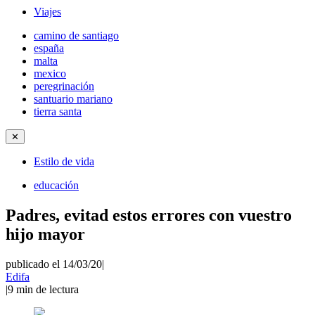
Viajes
camino de santiago
españa
malta
mexico
peregrinación
santuario mariano
tierra santa
✕
Estilo de vida
educación
Padres, evitad estos errores con vuestro
hijo mayor
publicado el 14/03/20
|
Edifa
|
9
min de lectura