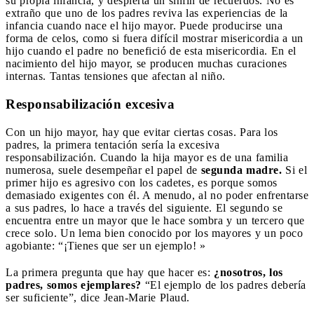
su propia infancia, y despierta un sinfín de recuerdos. No es
extraño que uno de los padres reviva las experiencias de la
infancia cuando nace el hijo mayor. Puede producirse una
forma de celos, como si fuera difícil mostrar misericordia a un
hijo cuando el padre no benefició de esta misericordia. En el
nacimiento del hijo mayor, se producen muchas curaciones
internas. Tantas tensiones que afectan al niño.
Responsabilización excesiva
Con un hijo mayor, hay que evitar ciertas cosas.
Para los
padres, la primera tentación sería la excesiva
responsabilización. Cuando la hija mayor es de una familia
numerosa, suele desempeñar el papel de
segunda madre.
Si el
primer hijo es agresivo con los cadetes, es porque somos
demasiado exigentes con él. A menudo, al no poder enfrentarse
a sus padres, lo hace a través del siguiente. El segundo se
encuentra entre un mayor que le hace sombra y un tercero que
crece solo. Un lema bien conocido por los mayores y un poco
agobiante: “¡Tienes que ser un ejemplo! »
La primera pregunta que hay que hacer es:
¿nosotros, los
padres, somos ejemplares?
“El ejemplo de los padres debería
ser suficiente”, dice Jean-Marie Plaud.