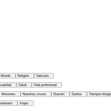
Mundo
Religión
Vaticano
xualidad
Salud
Vida profesional
Misionero
Nuestras cruces
Oración
Santos
Tiempos litúrgi
Santuario
Viajes