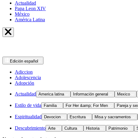
Actualidad
Papa Leon XIV
México
América Latina
Edición
español
Adiccion
Adolescencia
Adopción
Actualidad
America latina
Información general
Mexico
Estilo de vida
Familia
For Her &amp; For Men
Pareja y se
Espiritualidad
Devocion
Escritura
Misa y sacramentos
Descubrimiento
Arte
Cultura
Historia
Patrimonio