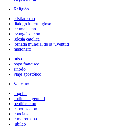
Religión
cristianismo
dialogo interreligioso
ecumenismo
evangelizacion
iglesia catolica
jornada mundial de la juventud
misionero
misa
papa francisco
sinodo
viaje apostólico
Vaticano
angelus
audiencia general
beatificacion
canonizacion
conclave
curia romana
jubileo