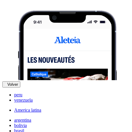
Volver
peru
venezuela
America latina
argentina
bolivia
brasil