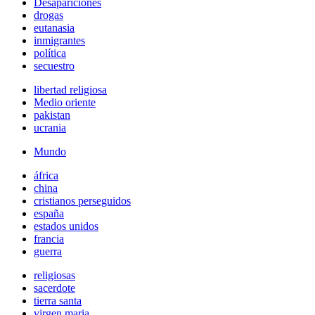
Desapariciones
drogas
eutanasia
inmigrantes
política
secuestro
libertad religiosa
Medio oriente
pakistan
ucrania
Mundo
áfrica
china
cristianos perseguidos
españa
estados unidos
francia
guerra
religiosas
sacerdote
tierra santa
virgen maria