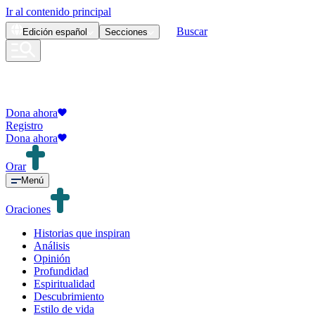
Ir al contenido principal
Buscar
Edición
español
Secciones
Dona ahora
Registro
Dona ahora
Orar
Menú
Oraciones
Historias que inspiran
Análisis
Opinión
Profundidad
Espiritualidad
Descubrimiento
Estilo de vida