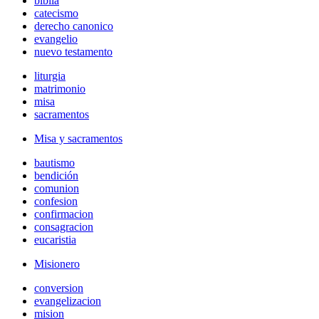
biblia
catecismo
derecho canonico
evangelio
nuevo testamento
liturgia
matrimonio
misa
sacramentos
Misa y sacramentos
bautismo
bendición
comunion
confesion
confirmacion
consagracion
eucaristia
Misionero
conversion
evangelizacion
mision