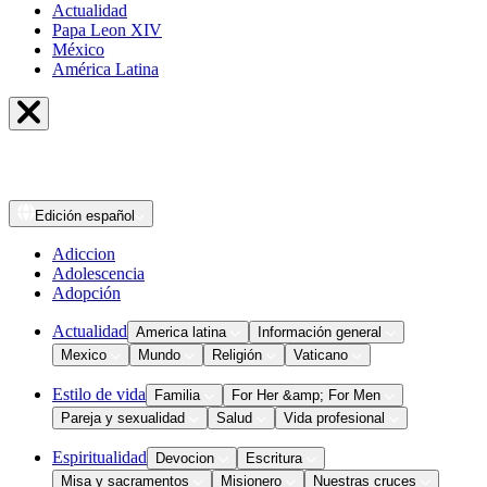
Actualidad
Papa Leon XIV
México
América Latina
Edición
español
Adiccion
Adolescencia
Adopción
Actualidad
America latina
Información general
Mexico
Mundo
Religión
Vaticano
Estilo de vida
Familia
For Her &amp; For Men
Pareja y sexualidad
Salud
Vida profesional
Espiritualidad
Devocion
Escritura
Misa y sacramentos
Misionero
Nuestras cruces