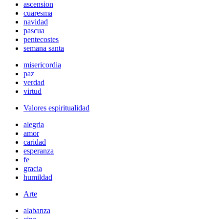
ascension
cuaresma
navidad
pascua
pentecostes
semana santa
misericordia
paz
verdad
virtud
Valores espiritualidad
alegria
amor
caridad
esperanza
fe
gracia
humildad
Arte
alabanza