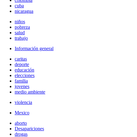
colombia
cuba
nicaragua
niños
pobreza
salud
trabajo
Información general
caritas
deporte
educación
elecciones
familia
jovenes
medio ambiente
violencia
Mexico
aborto
Desapariciones
drogas