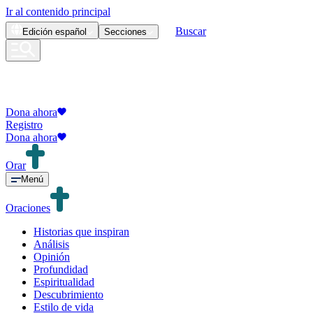
Ir al contenido principal
Buscar
Edición
español
Secciones
Dona ahora
Registro
Dona ahora
Orar
Menú
Oraciones
Historias que inspiran
Análisis
Opinión
Profundidad
Espiritualidad
Descubrimiento
Estilo de vida