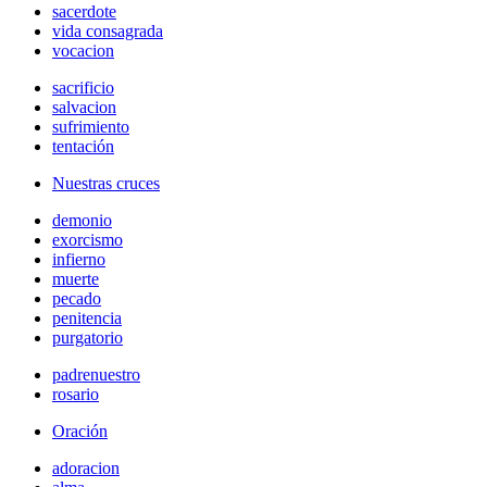
sacerdote
vida consagrada
vocacion
sacrificio
salvacion
sufrimiento
tentación
Nuestras cruces
demonio
exorcismo
infierno
muerte
pecado
penitencia
purgatorio
padrenuestro
rosario
Oración
adoracion