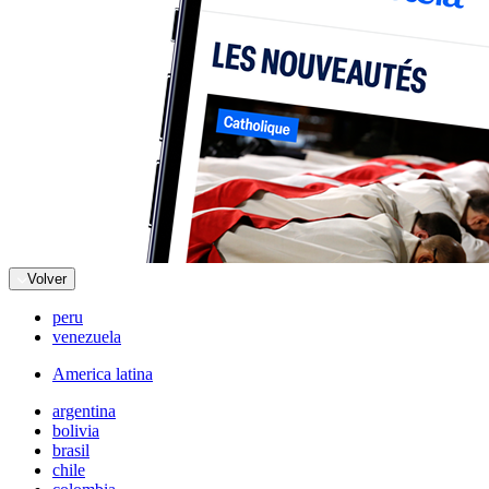
Volver
peru
venezuela
America latina
argentina
bolivia
brasil
chile