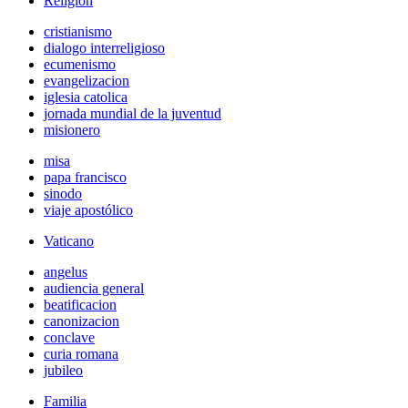
Religión
cristianismo
dialogo interreligioso
ecumenismo
evangelizacion
iglesia catolica
jornada mundial de la juventud
misionero
misa
papa francisco
sinodo
viaje apostólico
Vaticano
angelus
audiencia general
beatificacion
canonizacion
conclave
curia romana
jubileo
Familia