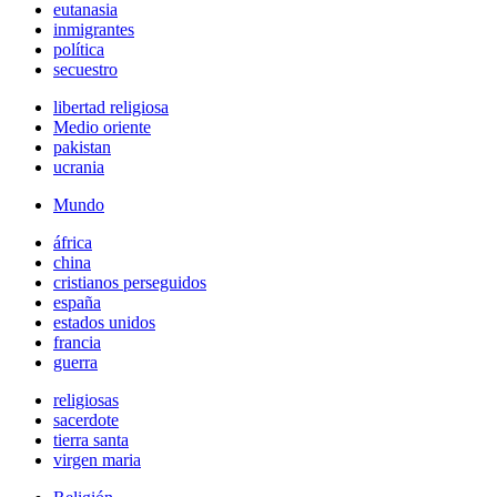
eutanasia
inmigrantes
política
secuestro
libertad religiosa
Medio oriente
pakistan
ucrania
Mundo
áfrica
china
cristianos perseguidos
españa
estados unidos
francia
guerra
religiosas
sacerdote
tierra santa
virgen maria