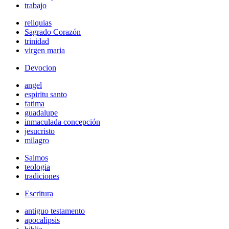
trabajo
reliquias
Sagrado Corazón
trinidad
virgen maria
Devocion
angel
espiritu santo
fatima
guadalupe
inmaculada concepción
jesucristo
milagro
Salmos
teologia
tradiciones
Escritura
antiguo testamento
apocalipsis