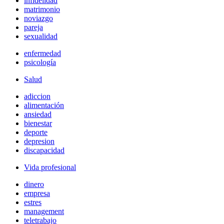
infidelidad
matrimonio
noviazgo
pareja
sexualidad
enfermedad
psicología
Salud
adiccion
alimentación
ansiedad
bienestar
deporte
depresion
discapacidad
Vida profesional
dinero
empresa
estres
management
teletrabajo