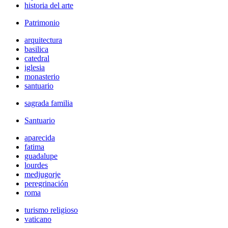
historia del arte
Patrimonio
arquitectura
basilica
catedral
iglesia
monasterio
santuario
sagrada familia
Santuario
aparecida
fatima
guadalupe
lourdes
medjugorje
peregrinación
roma
turismo religioso
vaticano