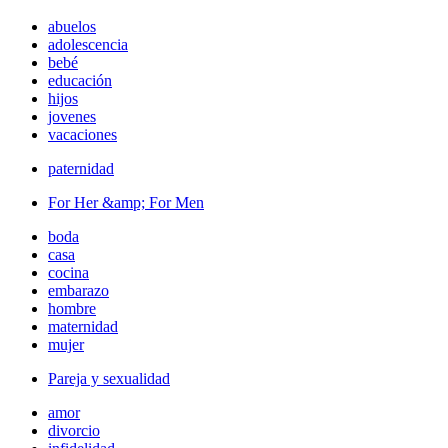
abuelos
adolescencia
bebé
educación
hijos
jovenes
vacaciones
paternidad
For Her &amp; For Men
boda
casa
cocina
embarazo
hombre
maternidad
mujer
Pareja y sexualidad
amor
divorcio