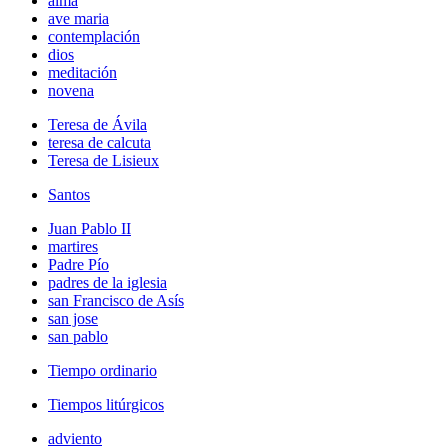
alma
ave maria
contemplación
dios
meditación
novena
Teresa de Ávila
teresa de calcuta
Teresa de Lisieux
Santos
Juan Pablo II
martires
Padre Pío
padres de la iglesia
san Francisco de Asís
san jose
san pablo
Tiempo ordinario
Tiempos litúrgicos
adviento