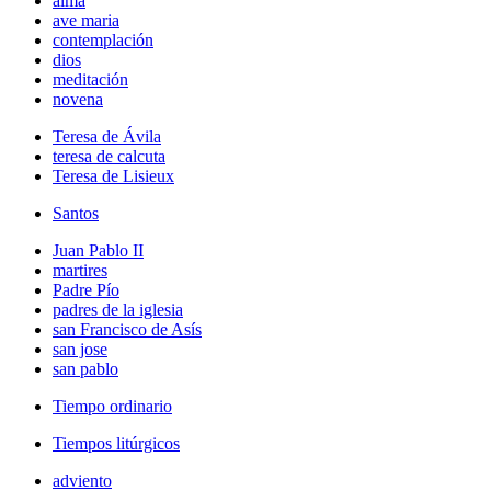
alma
ave maria
contemplación
dios
meditación
novena
Teresa de Ávila
teresa de calcuta
Teresa de Lisieux
Santos
Juan Pablo II
martires
Padre Pío
padres de la iglesia
san Francisco de Asís
san jose
san pablo
Tiempo ordinario
Tiempos litúrgicos
adviento