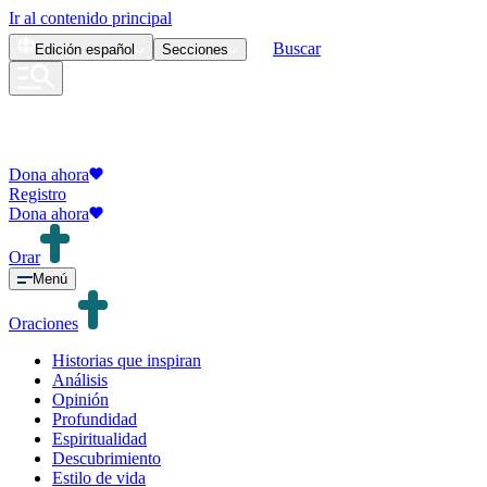
Ir al contenido principal
Buscar
Edición
español
Secciones
Dona ahora
Registro
Dona ahora
Orar
Menú
Oraciones
Historias que inspiran
Análisis
Opinión
Profundidad
Espiritualidad
Descubrimiento
Estilo de vida