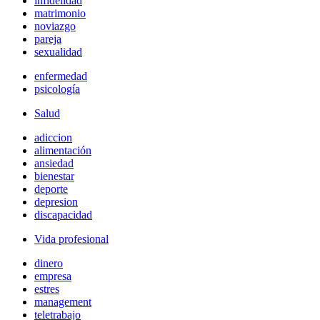
infidelidad
matrimonio
noviazgo
pareja
sexualidad
enfermedad
psicología
Salud
adiccion
alimentación
ansiedad
bienestar
deporte
depresion
discapacidad
Vida profesional
dinero
empresa
estres
management
teletrabajo