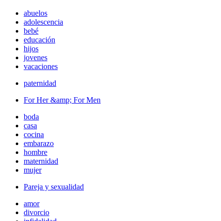
abuelos
adolescencia
bebé
educación
hijos
jovenes
vacaciones
paternidad
For Her &amp; For Men
boda
casa
cocina
embarazo
hombre
maternidad
mujer
Pareja y sexualidad
amor
divorcio