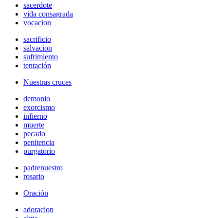
sacerdote
vida consagrada
vocacion
sacrificio
salvacion
sufrimiento
tentación
Nuestras cruces
demonio
exorcismo
infierno
muerte
pecado
penitencia
purgatorio
padrenuestro
rosario
Oración
adoracion