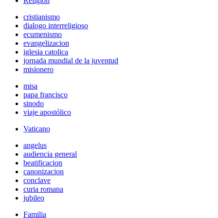
Religión
cristianismo
dialogo interreligioso
ecumenismo
evangelizacion
iglesia catolica
jornada mundial de la juventud
misionero
misa
papa francisco
sinodo
viaje apostólico
Vaticano
angelus
audiencia general
beatificacion
canonizacion
conclave
curia romana
jubileo
Familia