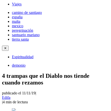
Viajes
camino de santiago
españa
malta
mexico
peregrinación
santuario mariano
tierra santa
✕
Espiritualidad
demonio
4 trampas que el Diablo nos tiende
cuando rezamos
publicado el 11/11/19
|
Edifa
|
4
min de lectura