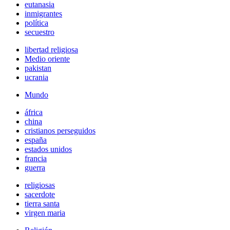
eutanasia
inmigrantes
política
secuestro
libertad religiosa
Medio oriente
pakistan
ucrania
Mundo
áfrica
china
cristianos perseguidos
españa
estados unidos
francia
guerra
religiosas
sacerdote
tierra santa
virgen maria