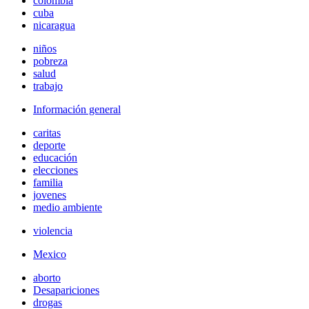
colombia
cuba
nicaragua
niños
pobreza
salud
trabajo
Información general
caritas
deporte
educación
elecciones
familia
jovenes
medio ambiente
violencia
Mexico
aborto
Desapariciones
drogas