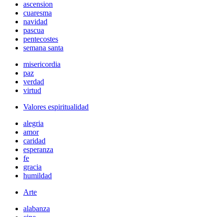
ascension
cuaresma
navidad
pascua
pentecostes
semana santa
misericordia
paz
verdad
virtud
Valores espiritualidad
alegria
amor
caridad
esperanza
fe
gracia
humildad
Arte
alabanza