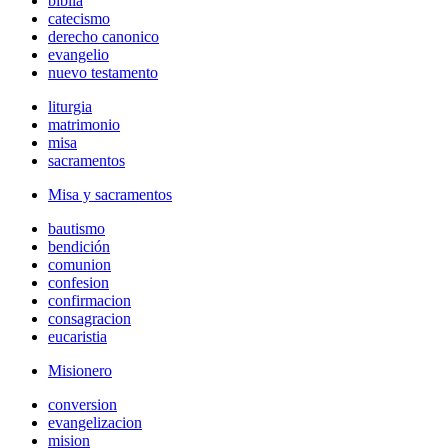
biblia
catecismo
derecho canonico
evangelio
nuevo testamento
liturgia
matrimonio
misa
sacramentos
Misa y sacramentos
bautismo
bendición
comunion
confesion
confirmacion
consagracion
eucaristia
Misionero
conversion
evangelizacion
mision