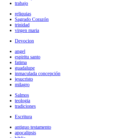
trabajo
reliquias
Sagrado Corazón
trinidad
virgen maria
Devocion
angel
espiritu santo
fatima
guadalupe
inmaculada concepción
jesucristo
milagro
Salmos
teologia
tradiciones
Escritura
antiguo testamento
apocalipsis