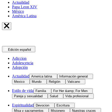
Actualidad
Papa Leon XIV
México
América Latina
Edición
español
Adiccion
Adolescencia
Adopción
Actualidad
America latina
Información general
Mexico
Mundo
Religión
Vaticano
Estilo de vida
Familia
For Her &amp; For Men
Pareja y sexualidad
Salud
Vida profesional
Espiritualidad
Devocion
Escritura
Misa y sacramentos
Misionero
Nuestras cruces