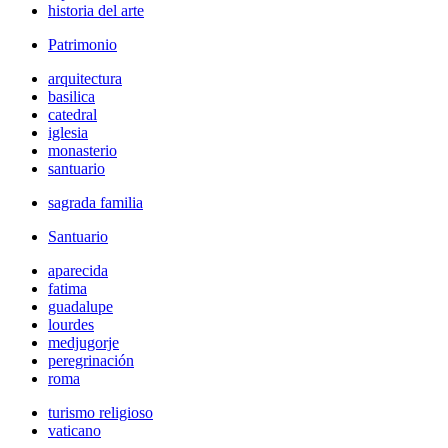
historia del arte
Patrimonio
arquitectura
basilica
catedral
iglesia
monasterio
santuario
sagrada familia
Santuario
aparecida
fatima
guadalupe
lourdes
medjugorje
peregrinación
roma
turismo religioso
vaticano