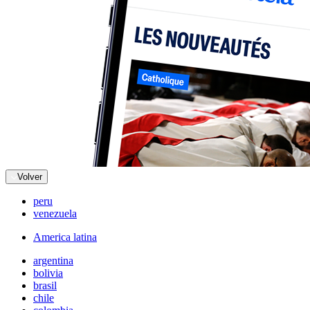
Volver
peru
venezuela
America latina
argentina
bolivia
brasil
chile