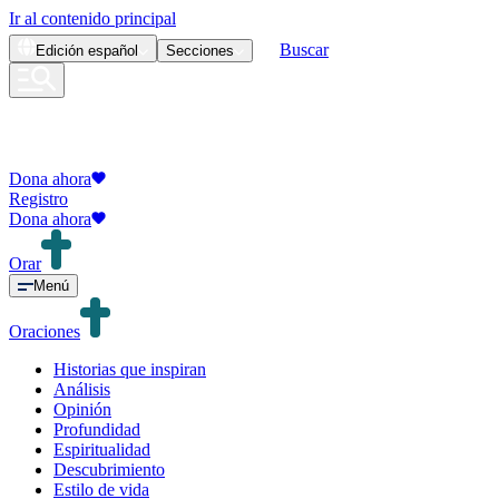
Ir al contenido principal
Buscar
Edición
español
Secciones
Dona ahora
Registro
Dona ahora
Orar
Menú
Oraciones
Historias que inspiran
Análisis
Opinión
Profundidad
Espiritualidad
Descubrimiento
Estilo de vida