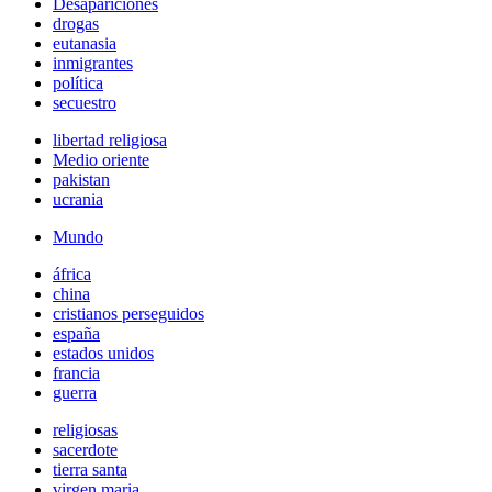
Desapariciones
drogas
eutanasia
inmigrantes
política
secuestro
libertad religiosa
Medio oriente
pakistan
ucrania
Mundo
áfrica
china
cristianos perseguidos
españa
estados unidos
francia
guerra
religiosas
sacerdote
tierra santa
virgen maria