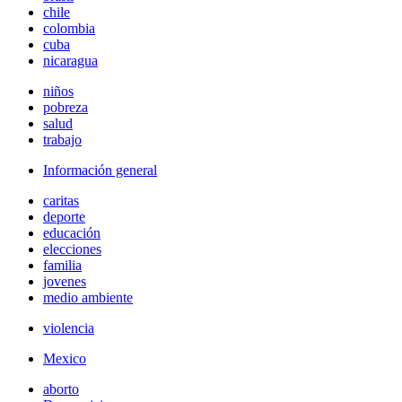
chile
colombia
cuba
nicaragua
niños
pobreza
salud
trabajo
Información general
caritas
deporte
educación
elecciones
familia
jovenes
medio ambiente
violencia
Mexico
aborto