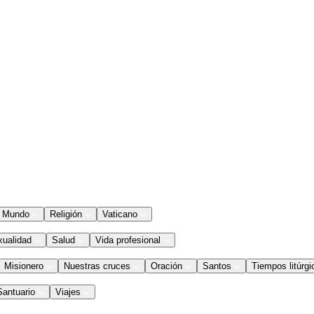
Mundo
Religión
Vaticano
xualidad
Salud
Vida profesional
Misionero
Nuestras cruces
Oración
Santos
Tiempos litúrgi
Santuario
Viajes