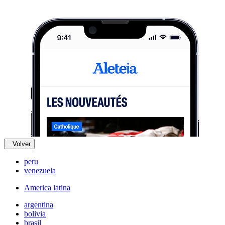
Volver
peru
venezuela
America latina
argentina
bolivia
brasil