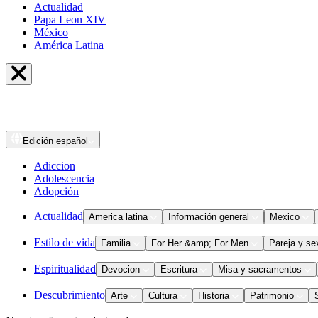
Actualidad
Papa Leon XIV
México
América Latina
Edición
español
Adiccion
Adolescencia
Adopción
Actualidad
America latina
Información general
Mexico
Estilo de vida
Familia
For Her &amp; For Men
Pareja y se
Espiritualidad
Devocion
Escritura
Misa y sacramentos
Descubrimiento
Arte
Cultura
Historia
Patrimonio