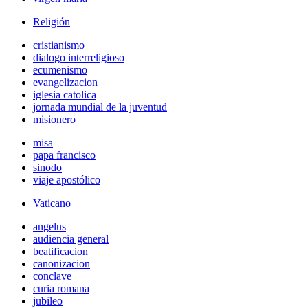
Religión
cristianismo
dialogo interreligioso
ecumenismo
evangelizacion
iglesia catolica
jornada mundial de la juventud
misionero
misa
papa francisco
sinodo
viaje apostólico
Vaticano
angelus
audiencia general
beatificacion
canonizacion
conclave
curia romana
jubileo