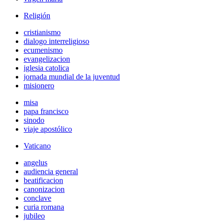
Religión
cristianismo
dialogo interreligioso
ecumenismo
evangelizacion
iglesia catolica
jornada mundial de la juventud
misionero
misa
papa francisco
sinodo
viaje apostólico
Vaticano
angelus
audiencia general
beatificacion
canonizacion
conclave
curia romana
jubileo