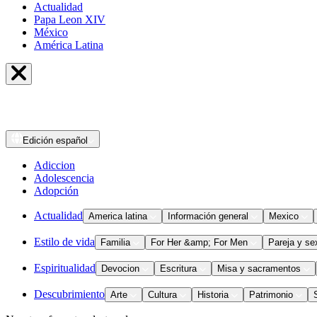
Actualidad
Papa Leon XIV
México
América Latina
Edición
español
Adiccion
Adolescencia
Adopción
Actualidad
America latina
Información general
Mexico
Estilo de vida
Familia
For Her &amp; For Men
Pareja y se
Espiritualidad
Devocion
Escritura
Misa y sacramentos
Descubrimiento
Arte
Cultura
Historia
Patrimonio