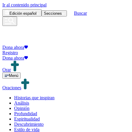
Ir al contenido principal
Buscar
Edición
español
Secciones
Dona ahora
Registro
Dona ahora
Orar
Menú
Oraciones
Historias que inspiran
Análisis
Opinión
Profundidad
Espiritualidad
Descubrimiento
Estilo de vida