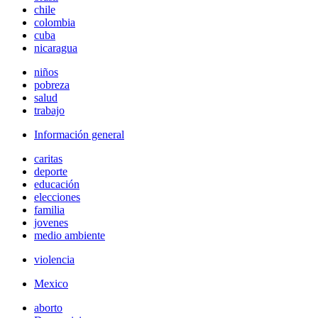
chile
colombia
cuba
nicaragua
niños
pobreza
salud
trabajo
Información general
caritas
deporte
educación
elecciones
familia
jovenes
medio ambiente
violencia
Mexico
aborto