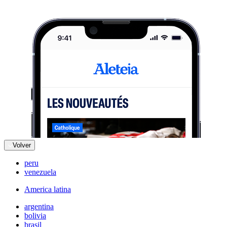
Volver
peru
venezuela
America latina
argentina
bolivia
brasil