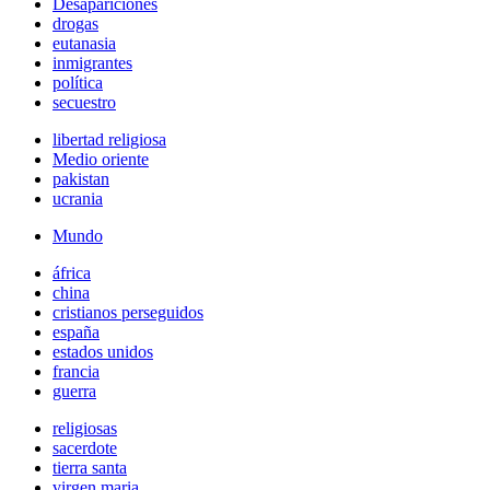
Desapariciones
drogas
eutanasia
inmigrantes
política
secuestro
libertad religiosa
Medio oriente
pakistan
ucrania
Mundo
áfrica
china
cristianos perseguidos
españa
estados unidos
francia
guerra
religiosas
sacerdote
tierra santa
virgen maria