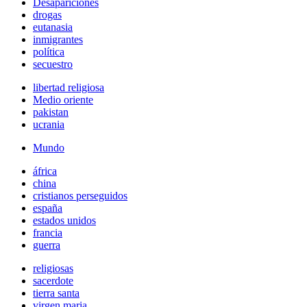
Desapariciones
drogas
eutanasia
inmigrantes
política
secuestro
libertad religiosa
Medio oriente
pakistan
ucrania
Mundo
áfrica
china
cristianos perseguidos
españa
estados unidos
francia
guerra
religiosas
sacerdote
tierra santa
virgen maria