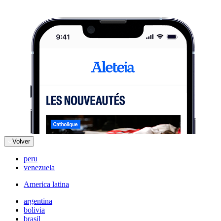
Volver
peru
venezuela
America latina
argentina
bolivia
brasil