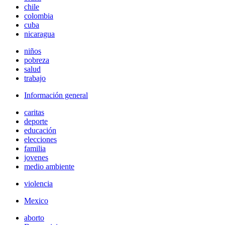
chile
colombia
cuba
nicaragua
niños
pobreza
salud
trabajo
Información general
caritas
deporte
educación
elecciones
familia
jovenes
medio ambiente
violencia
Mexico
aborto