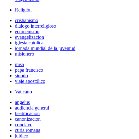
Religión
cristianismo
dialogo interreligioso
ecumenismo
evangelizacion
iglesia catolica
jornada mundial de la juventud
misionero
misa
papa francisco
sinodo
viaje apostólico
Vaticano
angelus
audiencia general
beatificacion
canonizacion
conclave
curia romana
jubileo