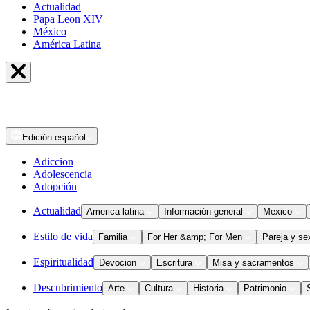
Actualidad
Papa Leon XIV
México
América Latina
Edición
español
Adiccion
Adolescencia
Adopción
Actualidad
America latina
Información general
Mexico
Estilo de vida
Familia
For Her &amp; For Men
Pareja y se
Espiritualidad
Devocion
Escritura
Misa y sacramentos
Descubrimiento
Arte
Cultura
Historia
Patrimonio