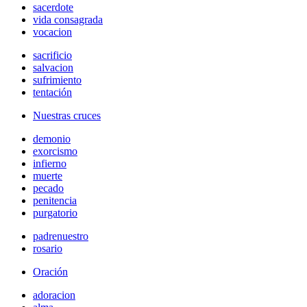
sacerdote
vida consagrada
vocacion
sacrificio
salvacion
sufrimiento
tentación
Nuestras cruces
demonio
exorcismo
infierno
muerte
pecado
penitencia
purgatorio
padrenuestro
rosario
Oración
adoracion