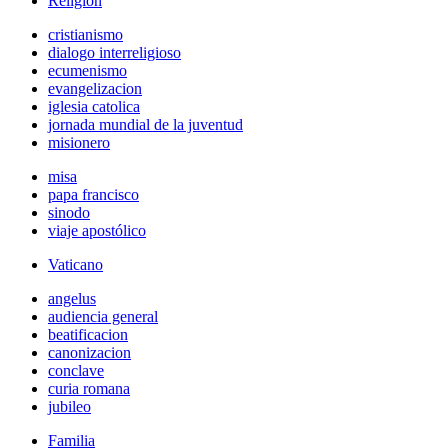
Religión
cristianismo
dialogo interreligioso
ecumenismo
evangelizacion
iglesia catolica
jornada mundial de la juventud
misionero
misa
papa francisco
sinodo
viaje apostólico
Vaticano
angelus
audiencia general
beatificacion
canonizacion
conclave
curia romana
jubileo
Familia