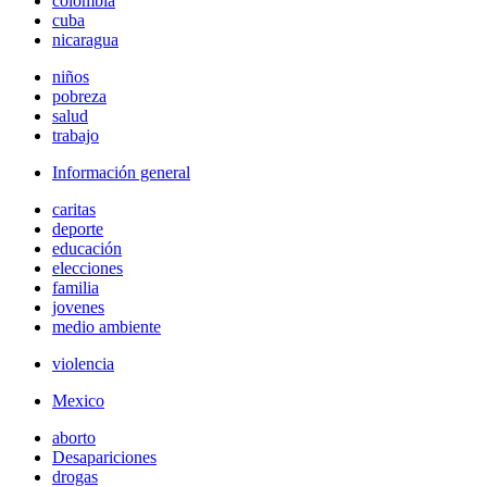
colombia
cuba
nicaragua
niños
pobreza
salud
trabajo
Información general
caritas
deporte
educación
elecciones
familia
jovenes
medio ambiente
violencia
Mexico
aborto
Desapariciones
drogas