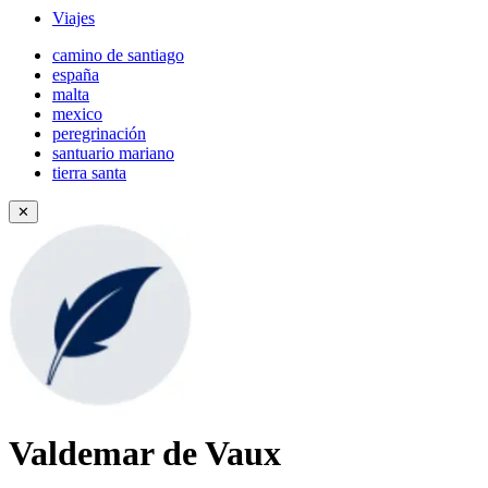
Viajes
camino de santiago
españa
malta
mexico
peregrinación
santuario mariano
tierra santa
✕
Valdemar de Vaux