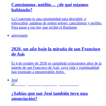
Catecúmeno, neófito… ¿de qué estamos
hablando?
La Cuaresma es una oportunidad para descubrir, o
redescubrir, palabras de origen griego: catecúmeno y neófito.
Para pasar a eso hay que recibir el Bautismo
aniversario
2026, un año bajo la mirada de san Francisco
de Asís
El 4 de octubre de 2026 se cumplirán ochocientos años de la
muerte de san Francisco de Asís, cuya vida y espiritualidad
han inspirado a innumerables fieles.
José
¿Sabías que san José también tuvo una
anunciación?