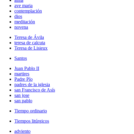
alma
ave maria
contemplación
dios
meditación
novena
Teresa de Ávila
teresa de calcuta
Teresa de Lisieux
Santos
Juan Pablo II
martires
Padre Pío
padres de la iglesia
san Francisco de Asís
san jose
san pablo
Tiempo ordinario
Tiempos litúrgicos
adviento