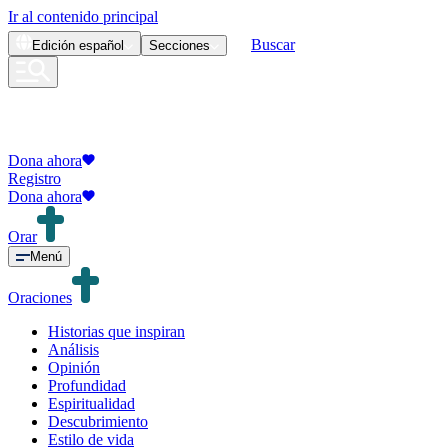
Ir al contenido principal
Buscar
Edición
español
Secciones
Dona ahora
Registro
Dona ahora
Orar
Menú
Oraciones
Historias que inspiran
Análisis
Opinión
Profundidad
Espiritualidad
Descubrimiento
Estilo de vida