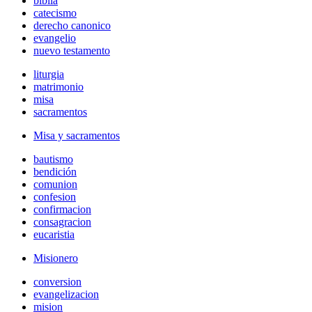
biblia
catecismo
derecho canonico
evangelio
nuevo testamento
liturgia
matrimonio
misa
sacramentos
Misa y sacramentos
bautismo
bendición
comunion
confesion
confirmacion
consagracion
eucaristia
Misionero
conversion
evangelizacion
mision