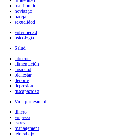
infidelidad
matrimonio
noviazgo
pareja
sexualidad
enfermedad
psicología
Salud
adiccion
alimentación
ansiedad
bienestar
deporte
depresion
discapacidad
Vida profesional
dinero
empresa
estres
management
teletrabajo