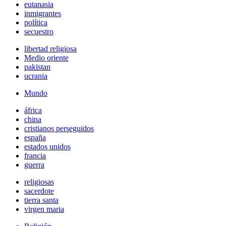
eutanasia
inmigrantes
política
secuestro
libertad religiosa
Medio oriente
pakistan
ucrania
Mundo
áfrica
china
cristianos perseguidos
españa
estados unidos
francia
guerra
religiosas
sacerdote
tierra santa
virgen maria