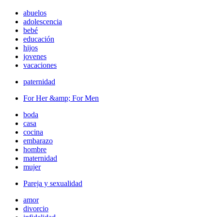
abuelos
adolescencia
bebé
educación
hijos
jovenes
vacaciones
paternidad
For Her &amp; For Men
boda
casa
cocina
embarazo
hombre
maternidad
mujer
Pareja y sexualidad
amor
divorcio