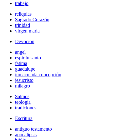
trabajo
reliquias
Sagrado Corazón
trinidad
virgen maria
Devocion
angel
espiritu santo
fatima
guadalupe
inmaculada concepción
jesucristo
milagro
Salmos
teologia
tradiciones
Escritura
antiguo testamento
apocalipsis