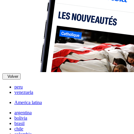
Volver
peru
venezuela
America latina
argentina
bolivia
brasil
chile