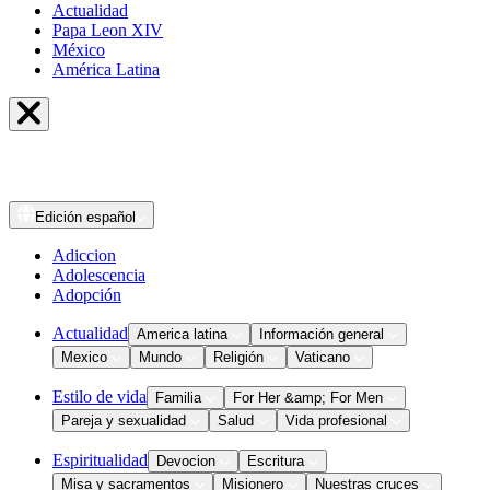
Actualidad
Papa Leon XIV
México
América Latina
Edición
español
Adiccion
Adolescencia
Adopción
Actualidad
America latina
Información general
Mexico
Mundo
Religión
Vaticano
Estilo de vida
Familia
For Her &amp; For Men
Pareja y sexualidad
Salud
Vida profesional
Espiritualidad
Devocion
Escritura
Misa y sacramentos
Misionero
Nuestras cruces