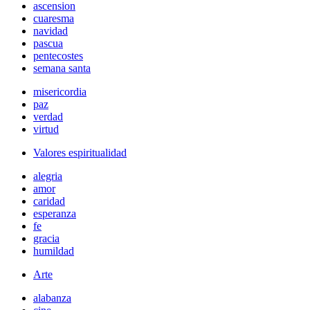
ascension
cuaresma
navidad
pascua
pentecostes
semana santa
misericordia
paz
verdad
virtud
Valores espiritualidad
alegria
amor
caridad
esperanza
fe
gracia
humildad
Arte
alabanza