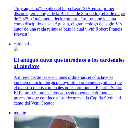
"Soy agustino", explicó el Papa León XIV en su primer
discurso, en la logia de la Basílica de San Pedro, el 8 de mayo
de 2025. ¿Qué quería decir con este término, que lo sitúa
como discípulo de san Agustín, el gran teólogo del siglo V y
autor de una regla religiosa bajo la cual vivió Robert Francis
Prevost?
cardenal
El antiguo canto que introduce a los cardenales
al cónclave
A diferencia de las elecciones ordinarias, el cónclave es
también un acto litúrgico, cuyo ritual pretende significar que
el maestro de los cardenales no es otro que el Espíritu Santo.
El Espíritu Santo es invocado solemnemente durante la
procesión que conduce a los electores a la Capilla Sixtina al
canto del Veni Creator
muerte