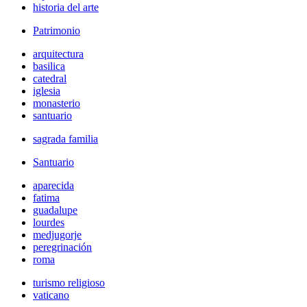
historia del arte
Patrimonio
arquitectura
basilica
catedral
iglesia
monasterio
santuario
sagrada familia
Santuario
aparecida
fatima
guadalupe
lourdes
medjugorje
peregrinación
roma
turismo religioso
vaticano