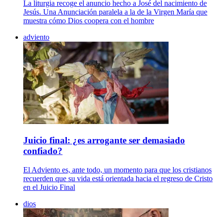
La liturgia recoge el anuncio hecho a José del nacimiento de
Jesús. Una Anunciación paralela a la de la Virgen María que
muestra cómo Dios coopera con el hombre
adviento
Juicio final: ¿es arrogante ser demasiado
confiado?
El Adviento es, ante todo, un momento para que los cristianos
recuerden que su vida está orientada hacia el regreso de Cristo
en el Juicio Final
dios