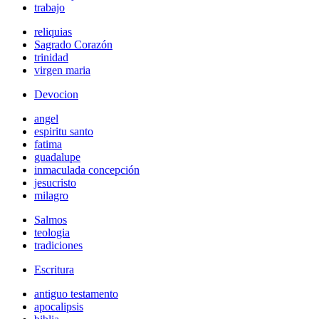
trabajo
reliquias
Sagrado Corazón
trinidad
virgen maria
Devocion
angel
espiritu santo
fatima
guadalupe
inmaculada concepción
jesucristo
milagro
Salmos
teologia
tradiciones
Escritura
antiguo testamento
apocalipsis