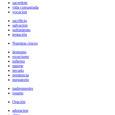
sacerdote
vida consagrada
vocacion
sacrificio
salvacion
sufrimiento
tentación
Nuestras cruces
demonio
exorcismo
infierno
muerte
pecado
penitencia
purgatorio
padrenuestro
rosario
Oración
adoracion