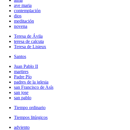
alma
ave maria
contemplación
dios
meditación
novena
Teresa de Ávila
teresa de calcuta
Teresa de Lisieux
Santos
Juan Pablo II
martires
Padre Pío
padres de la iglesia
san Francisco de Asís
san jose
san pablo
Tiempo ordinario
Tiempos litúrgicos
adviento