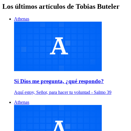
Los últimos artículos de Tobias Buteler
Athenas
Si Dios me pregunta, ¿qué respondo?
Aquí estoy, Señor, para hacer tu voluntad - Salmo 39
Athenas