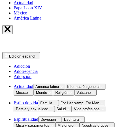
Actualidad
Papa Leon XIV
México
América Latina
Edición
español
Adiccion
Adolescencia
Adopción
Actualidad
America latina
Información general
Mexico
Mundo
Religión
Vaticano
Estilo de vida
Familia
For Her &amp; For Men
Pareja y sexualidad
Salud
Vida profesional
Espiritualidad
Devocion
Escritura
Misa y sacramentos
Misionero
Nuestras cruces