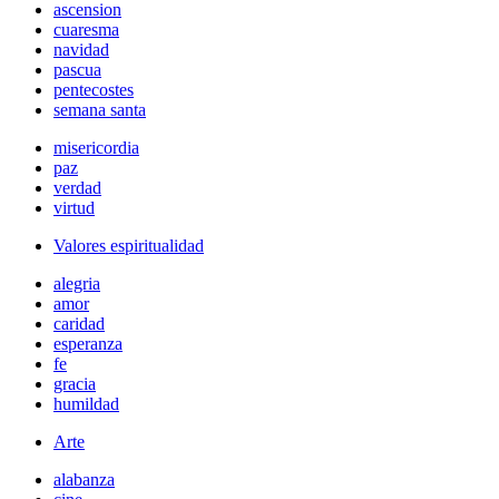
ascension
cuaresma
navidad
pascua
pentecostes
semana santa
misericordia
paz
verdad
virtud
Valores espiritualidad
alegria
amor
caridad
esperanza
fe
gracia
humildad
Arte
alabanza