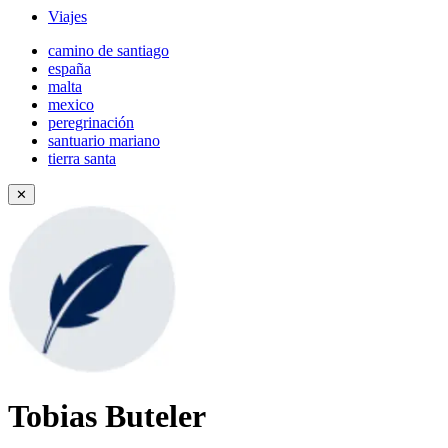
Viajes
camino de santiago
españa
malta
mexico
peregrinación
santuario mariano
tierra santa
✕
Tobias Buteler