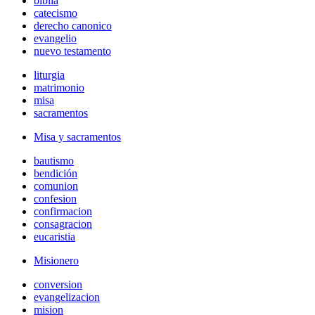
biblia
catecismo
derecho canonico
evangelio
nuevo testamento
liturgia
matrimonio
misa
sacramentos
Misa y sacramentos
bautismo
bendición
comunion
confesion
confirmacion
consagracion
eucaristia
Misionero
conversion
evangelizacion
mision