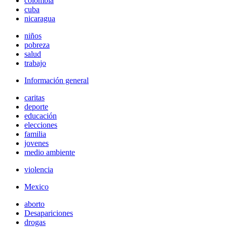
colombia
cuba
nicaragua
niños
pobreza
salud
trabajo
Información general
caritas
deporte
educación
elecciones
familia
jovenes
medio ambiente
violencia
Mexico
aborto
Desapariciones
drogas