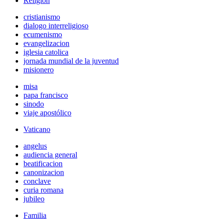
Religión
cristianismo
dialogo interreligioso
ecumenismo
evangelizacion
iglesia catolica
jornada mundial de la juventud
misionero
misa
papa francisco
sinodo
viaje apostólico
Vaticano
angelus
audiencia general
beatificacion
canonizacion
conclave
curia romana
jubileo
Familia