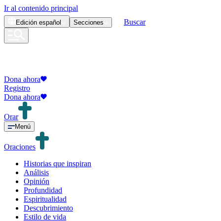
Ir al contenido principal
Buscar
Edición
español
Secciones
Dona ahora
Registro
Dona ahora
Orar
Menú
Oraciones
Historias que inspiran
Análisis
Opinión
Profundidad
Espiritualidad
Descubrimiento
Estilo de vida