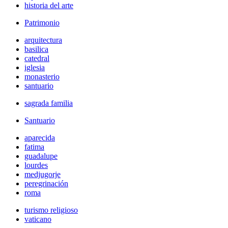
historia del arte
Patrimonio
arquitectura
basilica
catedral
iglesia
monasterio
santuario
sagrada familia
Santuario
aparecida
fatima
guadalupe
lourdes
medjugorje
peregrinación
roma
turismo religioso
vaticano