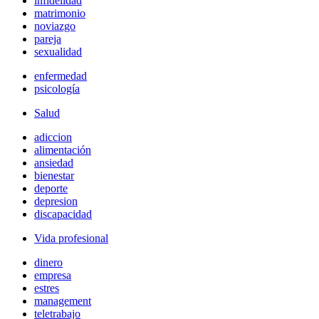
infidelidad
matrimonio
noviazgo
pareja
sexualidad
enfermedad
psicología
Salud
adiccion
alimentación
ansiedad
bienestar
deporte
depresion
discapacidad
Vida profesional
dinero
empresa
estres
management
teletrabajo