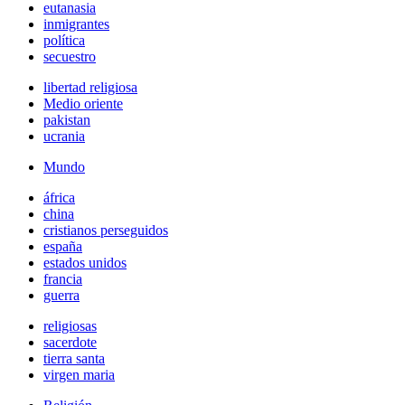
eutanasia
inmigrantes
política
secuestro
libertad religiosa
Medio oriente
pakistan
ucrania
Mundo
áfrica
china
cristianos perseguidos
españa
estados unidos
francia
guerra
religiosas
sacerdote
tierra santa
virgen maria