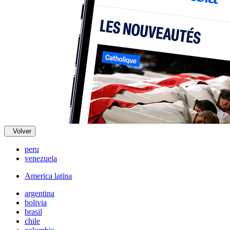
Volver
peru
venezuela
America latina
argentina
bolivia
brasil
chile