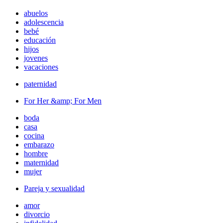
abuelos
adolescencia
bebé
educación
hijos
jovenes
vacaciones
paternidad
For Her &amp; For Men
boda
casa
cocina
embarazo
hombre
maternidad
mujer
Pareja y sexualidad
amor
divorcio