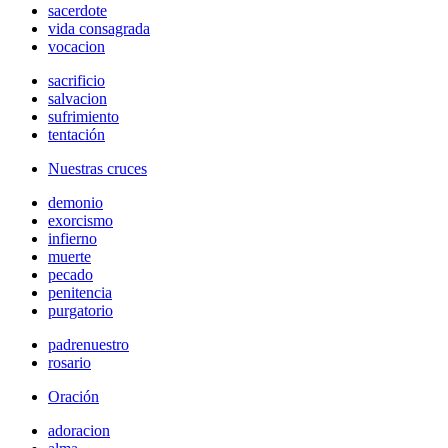
sacerdote
vida consagrada
vocacion
sacrificio
salvacion
sufrimiento
tentación
Nuestras cruces
demonio
exorcismo
infierno
muerte
pecado
penitencia
purgatorio
padrenuestro
rosario
Oración
adoracion