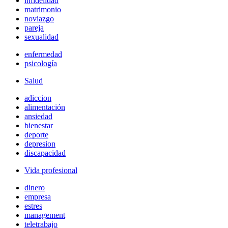
infidelidad
matrimonio
noviazgo
pareja
sexualidad
enfermedad
psicología
Salud
adiccion
alimentación
ansiedad
bienestar
deporte
depresion
discapacidad
Vida profesional
dinero
empresa
estres
management
teletrabajo