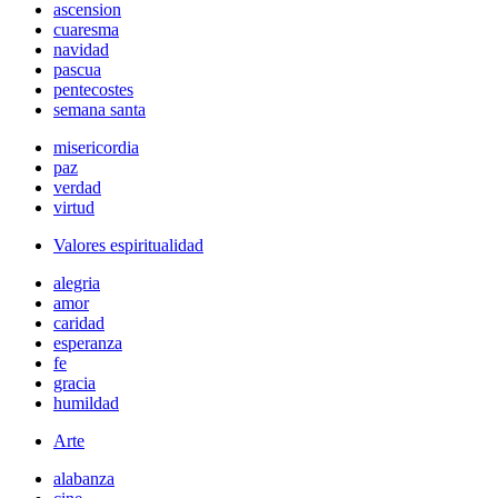
ascension
cuaresma
navidad
pascua
pentecostes
semana santa
misericordia
paz
verdad
virtud
Valores espiritualidad
alegria
amor
caridad
esperanza
fe
gracia
humildad
Arte
alabanza