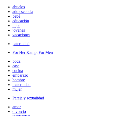
abuelos
adolescencia
bebé
educación
hijos
jovenes
vacaciones
paternidad
For Her &amp; For Men
boda
casa
cocina
embarazo
hombre
maternidad
mujer
Pareja y sexualidad
amor
divorcio