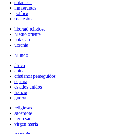
eutanasia
inmigrantes
política
secuestro
libertad religiosa
Medio oriente
pakistan
ucrania
Mundo
áfrica
china
cristianos perseguidos
españa
estados unidos
francia
guerra
religiosas
sacerdote
tierra santa
virgen maria