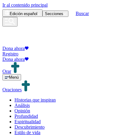
Ir al contenido principal
Buscar
Edición
español
Secciones
Dona ahora
Registro
Dona ahora
Orar
Menú
Oraciones
Historias que inspiran
Análisis
Opinión
Profundidad
Espiritualidad
Descubrimiento
Estilo de vida