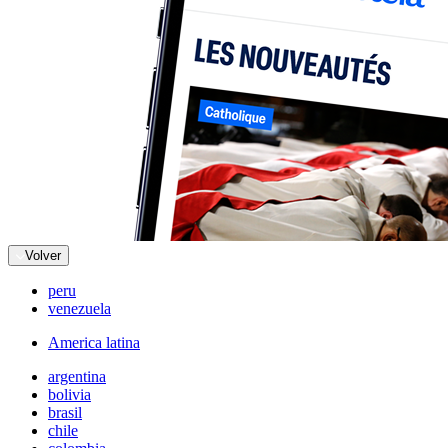
Volver
peru
venezuela
America latina
argentina
bolivia
brasil
chile