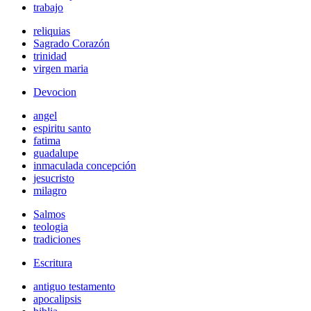
trabajo
reliquias
Sagrado Corazón
trinidad
virgen maria
Devocion
angel
espiritu santo
fatima
guadalupe
inmaculada concepción
jesucristo
milagro
Salmos
teologia
tradiciones
Escritura
antiguo testamento
apocalipsis