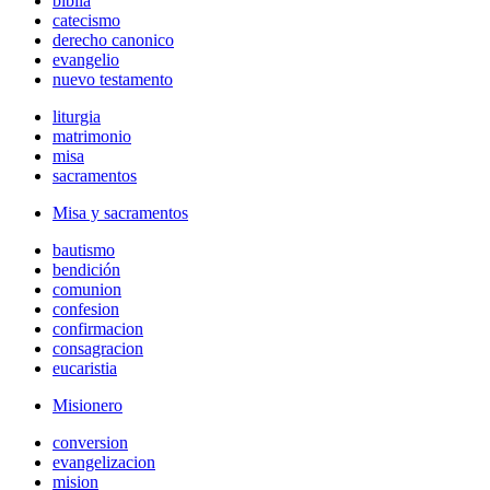
biblia
catecismo
derecho canonico
evangelio
nuevo testamento
liturgia
matrimonio
misa
sacramentos
Misa y sacramentos
bautismo
bendición
comunion
confesion
confirmacion
consagracion
eucaristia
Misionero
conversion
evangelizacion
mision