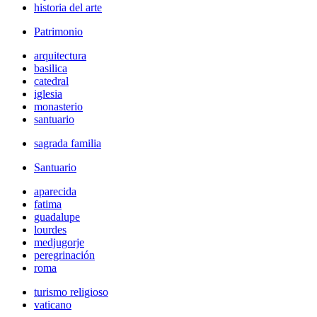
historia del arte
Patrimonio
arquitectura
basilica
catedral
iglesia
monasterio
santuario
sagrada familia
Santuario
aparecida
fatima
guadalupe
lourdes
medjugorje
peregrinación
roma
turismo religioso
vaticano