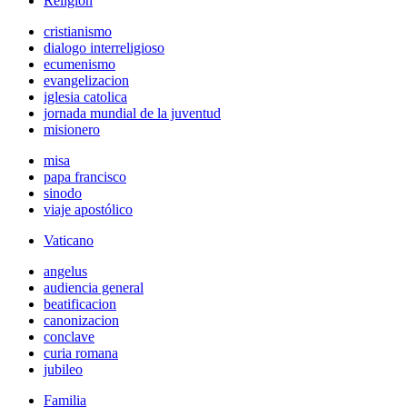
Religión
cristianismo
dialogo interreligioso
ecumenismo
evangelizacion
iglesia catolica
jornada mundial de la juventud
misionero
misa
papa francisco
sinodo
viaje apostólico
Vaticano
angelus
audiencia general
beatificacion
canonizacion
conclave
curia romana
jubileo
Familia