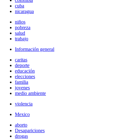
colombia
cuba
nicaragua
niños
pobreza
salud
trabajo
Información general
caritas
deporte
educación
elecciones
familia
jovenes
medio ambiente
violencia
Mexico
aborto
Desapariciones
drogas