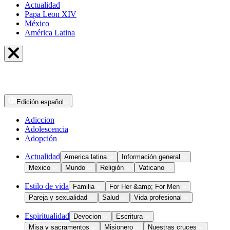
Actualidad
Papa Leon XIV
México
América Latina
Edición
español
Adiccion
Adolescencia
Adopción
Actualidad
America latina
Información general
Mexico
Mundo
Religión
Vaticano
Estilo de vida
Familia
For Her &amp; For Men
Pareja y sexualidad
Salud
Vida profesional
Espiritualidad
Devocion
Escritura
Misa y sacramentos
Misionero
Nuestras cruces