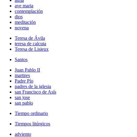
alma
ave maria
contemplación
dios
meditación
novena
Teresa de Ávila
teresa de calcuta
Teresa de Lisieux
Santos
Juan Pablo II
martires
Padre Pío
padres de la iglesia
san Francisco de Asís
san jose
san pablo
Tiempo ordinario
Tiempos litúrgicos
adviento