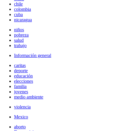
chile
colombia
cuba
nicaragua
niños
pobreza
salud
trabajo
Información general
caritas
deporte
educación
elecciones
familia
jovenes
medio ambiente
violencia
Mexico
aborto