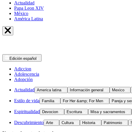
Actualidad
Papa Leon XIV
México
América Latina
Edición
español
Adiccion
Adolescencia
Adopción
Actualidad
America latina
Información general
Mexico
Estilo de vida
Familia
For Her &amp; For Men
Pareja y se
Espiritualidad
Devocion
Escritura
Misa y sacramentos
Descubrimiento
Arte
Cultura
Historia
Patrimonio