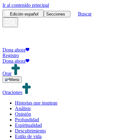
Ir al contenido principal
Buscar
Edición
español
Secciones
Dona ahora
Registro
Dona ahora
Orar
Menú
Oraciones
Historias que inspiran
Análisis
Opinión
Profundidad
Espiritualidad
Descubrimiento
Estilo de vida