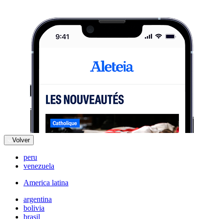
Volver
peru
venezuela
America latina
argentina
bolivia
brasil