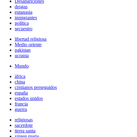
Desapariciones
drogas
eutanasia
inmigrantes
política
secuestro
libertad religiosa
Medio oriente
pakistan
ucrania
Mundo
áfrica
china
cristianos perseguidos
españa
estados unidos
francia
guerra
religiosas
sacerdote
tierra santa
virgen maria