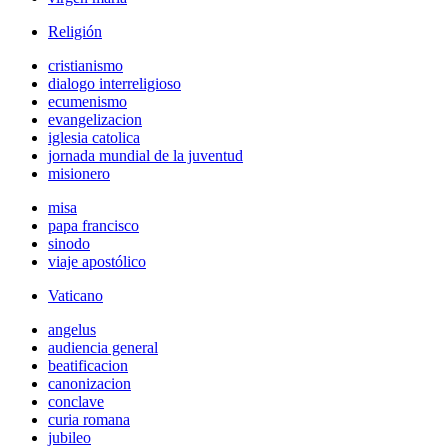
Religión
cristianismo
dialogo interreligioso
ecumenismo
evangelizacion
iglesia catolica
jornada mundial de la juventud
misionero
misa
papa francisco
sinodo
viaje apostólico
Vaticano
angelus
audiencia general
beatificacion
canonizacion
conclave
curia romana
jubileo