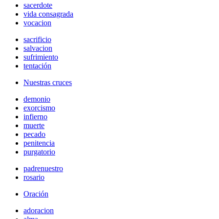
sacerdote
vida consagrada
vocacion
sacrificio
salvacion
sufrimiento
tentación
Nuestras cruces
demonio
exorcismo
infierno
muerte
pecado
penitencia
purgatorio
padrenuestro
rosario
Oración
adoracion