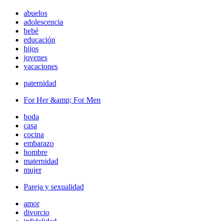
abuelos
adolescencia
bebé
educación
hijos
jovenes
vacaciones
paternidad
For Her &amp; For Men
boda
casa
cocina
embarazo
hombre
maternidad
mujer
Pareja y sexualidad
amor
divorcio