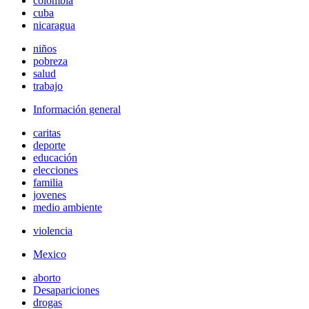
colombia
cuba
nicaragua
niños
pobreza
salud
trabajo
Información general
caritas
deporte
educación
elecciones
familia
jovenes
medio ambiente
violencia
Mexico
aborto
Desapariciones
drogas