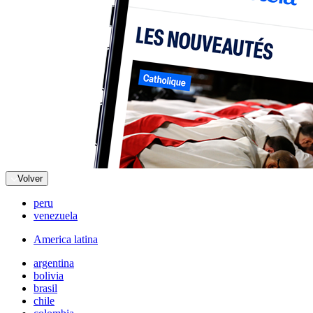
Volver
peru
venezuela
America latina
argentina
bolivia
brasil
chile