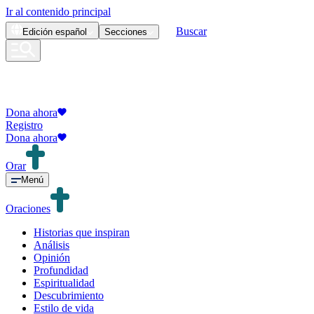
Ir al contenido principal
Buscar
Edición
español
Secciones
Dona ahora
Registro
Dona ahora
Orar
Menú
Oraciones
Historias que inspiran
Análisis
Opinión
Profundidad
Espiritualidad
Descubrimiento
Estilo de vida