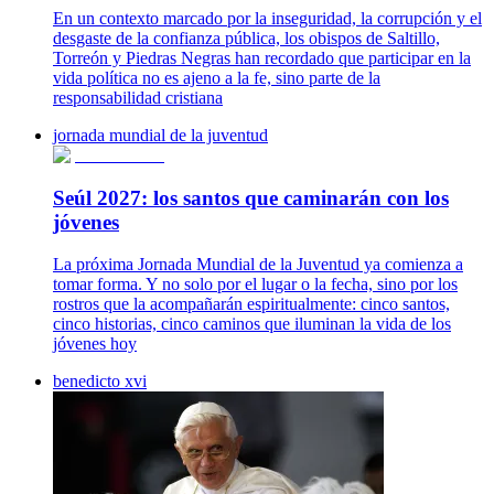
En un contexto marcado por la inseguridad, la corrupción y el
desgaste de la confianza pública, los obispos de Saltillo,
Torreón y Piedras Negras han recordado que participar en la
vida política no es ajeno a la fe, sino parte de la
responsabilidad cristiana
jornada mundial de la juventud
Seúl 2027: los santos que caminarán con los
jóvenes
La próxima Jornada Mundial de la Juventud ya comienza a
tomar forma. Y no solo por el lugar o la fecha, sino por los
rostros que la acompañarán espiritualmente: cinco santos,
cinco historias, cinco caminos que iluminan la vida de los
jóvenes hoy
benedicto xvi