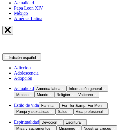
Actualidad
Papa Leon XIV
México
América Latina
Edición
español
Adiccion
Adolescencia
Adopción
Actualidad
America latina
Información general
Mexico
Mundo
Religión
Vaticano
Estilo de vida
Familia
For Her &amp; For Men
Pareja y sexualidad
Salud
Vida profesional
Espiritualidad
Devocion
Escritura
Misa y sacramentos
Misionero
Nuestras cruces