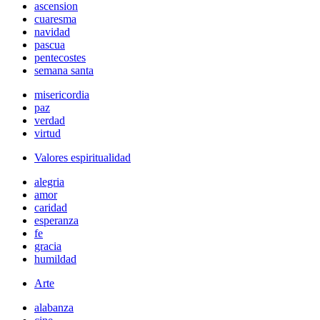
ascension
cuaresma
navidad
pascua
pentecostes
semana santa
misericordia
paz
verdad
virtud
Valores espiritualidad
alegria
amor
caridad
esperanza
fe
gracia
humildad
Arte
alabanza