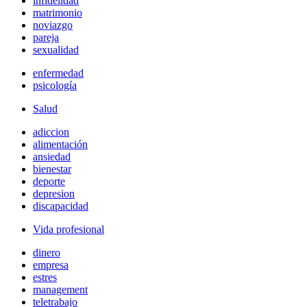
infidelidad
matrimonio
noviazgo
pareja
sexualidad
enfermedad
psicología
Salud
adiccion
alimentación
ansiedad
bienestar
deporte
depresion
discapacidad
Vida profesional
dinero
empresa
estres
management
teletrabajo