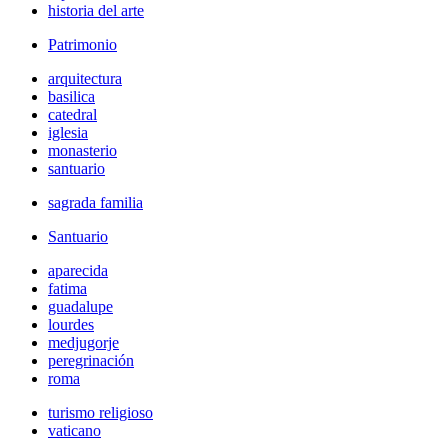
historia del arte
Patrimonio
arquitectura
basilica
catedral
iglesia
monasterio
santuario
sagrada familia
Santuario
aparecida
fatima
guadalupe
lourdes
medjugorje
peregrinación
roma
turismo religioso
vaticano