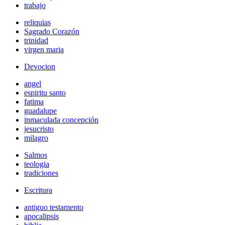
trabajo
reliquias
Sagrado Corazón
trinidad
virgen maria
Devocion
angel
espiritu santo
fatima
guadalupe
inmaculada concepción
jesucristo
milagro
Salmos
teologia
tradiciones
Escritura
antiguo testamento
apocalipsis