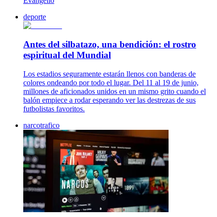
Evangelio
deporte
Antes del silbatazo, una bendición: el rostro
espiritual del Mundial
Los estadios seguramente estarán llenos con banderas de
colores ondeando por todo el lugar. Del 11 al 19 de junio,
millones de aficionados unidos en un mismo grito cuando el
balón empiece a rodar esperando ver las destrezas de sus
futbolistas favoritos.
narcotrafico