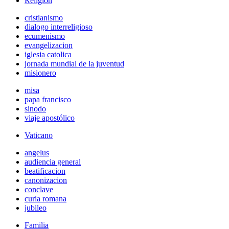
Religión
cristianismo
dialogo interreligioso
ecumenismo
evangelizacion
iglesia catolica
jornada mundial de la juventud
misionero
misa
papa francisco
sinodo
viaje apostólico
Vaticano
angelus
audiencia general
beatificacion
canonizacion
conclave
curia romana
jubileo
Familia