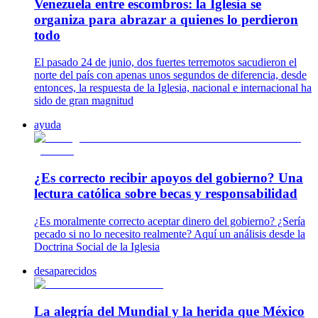
Venezuela entre escombros: la Iglesia se
organiza para abrazar a quienes lo perdieron
todo
El pasado 24 de junio, dos fuertes terremotos sacudieron el
norte del país con apenas unos segundos de diferencia, desde
entonces, la respuesta de la Iglesia, nacional e internacional ha
sido de gran magnitud
ayuda
¿Es correcto recibir apoyos del gobierno? Una
lectura católica sobre becas y responsabilidad
¿Es moralmente correcto aceptar dinero del gobierno? ¿Sería
pecado si no lo necesito realmente? Aquí un análisis desde la
Doctrina Social de la Iglesia
desaparecidos
La alegría del Mundial y la herida que México