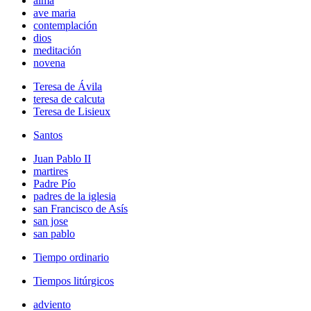
alma
ave maria
contemplación
dios
meditación
novena
Teresa de Ávila
teresa de calcuta
Teresa de Lisieux
Santos
Juan Pablo II
martires
Padre Pío
padres de la iglesia
san Francisco de Asís
san jose
san pablo
Tiempo ordinario
Tiempos litúrgicos
adviento