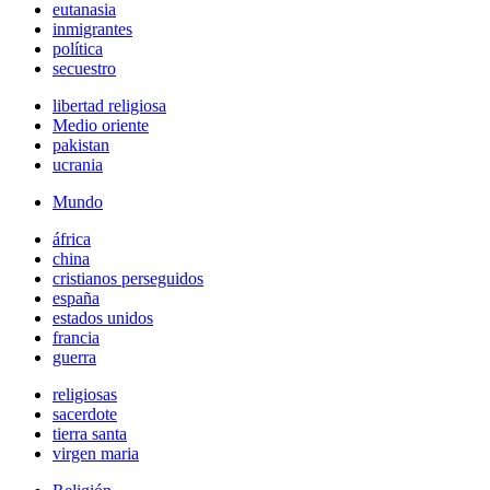
eutanasia
inmigrantes
política
secuestro
libertad religiosa
Medio oriente
pakistan
ucrania
Mundo
áfrica
china
cristianos perseguidos
españa
estados unidos
francia
guerra
religiosas
sacerdote
tierra santa
virgen maria