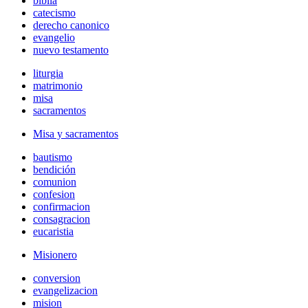
biblia
catecismo
derecho canonico
evangelio
nuevo testamento
liturgia
matrimonio
misa
sacramentos
Misa y sacramentos
bautismo
bendición
comunion
confesion
confirmacion
consagracion
eucaristia
Misionero
conversion
evangelizacion
mision