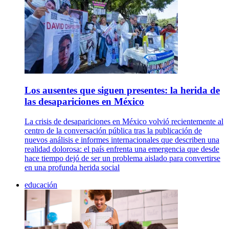
Los ausentes que siguen presentes: la herida de
las desapariciones en México
La crisis de desapariciones en México volvió recientemente al
centro de la conversación pública tras la publicación de
nuevos análisis e informes internacionales que describen una
realidad dolorosa: el país enfrenta una emergencia que desde
hace tiempo dejó de ser un problema aislado para convertirse
en una profunda herida social
educación