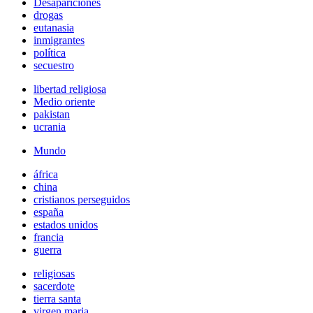
Desapariciones
drogas
eutanasia
inmigrantes
política
secuestro
libertad religiosa
Medio oriente
pakistan
ucrania
Mundo
áfrica
china
cristianos perseguidos
españa
estados unidos
francia
guerra
religiosas
sacerdote
tierra santa
virgen maria