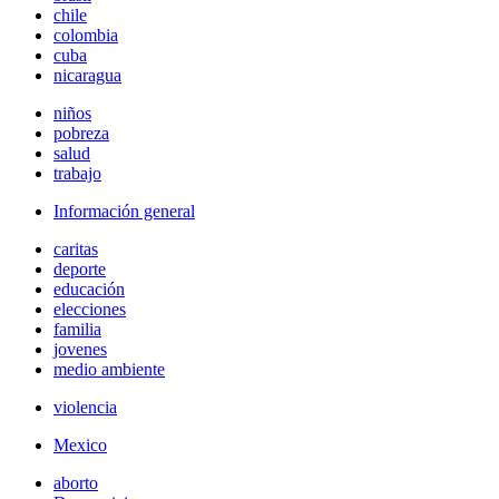
chile
colombia
cuba
nicaragua
niños
pobreza
salud
trabajo
Información general
caritas
deporte
educación
elecciones
familia
jovenes
medio ambiente
violencia
Mexico
aborto