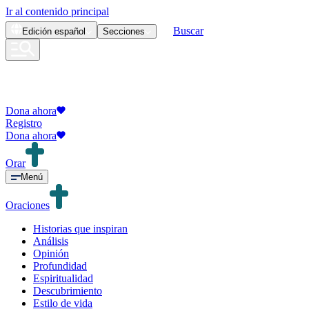
Ir al contenido principal
Buscar
Edición
español
Secciones
Dona ahora
Registro
Dona ahora
Orar
Menú
Oraciones
Historias que inspiran
Análisis
Opinión
Profundidad
Espiritualidad
Descubrimiento
Estilo de vida