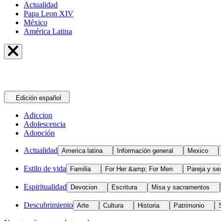
Actualidad
Papa Leon XIV
México
América Latina
Edición
español
Adiccion
Adolescencia
Adopción
Actualidad
America latina
Información general
Mexico
Estilo de vida
Familia
For Her &amp; For Men
Pareja y se
Espiritualidad
Devocion
Escritura
Misa y sacramentos
Descubrimiento
Arte
Cultura
Historia
Patrimonio