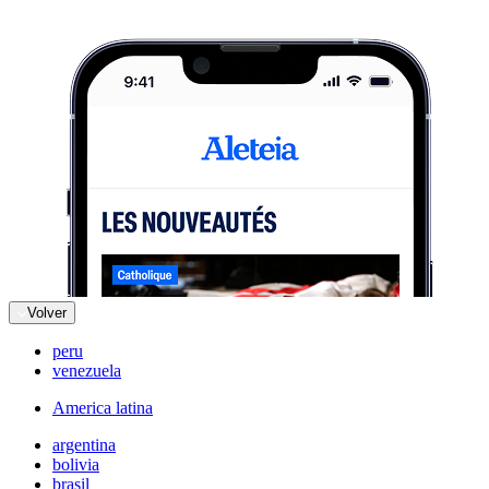
Volver
peru
venezuela
America latina
argentina
bolivia
brasil