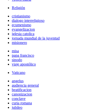
Religión
cristianismo
dialogo interreligioso
ecumenismo
evangelizacion
iglesia catolica
jornada mundial de la juventud
misionero
misa
papa francisco
sinodo
viaje apostólico
Vaticano
angelus
audiencia general
beatificacion
canonizacion
conclave
curia romana
jubileo