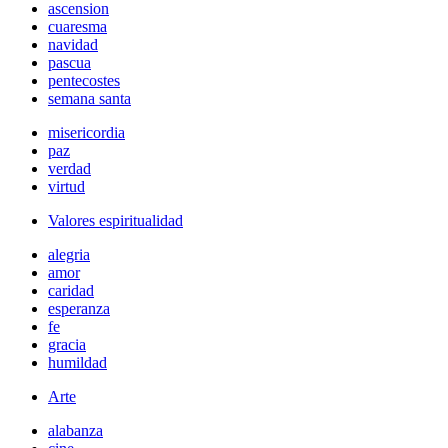
ascension
cuaresma
navidad
pascua
pentecostes
semana santa
misericordia
paz
verdad
virtud
Valores espiritualidad
alegria
amor
caridad
esperanza
fe
gracia
humildad
Arte
alabanza