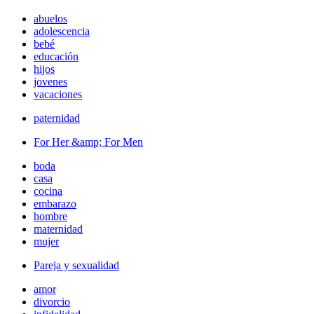
abuelos
adolescencia
bebé
educación
hijos
jovenes
vacaciones
paternidad
For Her &amp; For Men
boda
casa
cocina
embarazo
hombre
maternidad
mujer
Pareja y sexualidad
amor
divorcio