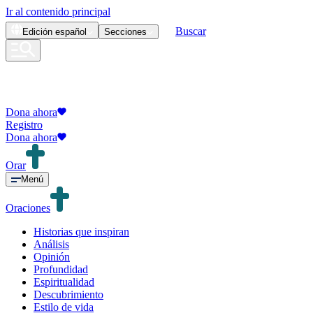
Ir al contenido principal
Buscar
Edición
español
Secciones
Dona ahora
Registro
Dona ahora
Orar
Menú
Oraciones
Historias que inspiran
Análisis
Opinión
Profundidad
Espiritualidad
Descubrimiento
Estilo de vida