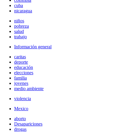
colombia
cuba
nicaragua
niños
pobreza
salud
trabajo
Información general
caritas
deporte
educación
elecciones
familia
jovenes
medio ambiente
violencia
Mexico
aborto
Desapariciones
drogas