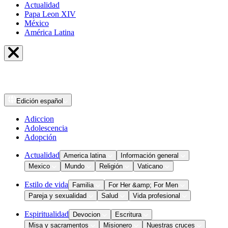
Actualidad
Papa Leon XIV
México
América Latina
Edición
español
Adiccion
Adolescencia
Adopción
Actualidad
America latina
Información general
Mexico
Mundo
Religión
Vaticano
Estilo de vida
Familia
For Her &amp; For Men
Pareja y sexualidad
Salud
Vida profesional
Espiritualidad
Devocion
Escritura
Misa y sacramentos
Misionero
Nuestras cruces