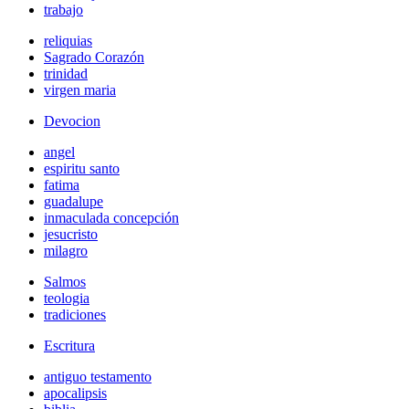
trabajo
reliquias
Sagrado Corazón
trinidad
virgen maria
Devocion
angel
espiritu santo
fatima
guadalupe
inmaculada concepción
jesucristo
milagro
Salmos
teologia
tradiciones
Escritura
antiguo testamento
apocalipsis