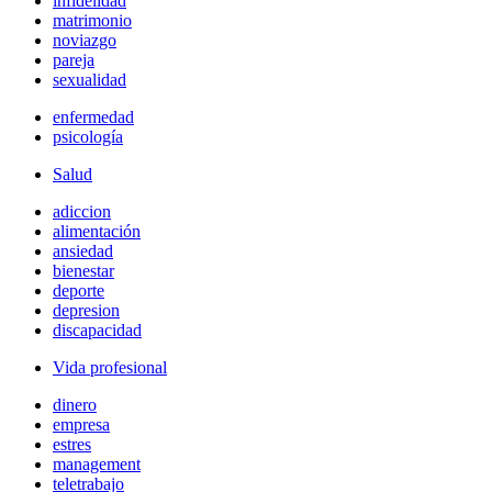
infidelidad
matrimonio
noviazgo
pareja
sexualidad
enfermedad
psicología
Salud
adiccion
alimentación
ansiedad
bienestar
deporte
depresion
discapacidad
Vida profesional
dinero
empresa
estres
management
teletrabajo