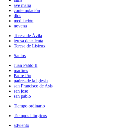
alma
ave maria
contemplación
dios
meditación
novena
Teresa de Ávila
teresa de calcuta
Teresa de Lisieux
Santos
Juan Pablo II
martires
Padre Pío
padres de la iglesia
san Francisco de Asís
san jose
san pablo
Tiempo ordinario
Tiempos litúrgicos
adviento