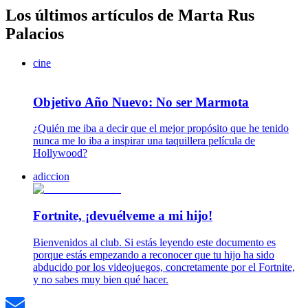
Los últimos artículos de Marta Rus
Palacios
cine
Objetivo Año Nuevo: No ser Marmota
¿Quién me iba a decir que el mejor propósito que he tenido
nunca me lo iba a inspirar una taquillera película de
Hollywood?
adiccion
Fortnite, ¡devuélveme a mi hijo!
Bienvenidos al club. Si estás leyendo este documento es
porque estás empezando a reconocer que tu hijo ha sido
abducido por los videojuegos, concretamente por el Fortnite,
y no sabes muy bien qué hacer.