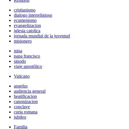
Religión
cristianismo
dialogo interreligioso
ecumenismo
evangelizacion
iglesia catolica
jornada mundial de la juventud
misionero
misa
papa francisco
sinodo
viaje apostólico
Vaticano
angelus
audiencia general
beatificacion
canonizacion
conclave
curia romana
jubileo
Familia