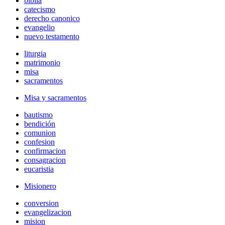
biblia
catecismo
derecho canonico
evangelio
nuevo testamento
liturgia
matrimonio
misa
sacramentos
Misa y sacramentos
bautismo
bendición
comunion
confesion
confirmacion
consagracion
eucaristia
Misionero
conversion
evangelizacion
mision