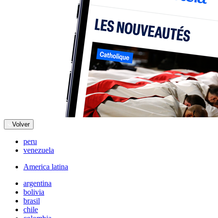
Volver
peru
venezuela
America latina
argentina
bolivia
brasil
chile