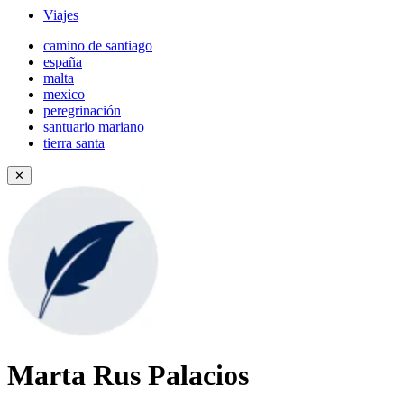
Viajes
camino de santiago
españa
malta
mexico
peregrinación
santuario mariano
tierra santa
✕
Marta Rus Palacios