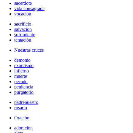
sacerdote
vida consagrada
vocacion
sacrificio
salvacion
sufrimiento
tentación
Nuestras cruces
demonio
exorcismo
infierno
muerte
pecado
penitencia
purgatorio
padrenuestro
rosario
Oración
adoracion