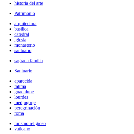
historia del arte
Patrimonio
arquitectura
basilica
catedral
iglesia
monasterio
santuario
sagrada familia
Santuario
aparecida
fatima
guadalupe
lourdes
medjugorje
peregrinación
roma
turismo religioso
vaticano