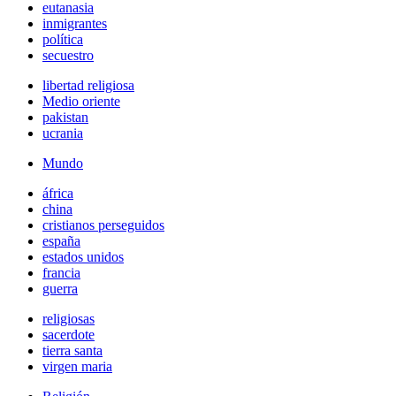
eutanasia
inmigrantes
política
secuestro
libertad religiosa
Medio oriente
pakistan
ucrania
Mundo
áfrica
china
cristianos perseguidos
españa
estados unidos
francia
guerra
religiosas
sacerdote
tierra santa
virgen maria