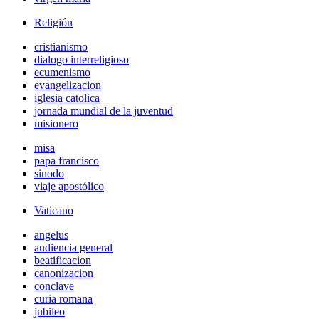
Religión
cristianismo
dialogo interreligioso
ecumenismo
evangelizacion
iglesia catolica
jornada mundial de la juventud
misionero
misa
papa francisco
sinodo
viaje apostólico
Vaticano
angelus
audiencia general
beatificacion
canonizacion
conclave
curia romana
jubileo