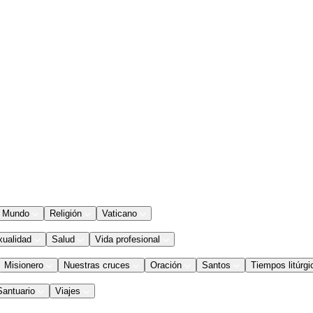
Mundo
Religión
Vaticano
xualidad
Salud
Vida profesional
Misionero
Nuestras cruces
Oración
Santos
Tiempos litúrgi
Santuario
Viajes