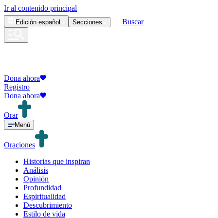
Ir al contenido principal
Buscar
Edición
español
Secciones
Dona ahora
Registro
Dona ahora
Orar
Menú
Oraciones
Historias que inspiran
Análisis
Opinión
Profundidad
Espiritualidad
Descubrimiento
Estilo de vida