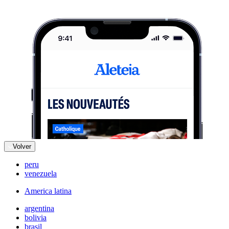
Volver
peru
venezuela
America latina
argentina
bolivia
brasil