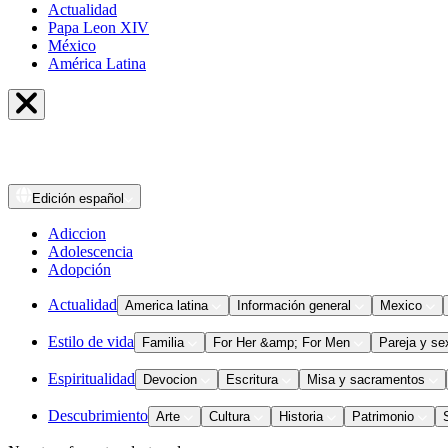
Actualidad
Papa Leon XIV
México
América Latina
Edición
español
Adiccion
Adolescencia
Adopción
Actualidad
America latina
Información general
Mexico
Estilo de vida
Familia
For Her &amp; For Men
Pareja y se
Espiritualidad
Devocion
Escritura
Misa y sacramentos
Descubrimiento
Arte
Cultura
Historia
Patrimonio