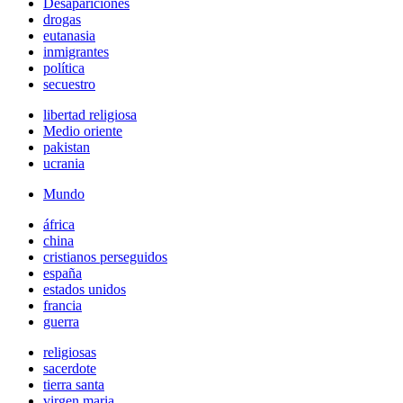
Desapariciones
drogas
eutanasia
inmigrantes
política
secuestro
libertad religiosa
Medio oriente
pakistan
ucrania
Mundo
áfrica
china
cristianos perseguidos
españa
estados unidos
francia
guerra
religiosas
sacerdote
tierra santa
virgen maria