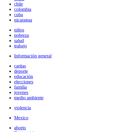
chile
colombia
cuba
nicaragua
niños
pobreza
salud
trabajo
Información general
caritas
deporte
educación
elecciones
familia
jovenes
medio ambiente
violencia
Mexico
aborto