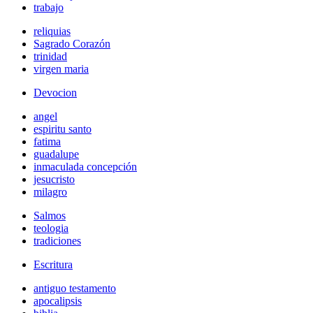
trabajo
reliquias
Sagrado Corazón
trinidad
virgen maria
Devocion
angel
espiritu santo
fatima
guadalupe
inmaculada concepción
jesucristo
milagro
Salmos
teologia
tradiciones
Escritura
antiguo testamento
apocalipsis