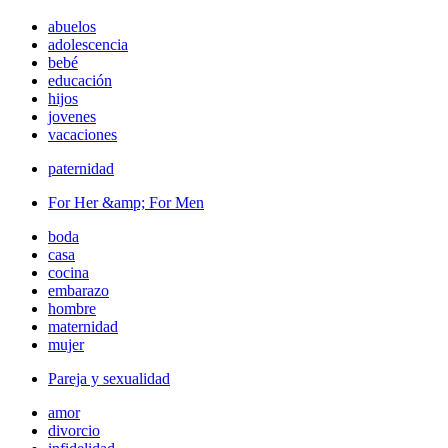
abuelos
adolescencia
bebé
educación
hijos
jovenes
vacaciones
paternidad
For Her &amp; For Men
boda
casa
cocina
embarazo
hombre
maternidad
mujer
Pareja y sexualidad
amor
divorcio