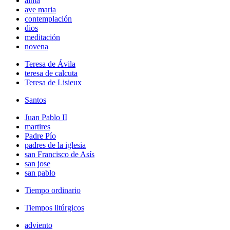
alma
ave maria
contemplación
dios
meditación
novena
Teresa de Ávila
teresa de calcuta
Teresa de Lisieux
Santos
Juan Pablo II
martires
Padre Pío
padres de la iglesia
san Francisco de Asís
san jose
san pablo
Tiempo ordinario
Tiempos litúrgicos
adviento