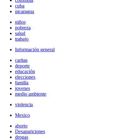
colombia
cuba
nicaragua
niños
pobreza
salud
trabajo
Información general
caritas
deporte
educación
elecciones
familia
jovenes
medio ambiente
violencia
Mexico
aborto
Desapariciones
drogas