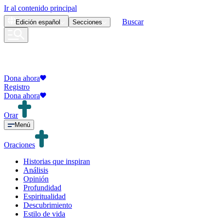
Ir al contenido principal
Buscar
Edición
español
Secciones
Dona ahora
Registro
Dona ahora
Orar
Menú
Oraciones
Historias que inspiran
Análisis
Opinión
Profundidad
Espiritualidad
Descubrimiento
Estilo de vida