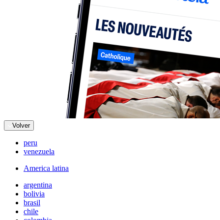
Volver
peru
venezuela
America latina
argentina
bolivia
brasil
chile