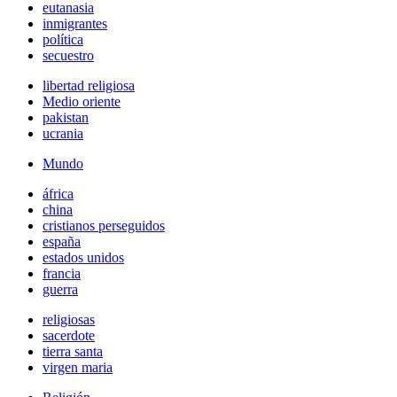
eutanasia
inmigrantes
política
secuestro
libertad religiosa
Medio oriente
pakistan
ucrania
Mundo
áfrica
china
cristianos perseguidos
españa
estados unidos
francia
guerra
religiosas
sacerdote
tierra santa
virgen maria