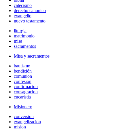
biblia
catecismo
derecho canonico
evangelio
nuevo testamento
liturgia
matrimonio
misa
sacramentos
Misa y sacramentos
bautismo
bendición
comunion
confesion
confirmacion
consagracion
eucaristia
Misionero
conversion
evangelizacion
mision