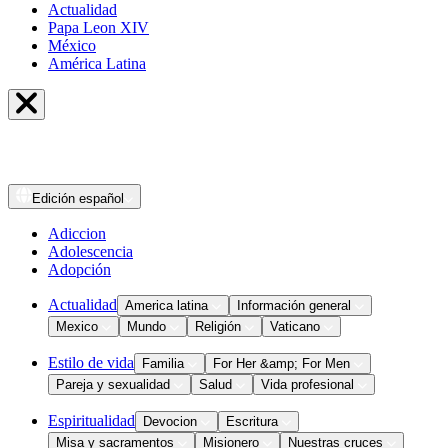
Actualidad
Papa Leon XIV
México
América Latina
Edición
español
Adiccion
Adolescencia
Adopción
Actualidad
America latina
Información general
Mexico
Mundo
Religión
Vaticano
Estilo de vida
Familia
For Her &amp; For Men
Pareja y sexualidad
Salud
Vida profesional
Espiritualidad
Devocion
Escritura
Misa y sacramentos
Misionero
Nuestras cruces