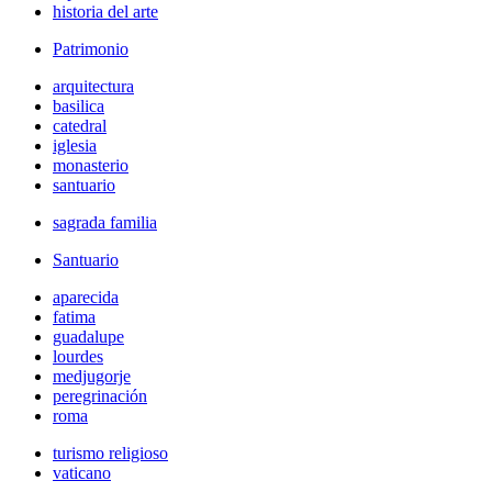
historia del arte
Patrimonio
arquitectura
basilica
catedral
iglesia
monasterio
santuario
sagrada familia
Santuario
aparecida
fatima
guadalupe
lourdes
medjugorje
peregrinación
roma
turismo religioso
vaticano