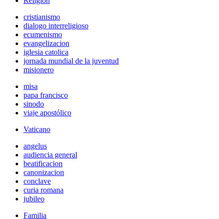
Religión
cristianismo
dialogo interreligioso
ecumenismo
evangelizacion
iglesia catolica
jornada mundial de la juventud
misionero
misa
papa francisco
sinodo
viaje apostólico
Vaticano
angelus
audiencia general
beatificacion
canonizacion
conclave
curia romana
jubileo
Familia