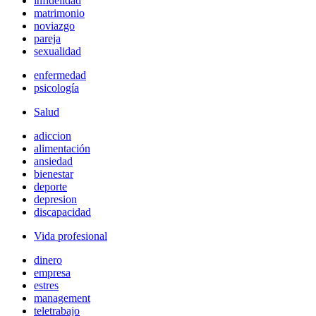
infidelidad
matrimonio
noviazgo
pareja
sexualidad
enfermedad
psicología
Salud
adiccion
alimentación
ansiedad
bienestar
deporte
depresion
discapacidad
Vida profesional
dinero
empresa
estres
management
teletrabajo