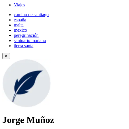
Viajes
camino de santiago
españa
malta
mexico
peregrinación
santuario mariano
tierra santa
✕
Jorge Muñoz