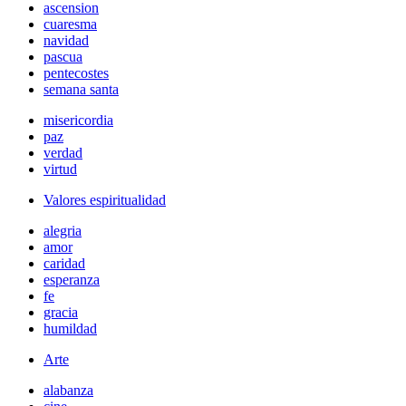
ascension
cuaresma
navidad
pascua
pentecostes
semana santa
misericordia
paz
verdad
virtud
Valores espiritualidad
alegria
amor
caridad
esperanza
fe
gracia
humildad
Arte
alabanza