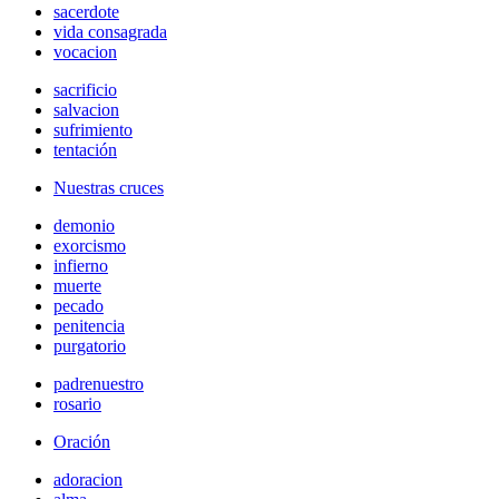
sacerdote
vida consagrada
vocacion
sacrificio
salvacion
sufrimiento
tentación
Nuestras cruces
demonio
exorcismo
infierno
muerte
pecado
penitencia
purgatorio
padrenuestro
rosario
Oración
adoracion