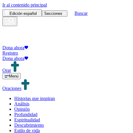
Ir al contenido principal
Buscar
Edición
español
Secciones
Dona ahora
Registro
Dona ahora
Orar
Menú
Oraciones
Historias que inspiran
Análisis
Opinión
Profundidad
Espiritualidad
Descubrimiento
Estilo de vida