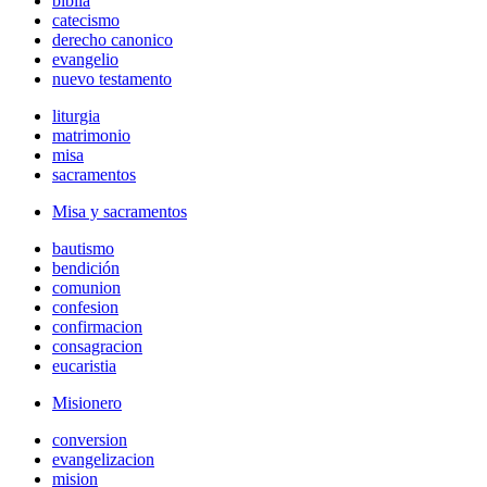
biblia
catecismo
derecho canonico
evangelio
nuevo testamento
liturgia
matrimonio
misa
sacramentos
Misa y sacramentos
bautismo
bendición
comunion
confesion
confirmacion
consagracion
eucaristia
Misionero
conversion
evangelizacion
mision