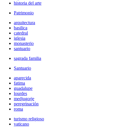
historia del arte
Patrimonio
arquitectura
basilica
catedral
iglesia
monasterio
santuario
sagrada familia
Santuario
aparecida
fatima
guadalupe
lourdes
medjugorje
peregrinación
roma
turismo religioso
vaticano