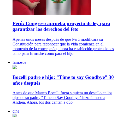
Perú: Congreso aprueba proyecto de ley para
garantizar los derechos del feto
Apenas unos meses después de que Perú modificara su
Constitución para reconocer que la vida comienza en el
momento de la concepción, ahora ha establecido protecciones
tanto para la madre como para el hijo
famosos
Bocelli padre e hijo: “Time to say Goodbye” 30
años después
Antes de que Matteo Bocelli fuera siquiera un destello en los
ojos de su padre, "Time to Say Goodbye" hizo famoso a
Andrea. Ahora, los dos cantan a dúo
cine