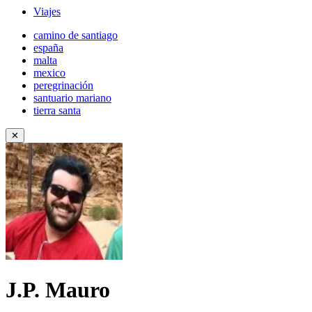
Viajes
camino de santiago
españa
malta
mexico
peregrinación
santuario mariano
tierra santa
✕
J.P. Mauro