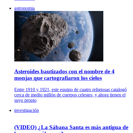
astronomia
Asteroides bautizados con el nombre de 4
monjas que cartografiaron los cielos
Entre 1910 y 1921, este equipo de cuatro religiosas catalogó
cerca de medio millón de cuerpos celestes, y ahora tienen el
suyo propio
investigación
(VIDEO) ¿La Sábana Santa es más antigua de