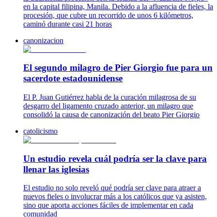
en la capital filipina, Manila. Debido a la afluencia de fieles, la
procesión, que cubre un recorrido de unos 6 kilómetros,
caminó durante casi 21 horas
canonizacion
El segundo milagro de Pier Giorgio fue para un
sacerdote estadounidense
El P. Juan Gutiérrez habla de la curación milagrosa de su
desgarro del ligamento cruzado anterior, un milagro que
consolidó la causa de canonización del beato Pier Giorgio
catolicismo
Un estudio revela cuál podría ser la clave para
llenar las iglesias
El estudio no solo reveló qué podría ser clave para atraer a
nuevos fieles o involucrar más a los católicos que ya asisten,
sino que aporta acciones fáciles de implementar en cada
comunidad