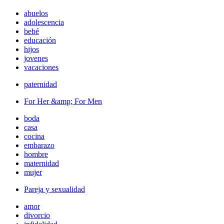
abuelos
adolescencia
bebé
educación
hijos
jovenes
vacaciones
paternidad
For Her &amp; For Men
boda
casa
cocina
embarazo
hombre
maternidad
mujer
Pareja y sexualidad
amor
divorcio