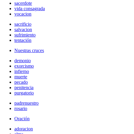
sacerdote
vida consagrada
vocacion
sacrificio
salvacion
sufrimiento
tentación
Nuestras cruces
demonio
exorcismo
infierno
muerte
pecado
penitencia
purgatorio
padrenuestro
rosario
Oración
adoracion