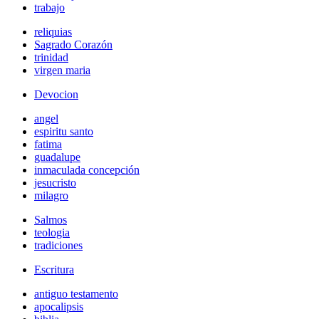
trabajo
reliquias
Sagrado Corazón
trinidad
virgen maria
Devocion
angel
espiritu santo
fatima
guadalupe
inmaculada concepción
jesucristo
milagro
Salmos
teologia
tradiciones
Escritura
antiguo testamento
apocalipsis