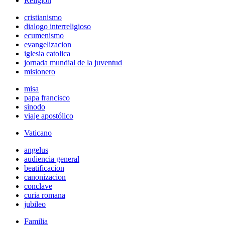
Religión
cristianismo
dialogo interreligioso
ecumenismo
evangelizacion
iglesia catolica
jornada mundial de la juventud
misionero
misa
papa francisco
sinodo
viaje apostólico
Vaticano
angelus
audiencia general
beatificacion
canonizacion
conclave
curia romana
jubileo
Familia