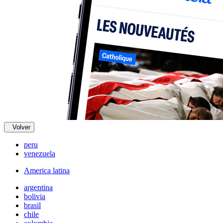
Volver
peru
venezuela
America latina
argentina
bolivia
brasil
chile