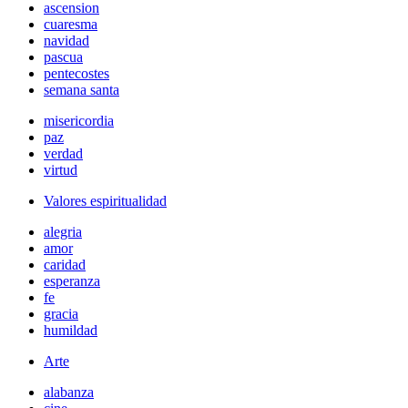
ascension
cuaresma
navidad
pascua
pentecostes
semana santa
misericordia
paz
verdad
virtud
Valores espiritualidad
alegria
amor
caridad
esperanza
fe
gracia
humildad
Arte
alabanza