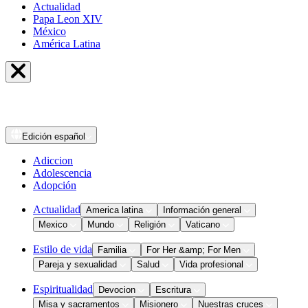
Actualidad
Papa Leon XIV
México
América Latina
Edición
español
Adiccion
Adolescencia
Adopción
Actualidad
America latina
Información general
Mexico
Mundo
Religión
Vaticano
Estilo de vida
Familia
For Her &amp; For Men
Pareja y sexualidad
Salud
Vida profesional
Espiritualidad
Devocion
Escritura
Misa y sacramentos
Misionero
Nuestras cruces