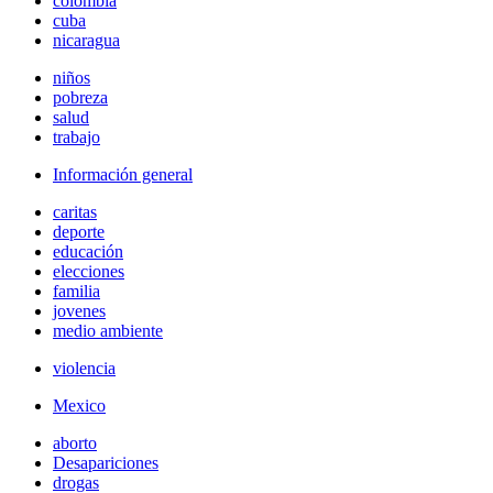
colombia
cuba
nicaragua
niños
pobreza
salud
trabajo
Información general
caritas
deporte
educación
elecciones
familia
jovenes
medio ambiente
violencia
Mexico
aborto
Desapariciones
drogas