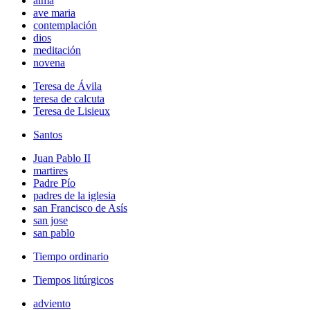
alma
ave maria
contemplación
dios
meditación
novena
Teresa de Ávila
teresa de calcuta
Teresa de Lisieux
Santos
Juan Pablo II
martires
Padre Pío
padres de la iglesia
san Francisco de Asís
san jose
san pablo
Tiempo ordinario
Tiempos litúrgicos
adviento