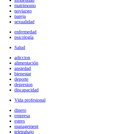
infidelidad
matrimonio
noviazgo
pareja
sexualidad
enfermedad
psicología
Salud
adiccion
alimentación
ansiedad
bienestar
deporte
depresion
discapacidad
Vida profesional
dinero
empresa
estres
management
teletrabajo