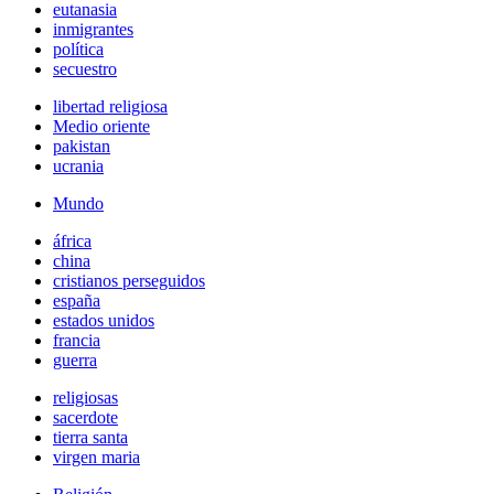
eutanasia
inmigrantes
política
secuestro
libertad religiosa
Medio oriente
pakistan
ucrania
Mundo
áfrica
china
cristianos perseguidos
españa
estados unidos
francia
guerra
religiosas
sacerdote
tierra santa
virgen maria